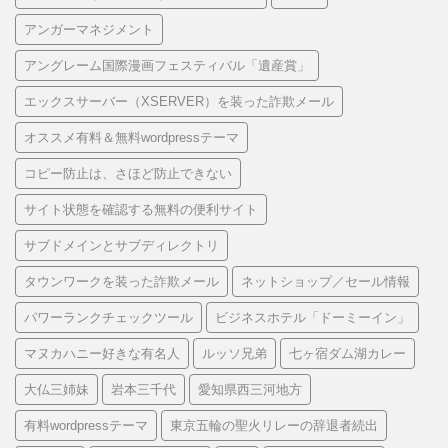
アンガーマネジメント
アングレーム国際漫画フェスティバル「遺産賞」
エックスサーバー（XSERVER）を装った詐欺メール
オススメ有料＆無料wordpressテーマ
コピー防止は、さほど防止できない
サイト状態を確認する無料の便利サイト
サブドメインとサブディレクトリ
タウンワークを装った詐欺メール
ネットショップ／セール情報
パワーランクチェックツール
ビジネスホテル「ドーミーイン」
マヌカハニー好きな有名人
ルッソ兄弟
七ヶ宿ダム湖カレー
大仏三姉妹
岩本三千代
愛知県西三河地方
有料wordpressテーマ
東京五輪の聖火リレーの辞退者続出