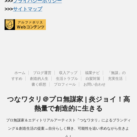
>>>
プライバシーポリシー
>>>
サイトマップ
ホーム
ブログ運営
収入アップ
福業ナビ
「無謀」の
すすめ
創造的人生
生活トラブル
白髪対策
充実生活
書く瞑想
プロフィール
お問い合わせ
つなワタリ＠プロ無謀家 | 炎ジョイ！高
熱量で創造的に生きる
プロ無謀家＆エディトリアルアーティスト「つなワタリ」によるブランディ
ング＆創造生活の提案→自分らしく輝き、可能性を追い求めながら生きよ
う！