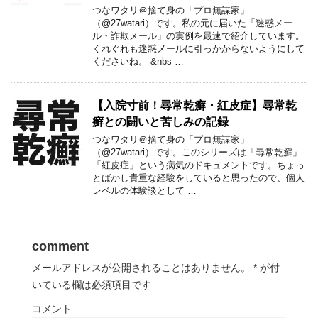
つなワタリ＠捨て身の「プロ無謀家」
（@27watari）です。私の元に届いた「迷惑メー
ル・詐欺メール」の実例を最速で紹介しています。
くれぐれも迷惑メールに引っかからないようにして
くださいね。 &nbs …
【入院寸前！尋常乾癬・紅皮症】尋常乾
癬との闘いと苦しみの記録
つなワタリ＠捨て身の「プロ無謀家」
（@27watari）です。このシリーズは「尋常乾癬」
「紅皮症」という病気のドキュメントです。ちょっ
とばかし貴重な経験をしていると思ったので、個人
レベルの体験談として …
comment
メールアドレスが公開されることはありません。
*
が付
いている欄は必須項目です
コメント