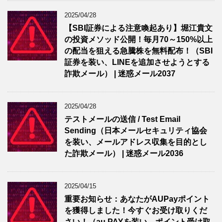
2025/04/28
【SBI証券による注意喚起あり】堀江貴文
の投資メソッド公開！毎月70～150%以上
の配当を狙える急騰株を無料配布！（SBI
証券を装い、LINEを追加させようとする
詐欺メール） | 迷惑メール2037
2025/04/28
テストメールの送信 / Test Email
Sending（日本メールセキュリティ協会
を装い、メールアドレス収集を目的とし
た詐欺メール） | 迷惑メール2036
2025/04/15
重要お知らせ：あなたがAUPayポイント
を獲得しました！今すぐお受け取りくだ
さい！（au PAYを装い、ポイント受け取