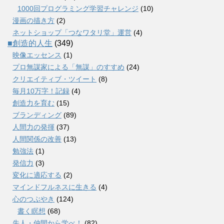
1000回プログラミング学習チャレンジ
(10)
漫画の描き方
(2)
ネットショップ「つなワタリ堂」運営
(4)
■創造的人生
(349)
映像エッセンス
(1)
プロ無謀家による「無謀」のすすめ
(24)
クリエイティブ・ツイート
(8)
毎月10万字！記録
(4)
創造力を育む
(15)
ブランディング
(89)
人間力の発揮
(37)
人間関係の改善
(13)
勉強法
(1)
発信力
(3)
変化に適応する
(2)
マインドフルネスに生きる
(4)
心のつぶやき
(124)
書く瞑想
(68)
先人・仲間から学べ！
(82)