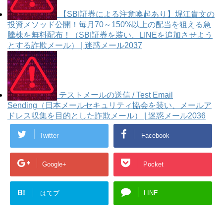
【SBI証券による注意喚起あり】堀江貴文の
投資メソッド公開！毎月70～150%以上の配当を狙える急
騰株を無料配布！（SBI証券を装い、LINEを追加させよう
とする詐欺メール） | 迷惑メール2037
テストメールの送信 / Test Email
Sending（日本メールセキュリティ協会を装い、メールア
ドレス収集を目的とした詐欺メール） | 迷惑メール2036
Twitter
Facebook
Google+
Pocket
B!
はてブ
LINE