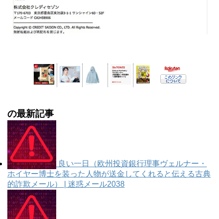
の最新記事
良い一日（欧州投資銀行理事ヴェルナー・
ホイヤー博士を装った人物が送金してくれると伝える古典
的詐欺メール） | 迷惑メール2038