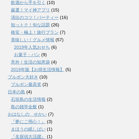
飲酒から手を引く
(10)
厳選！マイ神アプリ
(15)
演出のコツ！パーティー
(16)
知っトク！旬な話題
(26)
格安・極上！旅行プラン
(7)
美味しい！グルメ情報
(57)
2019年人気おせち
(6)
お菓子・パン
(9)
意外！生活の知恵袋
(4)
2019年版【お得生活情報】
(5)
ブルボン大好き
(10)
ブルボン最高党
(2)
日本の島
(4)
石垣島の生活情報
(2)
島の雑学全般
(1)
おはなしの せかい
(7)
『夢にご用心！』
(3)
まほうの紙しばい
(1)
『名探偵大活躍』
(1)