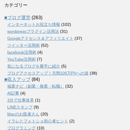
カテゴリー
■ブログ運営
(263)
インターネットお役立ち情報
(102)
wordpressプラグイン活用法
(31)
Googleアドセンス＆アフィリエイト
(37)
ツイッター活用術
(52)
facebook活用術
(4)
YouTube活用術
(7)
気になるブログを勝手に紹介
(5)
ブログアクセスアップ！月間100万PVへの道
(38)
■収入アップ
(84)
福業ナビ（副業・複業・転職）
(32)
AI記事
(4)
3分で仕事改革
(1)
LINEスタンプ
(9)
Macのお医者さん
(20)
イラレとフォトショ初心者ヒント
(2)
プログラミング
(10)