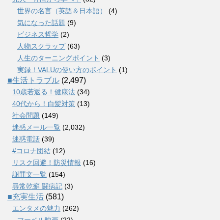
世界の名言（英語＆日本語）
(4)
気になった話題
(9)
ビジネス哲学
(2)
人物スクラップ
(63)
人生のターニングポイント
(3)
実録！VALUの使い方のポイント
(1)
■生活トラブル
(2,497)
10歳若返る！健康法
(34)
40代から！白髪対策
(13)
社会問題
(149)
迷惑メール一覧
(2,032)
迷惑電話
(39)
#コロナ団結
(12)
リスク回避！防災情報
(16)
謝罪文一覧
(154)
尋常乾癬 闘病記
(3)
■充実生活
(581)
エンタメの魅力
(262)
マーベル映画
(22)