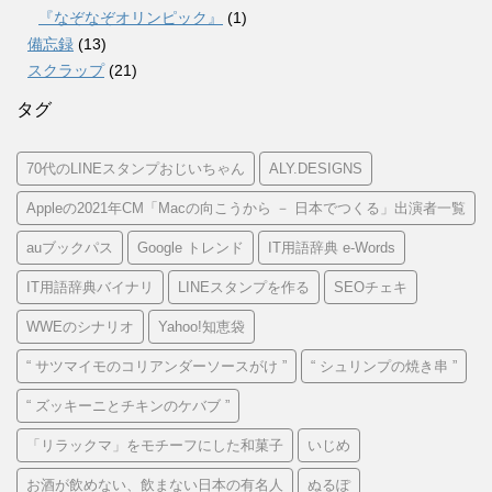
『なぞなぞオリンピック』
(1)
備忘録
(13)
スクラップ
(21)
タグ
70代のLINEスタンプおじいちゃん
ALY.DESIGNS
Appleの2021年CM「Macの向こうから － 日本でつくる」出演者一覧
auブックパス
Google トレンド
IT用語辞典 e-Words
IT用語辞典バイナリ
LINEスタンプを作る
SEOチェキ
WWEのシナリオ
Yahoo!知恵袋
“ サツマイモのコリアンダーソースがけ ”
“ シュリンプの焼き串 ”
“ ズッキーニとチキンのケバブ ”
「リラックマ」をモチーフにした和菓子
いじめ
お酒が飲めない、飲まない日本の有名人
ぬるぽ