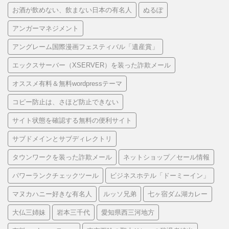
お酒が飲めない、飲まない日本の有名人
ぬるぽ
アンガーマネジメント
アングレーム国際漫画フェスティバル「遺産賞」
エックスサーバー（XSERVER）を装った詐欺メール
オススメ有料＆無料wordpressテーマ
コピー防止は、さほど防止できない
サイト状態を確認する無料の便利サイト
サブドメインとサブディレクトリ
タウンワークを装った詐欺メール
ネットショップ／セール情報
パワーランクチェックツール
ビジネスホテル「ドーミーイン」
マヌカハニー好きな有名人
ルッソ兄弟
七ヶ宿ダム湖カレー
大仏三姉妹
岩本三千代
愛知県西三河地方