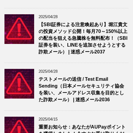
2025/04/28
【SBI証券による注意喚起あり】堀江貴文
の投資メソッド公開！毎月70～150%以上
の配当を狙える急騰株を無料配布！（SBI
証券を装い、LINEを追加させようとする
詐欺メール） | 迷惑メール2037
2025/04/28
テストメールの送信 / Test Email
Sending（日本メールセキュリティ協会
を装い、メールアドレス収集を目的とし
た詐欺メール） | 迷惑メール2036
2025/04/15
重要お知らせ：あなたがAUPayポイント