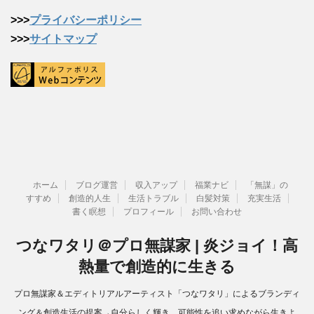
>>>
プライバシーポリシー
>>>
サイトマップ
ホーム
ブログ運営
収入アップ
福業ナビ
「無謀」の
すすめ
創造的人生
生活トラブル
白髪対策
充実生活
書く瞑想
プロフィール
お問い合わせ
つなワタリ＠プロ無謀家 | 炎ジョイ！高
熱量で創造的に生きる
プロ無謀家＆エディトリアルアーティスト「つなワタリ」によるブランディ
ング＆創造生活の提案→自分らしく輝き、可能性を追い求めながら生きよ