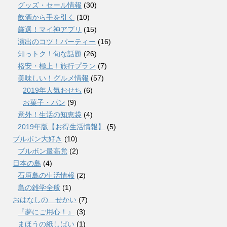
グッズ・セール情報
(30)
飲酒から手を引く
(10)
厳選！マイ神アプリ
(15)
演出のコツ！パーティー
(16)
知っトク！旬な話題
(26)
格安・極上！旅行プラン
(7)
美味しい！グルメ情報
(57)
2019年人気おせち
(6)
お菓子・パン
(9)
意外！生活の知恵袋
(4)
2019年版【お得生活情報】
(5)
ブルボン大好き
(10)
ブルボン最高党
(2)
日本の島
(4)
石垣島の生活情報
(2)
島の雑学全般
(1)
おはなしの せかい
(7)
『夢にご用心！』
(3)
まほうの紙しばい
(1)