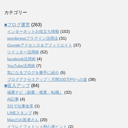
カテゴリー
■ブログ運営
(263)
インターネットお役立ち情報
(102)
wordpressプラグイン活用法
(31)
Googleアドセンス＆アフィリエイト
(37)
ツイッター活用術
(52)
facebook活用術
(4)
YouTube活用術
(7)
気になるブログを勝手に紹介
(5)
ブログアクセスアップ！月間100万PVへの道
(38)
■収入アップ
(84)
福業ナビ（副業・複業・転職）
(32)
AI記事
(4)
3分で仕事改革
(1)
LINEスタンプ
(9)
Macのお医者さん
(20)
イラレとフォトショ初心者ヒント
(2)