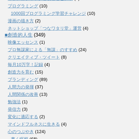
プログラミング
(10)
1000回プログラミング学習チャレンジ
(10)
漫画の描き方
(2)
ネットショップ「つなワタリ堂」運営
(4)
■創造的人生
(349)
映像エッセンス
(1)
プロ無謀家による「無謀」のすすめ
(24)
クリエイティブ・ツイート
(8)
毎月10万字！記録
(4)
創造力を育む
(15)
ブランディング
(89)
人間力の発揮
(37)
人間関係の改善
(13)
勉強法
(1)
発信力
(3)
変化に適応する
(2)
マインドフルネスに生きる
(4)
心のつぶやき
(124)
書く瞑想
(68)