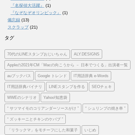
『名探偵大活躍』
(1)
『なぞなぞオリンピック』
(1)
備忘録
(13)
スクラップ
(21)
タグ
70代のLINEスタンプおじいちゃん
ALY.DESIGNS
Appleの2021年CM「Macの向こうから － 日本でつくる」出演者一覧
auブックパス
Google トレンド
IT用語辞典 e-Words
IT用語辞典バイナリ
LINEスタンプを作る
SEOチェキ
WWEのシナリオ
Yahoo!知恵袋
“ サツマイモのコリアンダーソースがけ ”
“ シュリンプの焼き串 ”
“ ズッキーニとチキンのケバブ ”
「リラックマ」をモチーフにした和菓子
いじめ