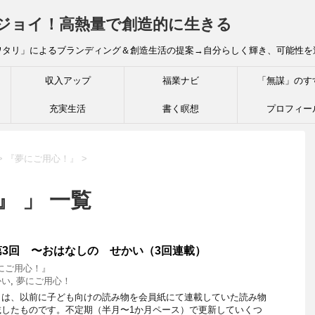
炎ジョイ！高熱量で創造的に生きる
ワタリ」によるブランディング＆創造生活の提案→自分らしく輝き、可能性を
収入アップ
福業ナビ
「無謀」のす
充実生活
書く瞑想
プロフィー
>
『夢にご用心！』
>
』 」 一覧
3回 〜おはなしの せかい（3回連載）
にご用心！』
かい
,
夢にご用心！
」は、以前に子ども向けの読み物を会員紙にて連載していた読み物
載したものです。不定期（半月〜1か月ペース）で更新していくつ