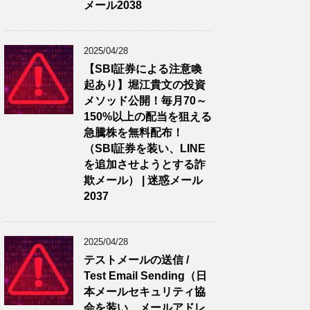
メール2038
2025/04/28
【SBI証券による注意喚
起あり】堀江貴文の投資
メソッド公開！毎月70～
150%以上の配当を狙える
急騰株を無料配布！
（SBI証券を装い、LINE
を追加させようとする詐
欺メール） | 迷惑メール
2037
2025/04/28
テストメールの送信 /
Test Email Sending（日
本メールセキュリティ協
会を装い、メールアドレ