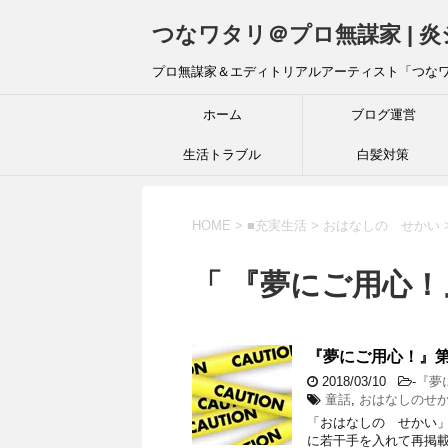
つなワタリ＠プロ無謀家 | 
プロ無謀家＆エディトリアルアーティスト「つな
ホーム
ブログ運営
生活トラブル
白髪対策
HOME
>
■充実生活
>
おはなしの せかい
「 『夢にご用心！
『夢にご用心！』第
2018/03/10
-
『夢
童話
,
おはなしのせ
「おはなしの せかい
に若干手を入れて再掲