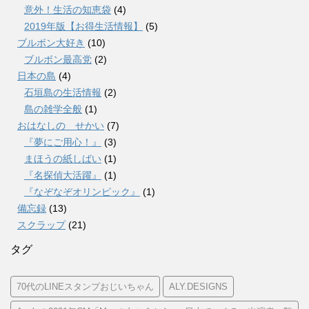
意外！生活の知恵袋
(4)
2019年版【お得生活情報】
(5)
ブルボン大好き
(10)
ブルボン最高党
(2)
日本の島
(4)
石垣島の生活情報
(2)
島の雑学全般
(1)
おはなしの せかい
(7)
『夢にご用心！』
(3)
まほうの紙しばい
(1)
『名探偵大活躍』
(1)
『なぞなぞオリンピック』
(1)
備忘録
(13)
スクラップ
(21)
タグ
70代のLINEスタンプおじいちゃん
ALY.DESIGNS