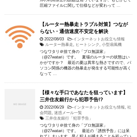
圧縮ファイルに関して仕様などが変わって …
【ルーター熱暴走トラブル対策】つなが
らない・通信速度不安定を解決
2022/08/03
-
インターネットお役立ち情報
ルーター熱暴走
,
ヒートシンク
,
小型扇風機
つなワタリ＠捨て身の「プロ無謀家」
（@27watari）です。 夏場のルーターの状態はい
かがですか？ 最近の夏は異常な熱さですので、パ
ソコン関係の機器の熱暴走が発生する可能性が高く
なって …
【様々な手口であなたを狙っています】
三井住友銀行から犯罪予告!?
2022/06/29
-
インターネットお役立ち情報
,
社
会問題
,
迷惑メール一覧
三井住友銀行「犯罪予告」
つなワタリ＠捨て身の「プロ無謀家」
（@27watari）です。 最近の「誘拐予告」には呆
れてしまいます。早く犯人が捕まることを祈ってい