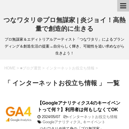
つなワタリ＠プロ無謀家 | 炎ジョイ！高熱
量で創造的に生きる
プロ無謀家＆エディトリアルアーティスト「つなワタリ」によるブラン
ディング＆創造生活の提案→自分らしく輝き、可能性を追い求めながら
生きよう！
HOME
>
■ブログ運営
>
インターネットお役立ち情報
>
「 インターネットお役立ち情報 」 一覧
【Googleアナリティクス4のキーイベン
トって何？】利用者は何もしなくてOK
2024/05/07
-
インターネットお役立ち情報
Googleアナリティクス
,
キーイベント
つなワタリ＠捨て身の「プロ無謀家」