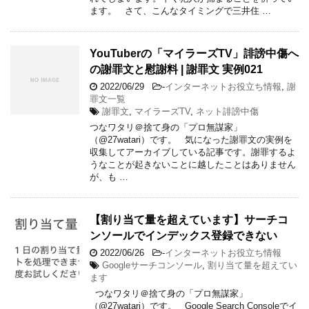
ます。 さて、こんなタイミングで三井住 …
YouTuberの「マイラーズTV」誹謗中傷へ
の謝罪文と慰謝料 | 謝罪文 実例021
2022/06/29
-
インターネットお役立ち情報
,
謝
罪文一覧
謝罪文
,
マイラーズTV
,
ネット誹謗中傷
つなワタリ＠捨て身の「プロ無謀家」
（@27watari）です。 気になった謝罪文の実例を
収集してアーカイブしている記事です。謝罪するよ
うなことが起きないことに越したことはありません
が、も …
【割り当て量を超えています】サーチコ
ンソールでインデックス登録できない
2022/06/26
-
インターネットお役立ち情報
Googleサーチコンソール
,
割り当て量を超えてい
ます
つなワタリ＠捨て身の「プロ無謀家」
（@27watari）です。 Google Search Consoleでイ