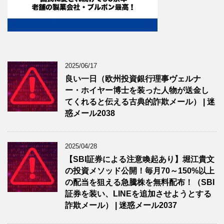
2025/06/17
良い一日（欧州投資銀行理事ヴェルナ
ー・ホイヤー博士を装った人物が送金し
てくれると伝える古典的詐欺メール） | 迷
惑メール2038
2025/04/28
【SBI証券による注意喚起あり】堀江貴文
の投資メソッド公開！毎月70～150%以上
の配当を狙える急騰株を無料配布！（SBI
証券を装い、LINEを追加させようとする
詐欺メール） | 迷惑メール2037