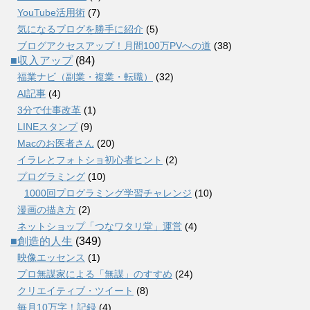
YouTube活用術
(7)
気になるブログを勝手に紹介
(5)
ブログアクセスアップ！月間100万PVへの道
(38)
■収入アップ
(84)
福業ナビ（副業・複業・転職）
(32)
AI記事
(4)
3分で仕事改革
(1)
LINEスタンプ
(9)
Macのお医者さん
(20)
イラレとフォトショ初心者ヒント
(2)
プログラミング
(10)
1000回プログラミング学習チャレンジ
(10)
漫画の描き方
(2)
ネットショップ「つなワタリ堂」運営
(4)
■創造的人生
(349)
映像エッセンス
(1)
プロ無謀家による「無謀」のすすめ
(24)
クリエイティブ・ツイート
(8)
毎月10万字！記録
(4)