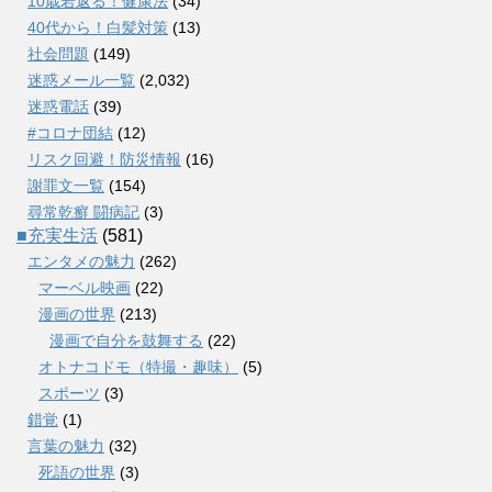
10歳若返る！健康法
(34)
40代から！白髪対策
(13)
社会問題
(149)
迷惑メール一覧
(2,032)
迷惑電話
(39)
#コロナ団結
(12)
リスク回避！防災情報
(16)
謝罪文一覧
(154)
尋常乾癬 闘病記
(3)
■充実生活
(581)
エンタメの魅力
(262)
マーベル映画
(22)
漫画の世界
(213)
漫画で自分を鼓舞する
(22)
オトナコドモ（特撮・趣味）
(5)
スポーツ
(3)
錯覚
(1)
言葉の魅力
(32)
死語の世界
(3)