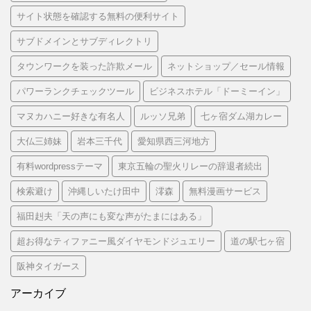
サイト状態を確認する無料の便利サイト
サブドメインとサブディレクトリ
タウンワークを装った詐欺メール
ネットショップ／セール情報
パワーランクチェックツール
ビジネスホテル「ドーミーイン」
マヌカハニー好きな有名人
ルッソ兄弟
七ヶ宿ダム湖カレー
大仏三姉妹
岩本三千代
愛知県西三河地方
有料wordpressテーマ
東京五輪の聖火リレーの辞退者続出
検索避け
沖縄しいたけ田中
澪森
無料漫画サービス
福田赳夫「天の声にも変な声がたまにはある」
超お得なティファニー風ダイヤモンドジュエリー
道の駅七ヶ宿
阪神タイガース
アーカイブ