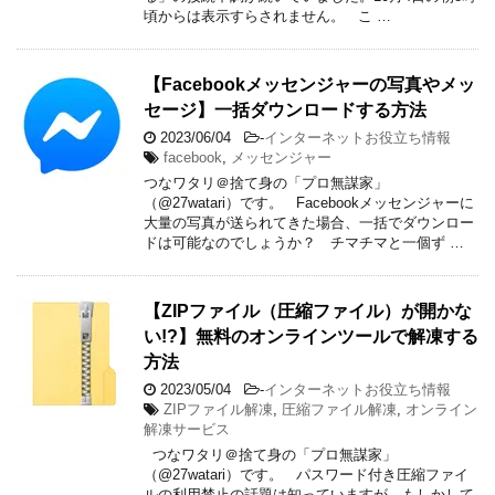
頃からは表示すらされません。 こ …
【Facebookメッセンジャーの写真やメッ
セージ】一括ダウンロードする方法
2023/06/04
-
インターネットお役立ち情報
facebook
,
メッセンジャー
つなワタリ＠捨て身の「プロ無謀家」
（@27watari）です。 Facebookメッセンジャーに
大量の写真が送られてきた場合、一括でダウンロー
ドは可能なのでしょうか？ チマチマと一個ず …
【ZIPファイル（圧縮ファイル）が開かな
い!?】無料のオンラインツールで解凍する
方法
2023/05/04
-
インターネットお役立ち情報
ZIPファイル解凍
,
圧縮ファイル解凍
,
オンライン
解凍サービス
つなワタリ＠捨て身の「プロ無謀家」
（@27watari）です。 パスワード付き圧縮ファイ
ルの利用禁止の話題は知っていますが、もしかして