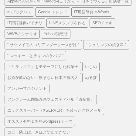
Appleの2021年CM「Macの向こうから － 日本でつくる」出演者一覧
auブックパス
Google トレンド
IT用語辞典 e-Words
IT用語辞典バイナリ
LINEスタンプを作る
SEOチェキ
WWEのシナリオ
Yahoo!知恵袋
“ サツマイモのコリアンダーソースがけ ”
“ シュリンプの焼き串 ”
“ ズッキーニとチキンのケバブ ”
「リラックマ」をモチーフにした和菓子
いじめ
お酒が飲めない、飲まない日本の有名人
ぬるぽ
アンガーマネジメント
アングレーム国際漫画フェスティバル「遺産賞」
エックスサーバー（XSERVER）を装った詐欺メール
オススメ有料＆無料wordpressテーマ
コピー防止は、さほど防止できない