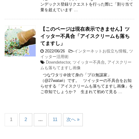
ンデックス登録リクエストを行った際に「割り当て
量を超えています …
【このページは現在表示できません】ツ
イッター不具合「アイスクリームも落ち
てますし」
2022/06/26
-
インターネットお役立ち情報
,
ツ
イッター活用術
Downdetector
,
ツイッター不具合
,
アイスクリー
ムも落ちてますし画像
つなワタリ＠捨て身の「プロ無謀家」
（@27watari）です。 ツイッターの不具合をお知
らせする「アイスクリームも落ちてますし画像」を
ご存知でしょうか？ 生まれて初めて見る …
1
2
…
11
次へ »