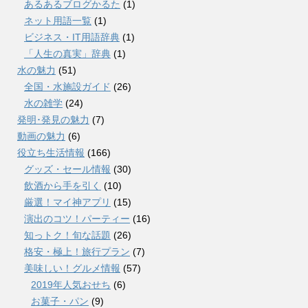
あるあるブログかるた
(1)
ネット用語一覧
(1)
ビジネス・IT用語辞典
(1)
「人生の真実」辞典
(1)
水の魅力
(51)
全国・水施設ガイド
(26)
水の雑学
(24)
発明･発見の魅力
(7)
動画の魅力
(6)
役立ち生活情報
(166)
グッズ・セール情報
(30)
飲酒から手を引く
(10)
厳選！マイ神アプリ
(15)
演出のコツ！パーティー
(16)
知っトク！旬な話題
(26)
格安・極上！旅行プラン
(7)
美味しい！グルメ情報
(57)
2019年人気おせち
(6)
お菓子・パン
(9)