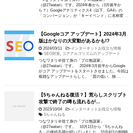
（@27watari）です。2024年春から（3月後半か
ら？）Googleアナリティクス4（以下、GA4）の
「コンバージョン」が「キーイベント」に名称変 …
【Googleコア アップデート】2024年3月
版はかなりの大変動があるかも!?
2024/03/11
-
インターネットお役立ち情報
SEO対策
,
コアアルゴリズムのアップデート
つなワタリ＠捨て身の「プロ無謀家」
（@27watari）です。 2024年3月前半からGoogle
がコア アップデートをスタートさせました。今回は
複雑なアップデートらしく、「質の低い、独 …
【5ちゃんねる復活？】荒らしスクリプト
攻撃で終了の噂も流れるが…
2023/10/04
-
インターネットお役立ち情報
5ちゃんねる
つなワタリ＠捨て身の「プロ無謀家」
（@27watari）です。 10月1日から「5ちゃんね
る」の接続不調が続いていました。10月4日の朝8時