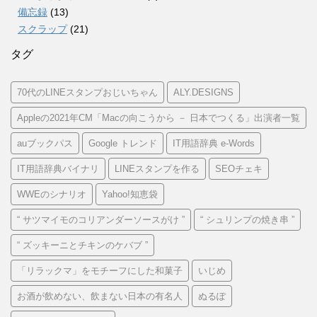
備忘録
(13)
スクラップ
(21)
タグ
70代のLINEスタンプおじいちゃん
ALY.DESIGNS
Appleの2021年CM「Macの向こうから － 日本でつくる」出演者一覧
auブックパス
Google トレンド
IT用語辞典 e-Words
IT用語辞典バイナリ
LINEスタンプを作る
SEOチェキ
WWEのシナリオ
Yahoo!知恵袋
“ サツマイモのコリアンダーソースがけ ”
“ シュリンプの焼き串 ”
“ ズッキーニとチキンのケバブ ”
「リラックマ」をモチーフにした和菓子
いじめ
お酒が飲めない、飲まない日本の有名人
ぬるぽ