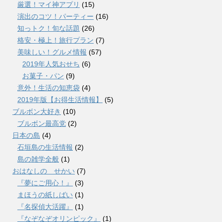
厳選！マイ神アプリ
(15)
演出のコツ！パーティー
(16)
知っトク！旬な話題
(26)
格安・極上！旅行プラン
(7)
美味しい！グルメ情報
(57)
2019年人気おせち
(6)
お菓子・パン
(9)
意外！生活の知恵袋
(4)
2019年版【お得生活情報】
(5)
ブルボン大好き
(10)
ブルボン最高党
(2)
日本の島
(4)
石垣島の生活情報
(2)
島の雑学全般
(1)
おはなしの せかい
(7)
『夢にご用心！』
(3)
まほうの紙しばい
(1)
『名探偵大活躍』
(1)
『なぞなぞオリンピック』
(1)