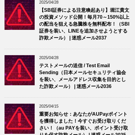
2025/04/28
【SBI証券による注意喚起あり】堀江貴文
の投資メソッド公開！毎月70～150%以上
の配当を狙える急騰株を無料配布！（SBI
証券を装い、LINEを追加させようとする
詐欺メール） | 迷惑メール2037
2025/04/28
テストメールの送信 / Test Email
Sending（日本メールセキュリティ協会
を装い、メールアドレス収集を目的とし
た詐欺メール） | 迷惑メール2036
2025/04/15
重要お知らせ：あなたがAUPayポイント
を獲得しました！今すぐお受け取りくだ
さい！（au PAYを装い、ポイント受け取
りを促す詐欺メール） | 迷惑メール2035