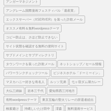
アンガーマネジメント
アングレーム国際漫画フェスティバル「遺産賞」
エックスサーバー（XSERVER）を装った詐欺メール
オススメ有料＆無料wordpressテーマ
コピー防止は、さほど防止できない
サイト状態を確認する無料の便利サイト
サブドメインとサブディレクトリ
タウンワークを装った詐欺メール
ネットショップ／セール情報
パワーランクチェックツール
ビジネスホテル「ドーミーイン」
マヌカハニー好きな有名人
ルッソ兄弟
七ヶ宿ダム湖カレー
大仏三姉妹
岩本三千代
愛知県西三河地方
有料wordpressテーマ
東京五輪の聖火リレーの辞退者続出
検索避け
沖縄しいたけ田中
澪森
無料漫画サービス