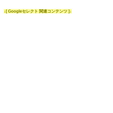
↓[ Googleセレクト 関連コンテンツ ]↓