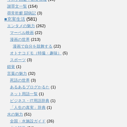
謝罪文一覧
(154)
尋常乾癬 闘病記
(3)
■充実生活
(581)
エンタメの魅力
(262)
マーベル映画
(22)
漫画の世界
(213)
漫画で自分を鼓舞する
(22)
オトナコドモ（特撮・趣味）
(5)
スポーツ
(3)
錯覚
(1)
言葉の魅力
(32)
死語の世界
(3)
あるあるブログかるた
(1)
ネット用語一覧
(1)
ビジネス・IT用語辞典
(1)
「人生の真実」辞典
(1)
水の魅力
(51)
全国・水施設ガイド
(26)