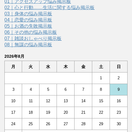
01｜アクセスアップ悩み掲示板
02｜心と行動……生活に関する悩み掲示板
03｜身体の悩み掲示板
04｜恋愛の悩み掲示板
05｜お酒の失敗掲示板
06｜その他の悩み掲示板
07｜雑談おしゃべり掲示板
08｜無謀の悩み掲示板
2026年8月
月
火
水
木
金
土
日
1
2
3
4
5
6
7
8
9
10
11
12
13
14
15
16
17
18
19
20
21
22
23
24
25
26
27
28
29
30