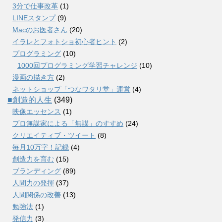
3分で仕事改革
(1)
LINEスタンプ
(9)
Macのお医者さん
(20)
イラレとフォトショ初心者ヒント
(2)
プログラミング
(10)
1000回プログラミング学習チャレンジ
(10)
漫画の描き方
(2)
ネットショップ「つなワタリ堂」運営
(4)
■創造的人生
(349)
映像エッセンス
(1)
プロ無謀家による「無謀」のすすめ
(24)
クリエイティブ・ツイート
(8)
毎月10万字！記録
(4)
創造力を育む
(15)
ブランディング
(89)
人間力の発揮
(37)
人間関係の改善
(13)
勉強法
(1)
発信力
(3)