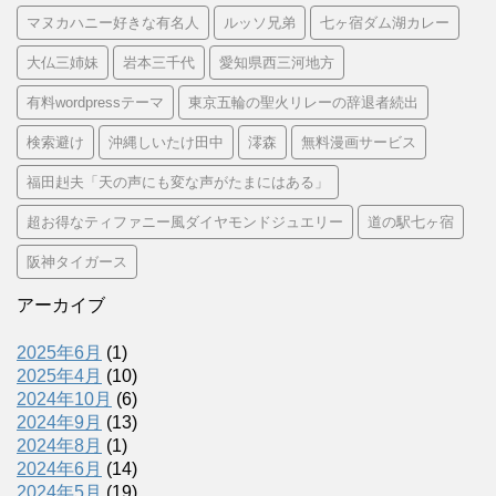
マヌカハニー好きな有名人
ルッソ兄弟
七ヶ宿ダム湖カレー
大仏三姉妹
岩本三千代
愛知県西三河地方
有料wordpressテーマ
東京五輪の聖火リレーの辞退者続出
検索避け
沖縄しいたけ田中
澪森
無料漫画サービス
福田赳夫「天の声にも変な声がたまにはある」
超お得なティファニー風ダイヤモンドジュエリー
道の駅七ヶ宿
阪神タイガース
アーカイブ
2025年6月
(1)
2025年4月
(10)
2024年10月
(6)
2024年9月
(13)
2024年8月
(1)
2024年6月
(14)
2024年5月
(19)