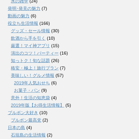
水の雑学
(24)
発明･発見の魅力
(7)
動画の魅力
(6)
役立ち生活情報
(166)
グッズ・セール情報
(30)
飲酒から手を引く
(10)
厳選！マイ神アプリ
(15)
演出のコツ！パーティー
(16)
知っトク！旬な話題
(26)
格安・極上！旅行プラン
(7)
美味しい！グルメ情報
(57)
2019年人気おせち
(6)
お菓子・パン
(9)
意外！生活の知恵袋
(4)
2019年版【お得生活情報】
(5)
ブルボン大好き
(10)
ブルボン最高党
(2)
日本の島
(4)
石垣島の生活情報
(2)