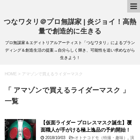
つなワタリ＠プロ無謀家 | 炎ジョイ！高熱
量で創造的に生きる
プロ無謀家＆エディトリアルアーティスト「つなワタリ」によるブラン
ディング＆創造生活の提案→自分らしく輝き、可能性を追い求めながら
生きよう！
HOME
>
アマゾンで買えるライダーマスク
「 アマゾンで買えるライダーマスク 」
一覧
【仮面ライダー プロレスマスク誕生】覆
面職人が手がける極上逸品の予約開始！
2018/10/03
-
オトナコドモ（特撮・趣味）
,
演