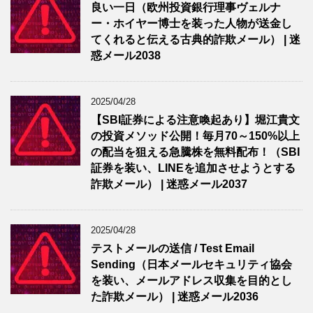
良い一日（欧州投資銀行理事ヴェルナ
ー・ホイヤー博士を装った人物が送金し
てくれると伝える古典的詐欺メール） | 迷
惑メール2038
2025/04/28
【SBI証券による注意喚起あり】堀江貴文
の投資メソッド公開！毎月70～150%以上
の配当を狙える急騰株を無料配布！（SBI
証券を装い、LINEを追加させようとする
詐欺メール） | 迷惑メール2037
2025/04/28
テストメールの送信 / Test Email
Sending（日本メールセキュリティ協会
を装い、メールアドレス収集を目的とし
た詐欺メール） | 迷惑メール2036