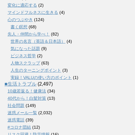
変化に適応する
(2)
マインドフルネスに生きる
(4)
心のつぶやき
(124)
書く瞑想
(68)
先人・仲間から学べ！
(82)
世界の名言（英語＆日本語）
(4)
気になった話題
(9)
ビジネス哲学
(2)
人物スクラップ
(63)
人生のターニングポイント
(3)
実録！VALUの使い方のポイント
(1)
■生活トラブル
(2,497)
10歳若返る！健康法
(34)
40代から！白髪対策
(13)
社会問題
(149)
迷惑メール一覧
(2,032)
迷惑電話
(39)
#コロナ団結
(12)
リスク回避！防災情報
(16)