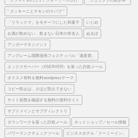
“ サツマイモのコリアンダーソースがけ ”
“ シュリンプの焼き串 ”
“ ズッキーニとチキンのケバブ ”
「リラックマ」をモチーフにした和菓子
いじめ
お酒が飲めない、飲まない日本の有名人
ぬるぽ
アンガーマネジメント
アングレーム国際漫画フェスティバル「遺産賞」
エックスサーバー（XSERVER）を装った詐欺メール
オススメ有料＆無料wordpressテーマ
コピー防止は、さほど防止できない
サイト状態を確認する無料の便利サイト
サブドメインとサブディレクトリ
タウンワークを装った詐欺メール
ネットショップ／セール情報
パワーランクチェックツール
ビジネスホテル「ドーミーイン」