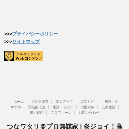
>>>
プライバシーポリシー
>>>
サイトマップ
ホーム
ブログ運営
収入アップ
福業ナビ
「無謀」の
すすめ
創造的人生
生活トラブル
白髪対策
充実生活
書く瞑想
プロフィール
お問い合わせ
つなワタリ＠プロ無謀家 | 炎ジョイ！高