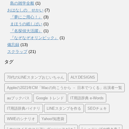
島の雑学全般
(1)
おはなしの せかい
(7)
『夢にご用心！』
(3)
まほうの紙しばい
(1)
『名探偵大活躍』
(1)
『なぞなぞオリンピック』
(1)
備忘録
(13)
スクラップ
(21)
タグ
70代のLINEスタンプおじいちゃん
ALY.DESIGNS
Appleの2021年CM「Macの向こうから － 日本でつくる」出演者一覧
auブックパス
Google トレンド
IT用語辞典 e-Words
IT用語辞典バイナリ
LINEスタンプを作る
SEOチェキ
WWEのシナリオ
Yahoo!知恵袋