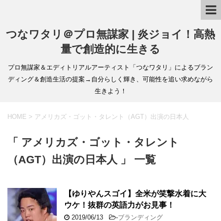
つなワタリ＠プロ無謀家 | 炎ジョイ！高熱
量で創造的に生きる
プロ無謀家＆エディトリアルアーティスト「つなワタリ」によるブラン
ディング＆創造生活の提案→自分らしく輝き、可能性を追い求めながら
生きよう！
HOME
>
アメリカズ・ゴット・タレント（AGT）出演の日本人
「 アメリカズ・ゴット・タレント
（AGT）出演の日本人 」 一覧
【ゆりやんスゴイ】全米が笑撃水着に大
ウケ！抜群の英語力がお見事！
2019/06/13
-
ブランディング