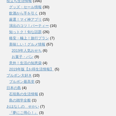
役立ち生活情報
(166)
グッズ・セール情報
(30)
飲酒から手を引く
(10)
厳選！マイ神アプリ
(15)
演出のコツ！パーティー
(16)
知っトク！旬な話題
(26)
格安・極上！旅行プラン
(7)
美味しい！グルメ情報
(57)
2019年人気おせち
(6)
お菓子・パン
(9)
意外！生活の知恵袋
(4)
2019年版【お得生活情報】
(5)
ブルボン大好き
(10)
ブルボン最高党
(2)
日本の島
(4)
石垣島の生活情報
(2)
島の雑学全般
(1)
おはなしの せかい
(7)
『夢にご用心！』
(3)