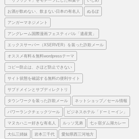
「リラックマ」をモチーフにした和菓子
いじめ
お酒が飲めない、飲まない日本の有名人
ぬるぽ
アンガーマネジメント
アングレーム国際漫画フェスティバル「遺産賞」
エックスサーバー（XSERVER）を装った詐欺メール
オススメ有料＆無料wordpressテーマ
コピー防止は、さほど防止できない
サイト状態を確認する無料の便利サイト
サブドメインとサブディレクトリ
タウンワークを装った詐欺メール
ネットショップ／セール情報
パワーランクチェックツール
ビジネスホテル「ドーミーイン」
マヌカハニー好きな有名人
ルッソ兄弟
七ヶ宿ダム湖カレー
大仏三姉妹
岩本三千代
愛知県西三河地方