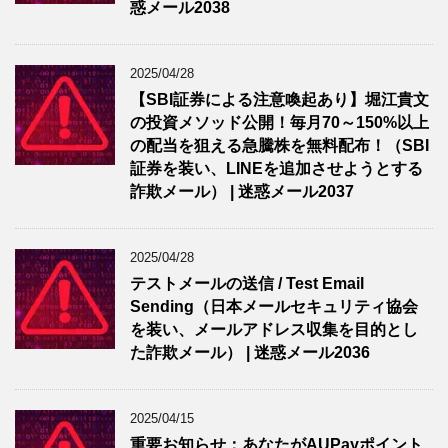
惑メール2038
2025/04/28
【SBI証券による注意喚起あり】堀江貴文
の投資メソッド公開！毎月70～150%以上
の配当を狙える急騰株を無料配布！（SBI
証券を装い、LINEを追加させようとする
詐欺メール） | 迷惑メール2037
2025/04/28
テストメールの送信 / Test Email
Sending（日本メールセキュリティ協会
を装い、メールアドレス収集を目的とし
た詐欺メール） | 迷惑メール2036
2025/04/15
重要お知らせ：あなたがAUPayポイント