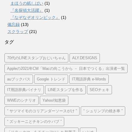
まほうの紙しばい
(1)
『名探偵大活躍』
(1)
『なぞなぞオリンピック』
(1)
備忘録
(13)
スクラップ
(21)
タグ
70代のLINEスタンプおじいちゃん
ALY.DESIGNS
Appleの2021年CM「Macの向こうから － 日本でつくる」出演者一覧
auブックパス
Google トレンド
IT用語辞典 e-Words
IT用語辞典バイナリ
LINEスタンプを作る
SEOチェキ
WWEのシナリオ
Yahoo!知恵袋
“ サツマイモのコリアンダーソースがけ ”
“ シュリンプの焼き串 ”
“ ズッキーニとチキンのケバブ ”