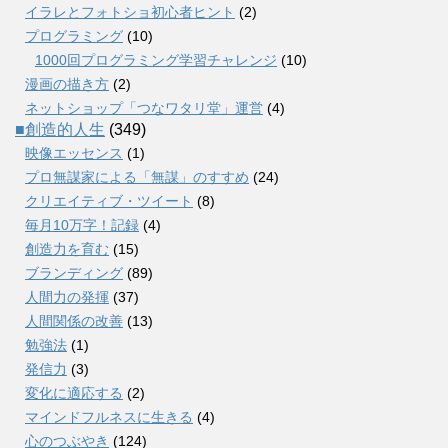
イラレとフォトショ初心者ヒント
(2)
プログラミング
(10)
1000回プログラミング学習チャレンジ
(10)
漫画の描き方
(2)
ネットショップ「つなワタリ堂」運営
(4)
■創造的人生
(349)
映像エッセンス
(1)
プロ無謀家による「無謀」のすすめ
(24)
クリエイティブ・ツイート
(8)
毎月10万字！記録
(4)
創造力を育む
(15)
ブランディング
(89)
人間力の発揮
(37)
人間関係の改善
(13)
勉強法
(1)
発信力
(3)
変化に適応する
(2)
マインドフルネスに生きる
(4)
心のつぶやき
(124)