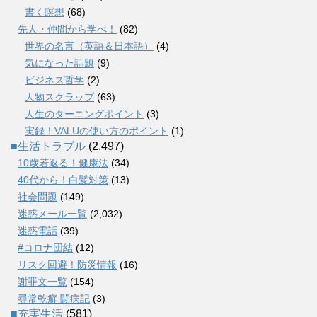
書く瞑想
(68)
先人・仲間から学べ！
(82)
世界の名言（英語＆日本語）
(4)
気になった話題
(9)
ビジネス哲学
(2)
人物スクラップ
(63)
人生のターニングポイント
(3)
実録！VALUの使い方のポイント
(1)
■生活トラブル
(2,497)
10歳若返る！健康法
(34)
40代から！白髪対策
(13)
社会問題
(149)
迷惑メール一覧
(2,032)
迷惑電話
(39)
#コロナ団結
(12)
リスク回避！防災情報
(16)
謝罪文一覧
(154)
尋常乾癬 闘病記
(3)
■充実生活
(581)