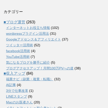
カテゴリー
■ブログ運営
(263)
インターネットお役立ち情報
(102)
wordpressプラグイン活用法
(31)
Googleアドセンス＆アフィリエイト
(37)
ツイッター活用術
(52)
facebook活用術
(4)
YouTube活用術
(7)
気になるブログを勝手に紹介
(5)
ブログアクセスアップ！月間100万PVへの道
(38)
■収入アップ
(84)
福業ナビ（副業・複業・転職）
(32)
AI記事
(4)
3分で仕事改革
(1)
LINEスタンプ
(9)
Macのお医者さん
(20)
イラレとフォトショ初心者ヒント
(2)