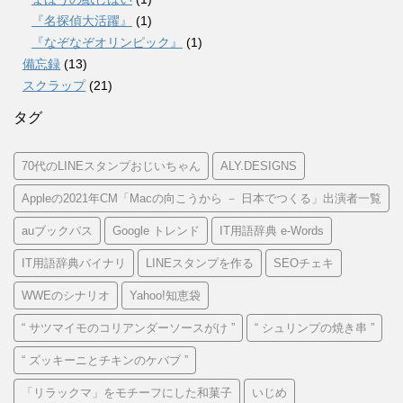
『名探偵大活躍』
(1)
『なぞなぞオリンピック』
(1)
備忘録
(13)
スクラップ
(21)
タグ
70代のLINEスタンプおじいちゃん
ALY.DESIGNS
Appleの2021年CM「Macの向こうから － 日本でつくる」出演者一覧
auブックパス
Google トレンド
IT用語辞典 e-Words
IT用語辞典バイナリ
LINEスタンプを作る
SEOチェキ
WWEのシナリオ
Yahoo!知恵袋
“ サツマイモのコリアンダーソースがけ ”
“ シュリンプの焼き串 ”
“ ズッキーニとチキンのケバブ ”
「リラックマ」をモチーフにした和菓子
いじめ