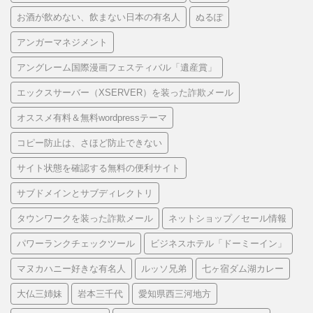
お酒が飲めない、飲まない日本の有名人
ぬるぽ
アンガーマネジメント
アングレーム国際漫画フェスティバル「遺産賞」
エックスサーバー（XSERVER）を装った詐欺メール
オススメ有料＆無料wordpressテーマ
コピー防止は、さほど防止できない
サイト状態を確認する無料の便利サイト
サブドメインとサブディレクトリ
タウンワークを装った詐欺メール
ネットショップ／セール情報
パワーランクチェックツール
ビジネスホテル「ドーミーイン」
マヌカハニー好きな有名人
ルッソ兄弟
七ヶ宿ダム湖カレー
大仏三姉妹
岩本三千代
愛知県西三河地方