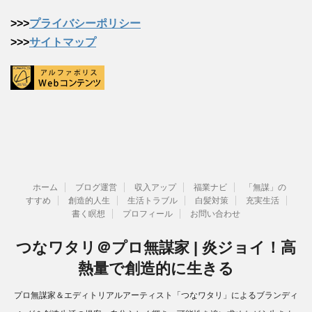
>>>
プライバシーポリシー
>>>
サイトマップ
ホーム
ブログ運営
収入アップ
福業ナビ
「無謀」の
すすめ
創造的人生
生活トラブル
白髪対策
充実生活
書く瞑想
プロフィール
お問い合わせ
つなワタリ＠プロ無謀家 | 炎ジョイ！高
熱量で創造的に生きる
プロ無謀家＆エディトリアルアーティスト「つなワタリ」によるブランディ