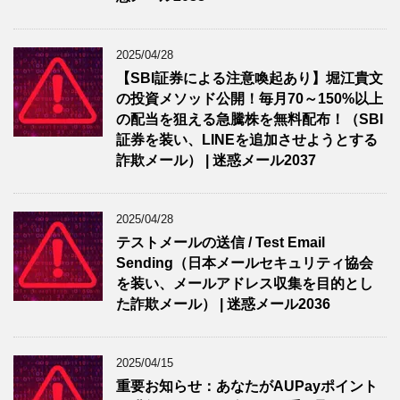
2025/04/28
【SBI証券による注意喚起あり】堀江貴文
の投資メソッド公開！毎月70～150%以上
の配当を狙える急騰株を無料配布！（SBI
証券を装い、LINEを追加させようとする
詐欺メール） | 迷惑メール2037
2025/04/28
テストメールの送信 / Test Email
Sending（日本メールセキュリティ協会
を装い、メールアドレス収集を目的とし
た詐欺メール） | 迷惑メール2036
2025/04/15
重要お知らせ：あなたがAUPayポイント