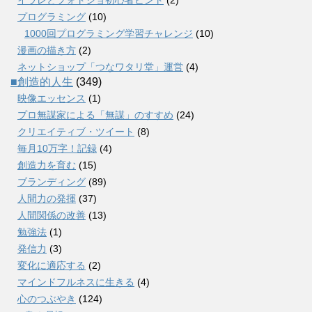
プログラミング
(10)
1000回プログラミング学習チャレンジ
(10)
漫画の描き方
(2)
ネットショップ「つなワタリ堂」運営
(4)
■創造的人生
(349)
映像エッセンス
(1)
プロ無謀家による「無謀」のすすめ
(24)
クリエイティブ・ツイート
(8)
毎月10万字！記録
(4)
創造力を育む
(15)
ブランディング
(89)
人間力の発揮
(37)
人間関係の改善
(13)
勉強法
(1)
発信力
(3)
変化に適応する
(2)
マインドフルネスに生きる
(4)
心のつぶやき
(124)