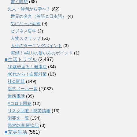
書く瞑想
(68)
先人・仲間から学べ！
(82)
世界の名言（英語＆日本語）
(4)
気になった話題
(9)
ビジネス哲学
(2)
人物スクラップ
(63)
人生のターニングポイント
(3)
実録！VALUの使い方のポイント
(1)
■生活トラブル
(2,497)
10歳若返る！健康法
(34)
40代から！白髪対策
(13)
社会問題
(149)
迷惑メール一覧
(2,032)
迷惑電話
(39)
#コロナ団結
(12)
リスク回避！防災情報
(16)
謝罪文一覧
(154)
尋常乾癬 闘病記
(3)
■充実生活
(581)