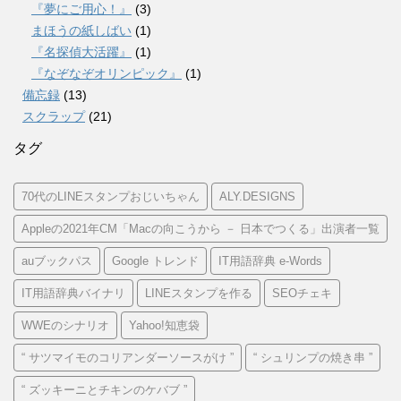
『夢にご用心！』
(3)
まほうの紙しばい
(1)
『名探偵大活躍』
(1)
『なぞなぞオリンピック』
(1)
備忘録
(13)
スクラップ
(21)
タグ
70代のLINEスタンプおじいちゃん
ALY.DESIGNS
Appleの2021年CM「Macの向こうから － 日本でつくる」出演者一覧
auブックパス
Google トレンド
IT用語辞典 e-Words
IT用語辞典バイナリ
LINEスタンプを作る
SEOチェキ
WWEのシナリオ
Yahoo!知恵袋
“ サツマイモのコリアンダーソースがけ ”
“ シュリンプの焼き串 ”
“ ズッキーニとチキンのケバブ ”