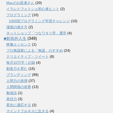
Macのお医者さん
(20)
イラレとフォトショ初心者ヒント
(2)
プログラミング
(10)
1000回プログラミング学習チャレンジ
(10)
漫画の描き方
(2)
ネットショップ「つなワタリ堂」運営
(4)
■創造的人生
(349)
映像エッセンス
(1)
プロ無謀家による「無謀」のすすめ
(24)
クリエイティブ・ツイート
(8)
毎月10万字！記録
(4)
創造力を育む
(15)
ブランディング
(89)
人間力の発揮
(37)
人間関係の改善
(13)
勉強法
(1)
発信力
(3)
変化に適応する
(2)
マインドフルネスに生きる
(4)