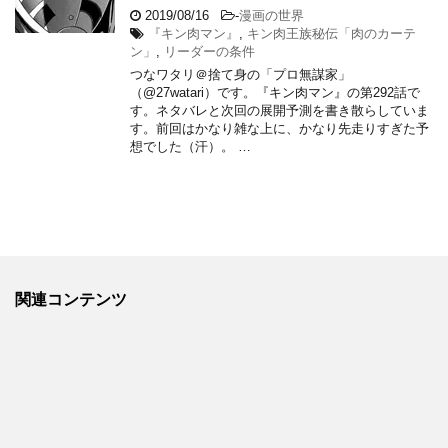
2019/08/16
-
漫画の世界
『キン肉マン』
,
キン肉王族秘伝「肉のカーテ
ン」
,
リーダーの条件
つなワタリ＠捨て身の「プロ無謀家」
（@27watari）です。『キン肉マン』の第292話で
す。ネタバレと次回の展開予測を書き散らしていま
す。前回はかなり雑な上に、かなり先走りすぎた予
想でした（汗）。 …
関連コンテンツ