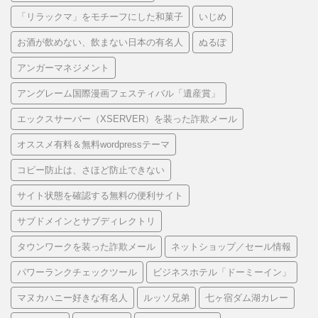
「リラックマ」をモチーフにした和菓子
いじめ
お酒が飲めない、飲まない日本の有名人
ぬるぽ
アンガーマネジメント
アングレーム国際漫画フェスティバル「遺産賞」
エックスサーバー（XSERVER）を装った詐欺メール
オススメ有料＆無料wordpressテーマ
コピー防止は、さほど防止できない
サイト状態を確認する無料の便利サイト
サブドメインとサブディレクトリ
タウンワークを装った詐欺メール
ネットショップ／セール情報
パワーランクチェックツール
ビジネスホテル「ドーミーイン」
マヌカハニー好きな有名人
ルッソ兄弟
七ヶ宿ダム湖カレー