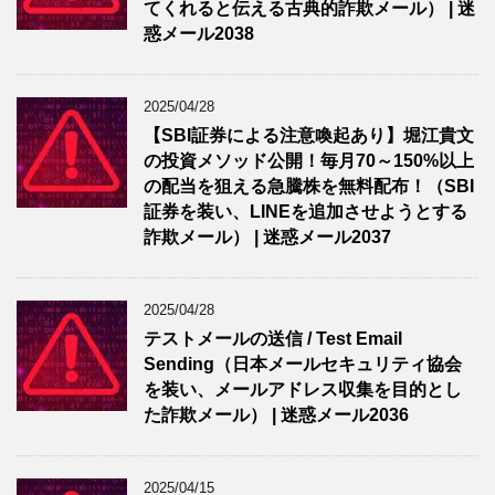
てくれると伝える古典的詐欺メール） | 迷
惑メール2038
2025/04/28
【SBI証券による注意喚起あり】堀江貴文
の投資メソッド公開！毎月70～150%以上
の配当を狙える急騰株を無料配布！（SBI
証券を装い、LINEを追加させようとする
詐欺メール） | 迷惑メール2037
2025/04/28
テストメールの送信 / Test Email
Sending（日本メールセキュリティ協会
を装い、メールアドレス収集を目的とし
た詐欺メール） | 迷惑メール2036
2025/04/15