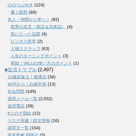
心のつぶやき
(124)
書く瞑想
(68)
先人・仲間から学べ！
(82)
世界の名言（英語＆日本語）
(4)
気になった話題
(9)
ビジネス哲学
(2)
人物スクラップ
(63)
人生のターニングポイント
(3)
実録！VALUの使い方のポイント
(1)
■生活トラブル
(2,497)
10歳若返る！健康法
(34)
40代から！白髪対策
(13)
社会問題
(149)
迷惑メール一覧
(2,032)
迷惑電話
(39)
#コロナ団結
(12)
リスク回避！防災情報
(16)
謝罪文一覧
(154)
尋常乾癬 闘病記
(3)