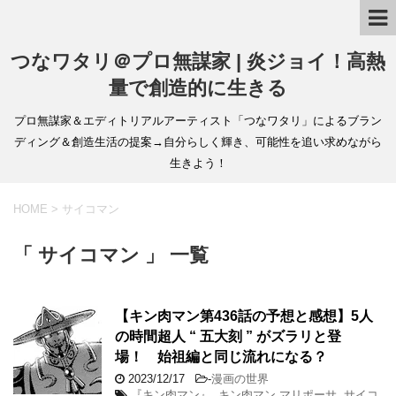
つなワタリ＠プロ無謀家 | 炎ジョイ！高熱
量で創造的に生きる
プロ無謀家＆エディトリアルアーティスト「つなワタリ」によるブラン
ディング＆創造生活の提案→自分らしく輝き、可能性を追い求めながら
生きよう！
HOME
>
サイコマン
「 サイコマン 」 一覧
【キン肉マン第436話の予想と感想】5人
の時間超人 “ 五大刻 ” がズラリと登
場！ 始祖編と同じ流れになる？
2023/12/17
-
漫画の世界
『キン肉マン』
,
キン肉マン マリポーサ
,
サイコ