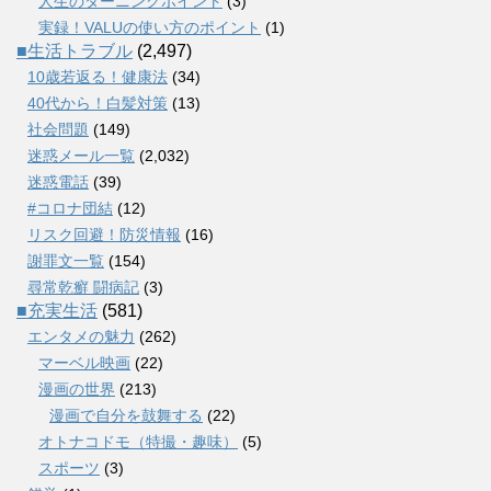
人生のターニングポイント
(3)
実録！VALUの使い方のポイント
(1)
■生活トラブル
(2,497)
10歳若返る！健康法
(34)
40代から！白髪対策
(13)
社会問題
(149)
迷惑メール一覧
(2,032)
迷惑電話
(39)
#コロナ団結
(12)
リスク回避！防災情報
(16)
謝罪文一覧
(154)
尋常乾癬 闘病記
(3)
■充実生活
(581)
エンタメの魅力
(262)
マーベル映画
(22)
漫画の世界
(213)
漫画で自分を鼓舞する
(22)
オトナコドモ（特撮・趣味）
(5)
スポーツ
(3)