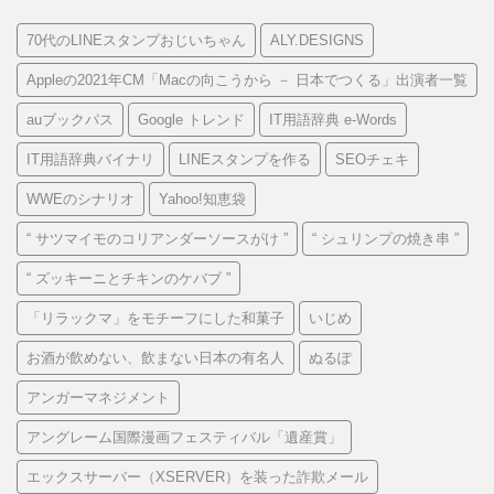
70代のLINEスタンプおじいちゃん
ALY.DESIGNS
Appleの2021年CM「Macの向こうから － 日本でつくる」出演者一覧
auブックパス
Google トレンド
IT用語辞典 e-Words
IT用語辞典バイナリ
LINEスタンプを作る
SEOチェキ
WWEのシナリオ
Yahoo!知恵袋
“ サツマイモのコリアンダーソースがけ ”
“ シュリンプの焼き串 ”
“ ズッキーニとチキンのケバブ ”
「リラックマ」をモチーフにした和菓子
いじめ
お酒が飲めない、飲まない日本の有名人
ぬるぽ
アンガーマネジメント
アングレーム国際漫画フェスティバル「遺産賞」
エックスサーバー（XSERVER）を装った詐欺メール