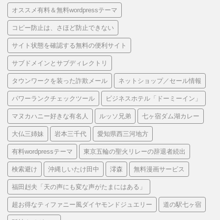
オススメ有料＆無料wordpressテーマ
コピー防止は、さほど防止できない
サイト状態を確認する無料の便利サイト
サブドメインとサブディレクトリ
タウンワークを装った詐欺メール
ネットショップ／セール情報
パワーランクチェックツール
ビジネスホテル「ドーミーイン」
マヌカハニー好きな有名人
ルッソ兄弟
七ヶ宿ダム湖カレー
大仏三姉妹
岩本三千代
愛知県西三河地方
有料wordpressテーマ
東京五輪の聖火リレーの辞退者続出
検索避け
沖縄しいたけ田中
澪森
無料漫画サービス
福田赳夫「天の声にも変な声がたまにはある」
超お得なティファニー風ダイヤモンドジュエリー
道の駅七ヶ宿