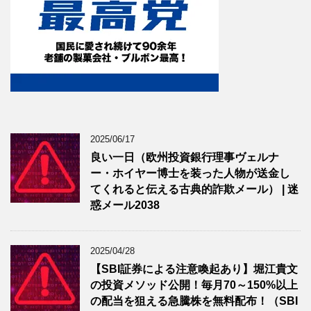
2025/06/17
良い一日（欧州投資銀行理事ヴェルナ
ー・ホイヤー博士を装った人物が送金し
てくれると伝える古典的詐欺メール） | 迷
惑メール2038
2025/04/28
【SBI証券による注意喚起あり】堀江貴文
の投資メソッド公開！毎月70～150%以上
の配当を狙える急騰株を無料配布！（SBI