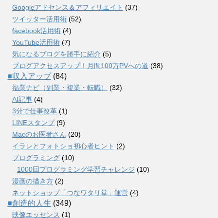
Googleアドセンス＆アフィリエイト
(37)
ツイッター活用術
(52)
facebook活用術
(4)
YouTube活用術
(7)
気になるブログを勝手に紹介
(5)
ブログアクセスアップ！月間100万PVへの道
(38)
■収入アップ
(84)
福業ナビ（副業・複業・転職）
(32)
AI記事
(4)
3分で仕事改革
(1)
LINEスタンプ
(9)
Macのお医者さん
(20)
イラレとフォトショ初心者ヒント
(2)
プログラミング
(10)
1000回プログラミング学習チャレンジ
(10)
漫画の描き方
(2)
ネットショップ「つなワタリ堂」運営
(4)
■創造的人生
(349)
映像エッセンス
(1)