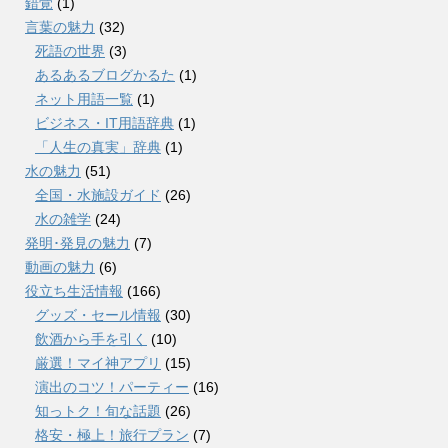
錯覚
(1)
言葉の魅力
(32)
死語の世界
(3)
あるあるブログかるた
(1)
ネット用語一覧
(1)
ビジネス・IT用語辞典
(1)
「人生の真実」辞典
(1)
水の魅力
(51)
全国・水施設ガイド
(26)
水の雑学
(24)
発明･発見の魅力
(7)
動画の魅力
(6)
役立ち生活情報
(166)
グッズ・セール情報
(30)
飲酒から手を引く
(10)
厳選！マイ神アプリ
(15)
演出のコツ！パーティー
(16)
知っトク！旬な話題
(26)
格安・極上！旅行プラン
(7)