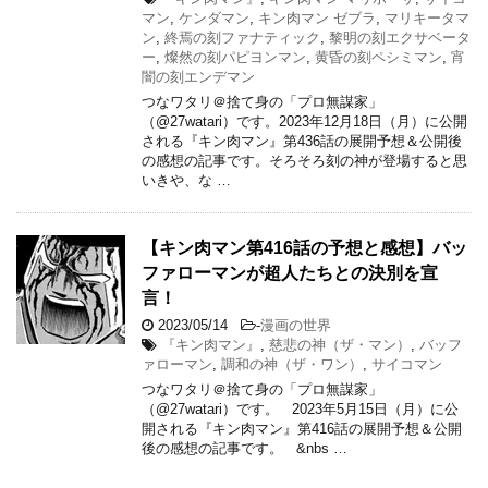
マン
,
ケンダマン
,
キン肉マン ゼブラ
,
マリキータマ
ン
,
終焉の刻ファナティック
,
黎明の刻エクサベータ
ー
,
燦然の刻パピヨンマン
,
黄昏の刻ペシミマン
,
宵
闇の刻エンデマン
つなワタリ＠捨て身の「プロ無謀家」
（@27watari）です。2023年12月18日（月）に公開
される『キン肉マン』第436話の展開予想＆公開後
の感想の記事です。そろそろ刻の神が登場すると思
いきや、な …
【キン肉マン第416話の予想と感想】バッ
ファローマンが超人たちとの決別を宣
言！
2023/05/14
-
漫画の世界
『キン肉マン』
,
慈悲の神（ザ・マン）
,
バッフ
ァローマン
,
調和の神（ザ・ワン）
,
サイコマン
つなワタリ＠捨て身の「プロ無謀家」
（@27watari）です。 2023年5月15日（月）に公
開される『キン肉マン』第416話の展開予想＆公開
後の感想の記事です。 &nbs …