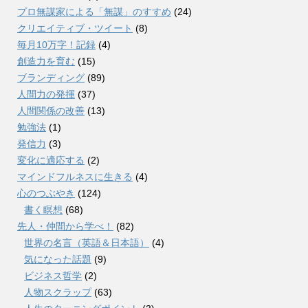
プロ無謀家による「無謀」のすすめ
(24)
クリエイティブ・ツイート
(8)
毎月10万字！記録
(4)
創造力を育む
(15)
ブランディング
(89)
人間力の発揮
(37)
人間関係の改善
(13)
勉強法
(1)
発信力
(3)
変化に適応する
(2)
マインドフルネスに生きる
(4)
心のつぶやき
(124)
書く瞑想
(68)
先人・仲間から学べ！
(82)
世界の名言（英語＆日本語）
(4)
気になった話題
(9)
ビジネス哲学
(2)
人物スクラップ
(63)