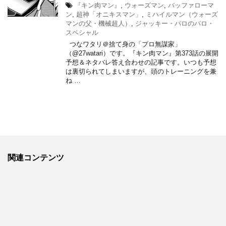
『キン肉マン』
,
ウォーズマン
,
バッファローマ
ン
,
超神「オニキスマン」
,
ミハイルマン（ウォーズ
マンの父・機械超人）
,
ジャッキー・パロのパロ・
スペシャル
つなワタリ＠捨て身の「プロ無謀家」
（@27watari）です。『キン肉マン』第373話の展開
予想＆ネタバレ答え合わせの記事です。いつも予想
は裏切られてしまいますが、頭のトレーニングを兼
ね …
関連コンテンツ