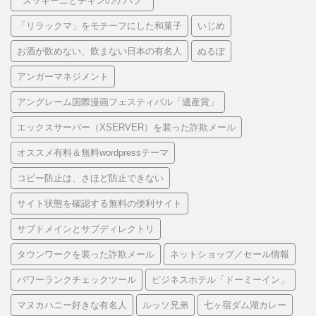
“ ズッキーニとチキンのケバブ ”
「リラックマ」をモチーフにした和菓子
いじめ
お酒が飲めない、飲まない日本の有名人
ぬるぽ
アンガーマネジメント
アングレーム国際漫画フェスティバル「遺産賞」
エックスサーバー（XSERVER）を装った詐欺メール
オススメ有料＆無料wordpressテーマ
コピー防止は、さほど防止できない
サイト状態を確認する無料の便利サイト
サブドメインとサブディレクトリ
タウンワークを装った詐欺メール
ネットショップ／セール情報
パワーランクチェックツール
ビジネスホテル「ドーミーイン」
マヌカハニー好きな有名人
ルッソ兄弟
七ヶ宿ダム湖カレー