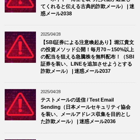
てくれると伝える古典的詐欺メール） | 迷
惑メール2038
2025/04/28
【SBI証券による注意喚起あり】堀江貴文
の投資メソッド公開！毎月70～150%以上
の配当を狙える急騰株を無料配布！（SBI
証券を装い、LINEを追加させようとする
詐欺メール） | 迷惑メール2037
2025/04/28
テストメールの送信 / Test Email
Sending（日本メールセキュリティ協会
を装い、メールアドレス収集を目的とし
た詐欺メール） | 迷惑メール2036