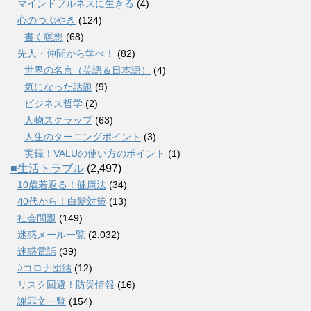
マインドフルネスに生きる
(4)
心のつぶやき
(124)
書く瞑想
(68)
先人・仲間から学べ！
(82)
世界の名言（英語＆日本語）
(4)
気になった話題
(9)
ビジネス哲学
(2)
人物スクラップ
(63)
人生のターニングポイント
(3)
実録！VALUの使い方のポイント
(1)
■生活トラブル
(2,497)
10歳若返る！健康法
(34)
40代から！白髪対策
(13)
社会問題
(149)
迷惑メール一覧
(2,032)
迷惑電話
(39)
#コロナ団結
(12)
リスク回避！防災情報
(16)
謝罪文一覧
(154)