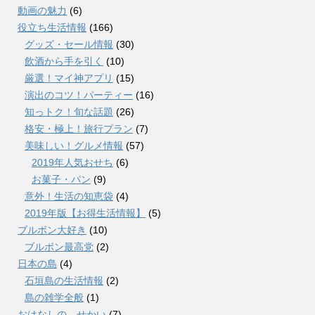
動画の魅力
(6)
役立ち生活情報
(166)
グッズ・セール情報
(30)
飲酒から手を引く
(10)
厳選！マイ神アプリ
(15)
演出のコツ！パーティー
(16)
知っトク！旬な話題
(26)
格安・極上！旅行プラン
(7)
美味しい！グルメ情報
(57)
2019年人気おせち
(6)
お菓子・パン
(9)
意外！生活の知恵袋
(4)
2019年版【お得生活情報】
(5)
ブルボン大好き
(10)
ブルボン最高党
(2)
日本の島
(4)
石垣島の生活情報
(2)
島の雑学全般
(1)
おはなしの せかい
(7)