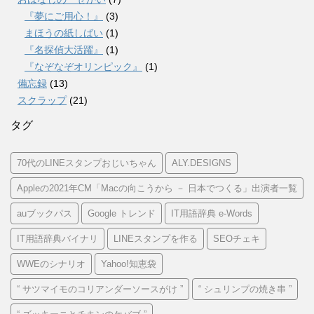
『夢にご用心！』
(3)
まほうの紙しばい
(1)
『名探偵大活躍』
(1)
『なぞなぞオリンピック』
(1)
備忘録
(13)
スクラップ
(21)
タグ
70代のLINEスタンプおじいちゃん
ALY.DESIGNS
Appleの2021年CM「Macの向こうから － 日本でつくる」出演者一覧
auブックパス
Google トレンド
IT用語辞典 e-Words
IT用語辞典バイナリ
LINEスタンプを作る
SEOチェキ
WWEのシナリオ
Yahoo!知恵袋
“ サツマイモのコリアンダーソースがけ ”
“ シュリンプの焼き串 ”