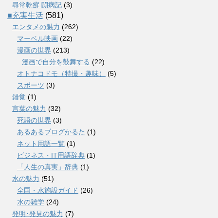
尋常乾癬 闘病記
(3)
■充実生活
(581)
エンタメの魅力
(262)
マーベル映画
(22)
漫画の世界
(213)
漫画で自分を鼓舞する
(22)
オトナコドモ（特撮・趣味）
(5)
スポーツ
(3)
錯覚
(1)
言葉の魅力
(32)
死語の世界
(3)
あるあるブログかるた
(1)
ネット用語一覧
(1)
ビジネス・IT用語辞典
(1)
「人生の真実」辞典
(1)
水の魅力
(51)
全国・水施設ガイド
(26)
水の雑学
(24)
発明･発見の魅力
(7)