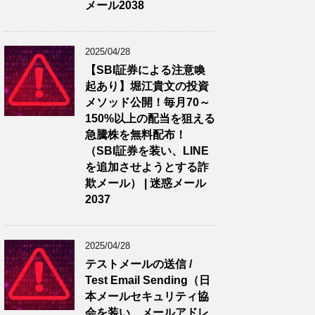
メール2038
2025/04/28
【SBI証券による注意喚
起あり】堀江貴文の投資
メソッド公開！毎月70～
150%以上の配当を狙える
急騰株を無料配布！
（SBI証券を装い、LINE
を追加させようとする詐
欺メール） | 迷惑メール
2037
2025/04/28
テストメールの送信 /
Test Email Sending（日
本メールセキュリティ協
会を装い、メールアドレ