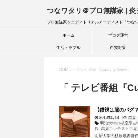
つなワタリ＠プロ無謀家 | 
プロ無謀家＆エディトリアルアーティスト「つな
ホーム
ブログ運営
生活トラブル
白髪対策
HOME
>
テレビ番組『Curiosity Show』
「 テレビ番組『Curi
【錯視は脳のバク
2018/05/18
-
錯覚
明治大学の杉原厚吉
授
,
錯覚コンテスト世界
明治大学の杉原厚吉特任