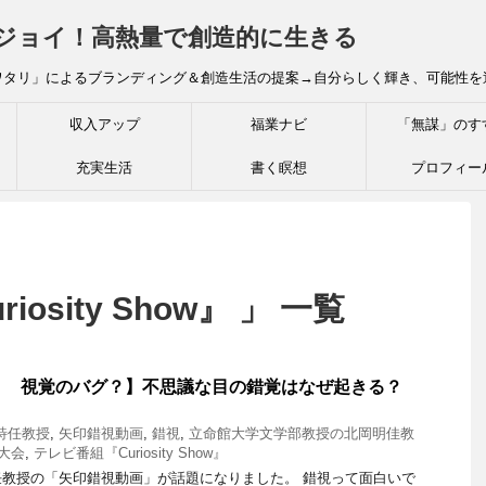
炎ジョイ！高熱量で創造的に生きる
ワタリ」によるブランディング＆創造生活の提案→自分らしく輝き、可能性を
収入アップ
福業ナビ
「無謀」のす
充実生活
書く瞑想
プロフィー
osity Show』 」 一覧
゙？ 視覚のバグ？】不思議な目の錯覚はなぜ起きる？
特任教授
,
矢印錯視動画
,
錯視
,
立命館大学文学部教授の北岡明佳教
大会
,
テレビ番組『Curiosity Show』
教授の「矢印錯視動画」が話題になりました。 錯視って面白いで