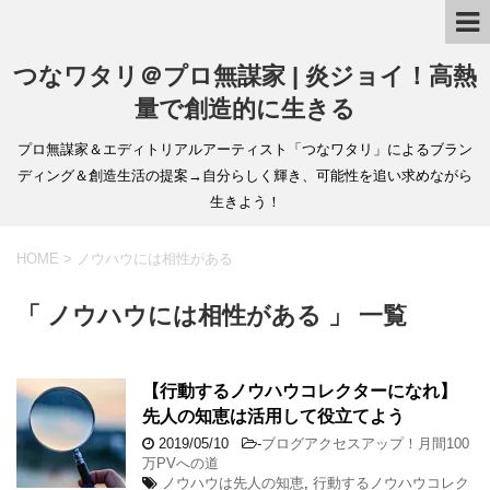
つなワタリ＠プロ無謀家 | 炎ジョイ！高熱
量で創造的に生きる
プロ無謀家＆エディトリアルアーティスト「つなワタリ」によるブラン
ディング＆創造生活の提案→自分らしく輝き、可能性を追い求めながら
生きよう！
HOME
>
ノウハウには相性がある
「 ノウハウには相性がある 」 一覧
【行動するノウハウコレクターになれ】
先人の知恵は活用して役立てよう
2019/05/10
-
ブログアクセスアップ！月間100
万PVへの道
ノウハウは先人の知恵
,
行動するノウハウコレク