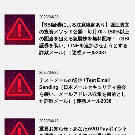
2025/04/28
【SBI証券による注意喚起あり】堀江貴文
の投資メソッド公開！毎月70～150%以上
の配当を狙える急騰株を無料配布！（SBI
証券を装い、LINEを追加させようとする
詐欺メール） | 迷惑メール2037
2025/04/28
テストメールの送信 / Test Email
Sending（日本メールセキュリティ協会
を装い、メールアドレス収集を目的とし
た詐欺メール） | 迷惑メール2036
2025/04/15
重要お知らせ：あなたがAUPayポイント