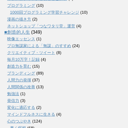
プログラミング
(10)
1000回プログラミング学習チャレンジ
(10)
漫画の描き方
(2)
ネットショップ「つなワタリ堂」運営
(4)
■創造的人生
(349)
映像エッセンス
(1)
プロ無謀家による「無謀」のすすめ
(24)
クリエイティブ・ツイート
(8)
毎月10万字！記録
(4)
創造力を育む
(15)
ブランディング
(89)
人間力の発揮
(37)
人間関係の改善
(13)
勉強法
(1)
発信力
(3)
変化に適応する
(2)
マインドフルネスに生きる
(4)
心のつぶやき
(124)
書く瞑想
(68)