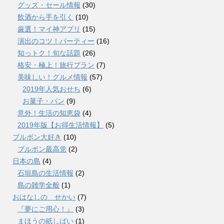
グッズ・セール情報
(30)
飲酒から手を引く
(10)
厳選！マイ神アプリ
(15)
演出のコツ！パーティー
(16)
知っトク！旬な話題
(26)
格安・極上！旅行プラン
(7)
美味しい！グルメ情報
(57)
2019年人気おせち
(6)
お菓子・パン
(9)
意外！生活の知恵袋
(4)
2019年版【お得生活情報】
(5)
ブルボン大好き
(10)
ブルボン最高党
(2)
日本の島
(4)
石垣島の生活情報
(2)
島の雑学全般
(1)
おはなしの せかい
(7)
『夢にご用心！』
(3)
まほうの紙しばい
(1)