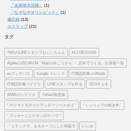
『名探偵大活躍』
(1)
『なぞなぞオリンピック』
(1)
備忘録
(13)
スクラップ
(21)
タグ
70代のLINEスタンプおじいちゃん
ALY.DESIGNS
Appleの2021年CM「Macの向こうから － 日本でつくる」出演者一覧
auブックパス
Google トレンド
IT用語辞典 e-Words
IT用語辞典バイナリ
LINEスタンプを作る
SEOチェキ
WWEのシナリオ
Yahoo!知恵袋
“ サツマイモのコリアンダーソースがけ ”
“ シュリンプの焼き串 ”
“ ズッキーニとチキンのケバブ ”
「リラックマ」をモチーフにした和菓子
いじめ