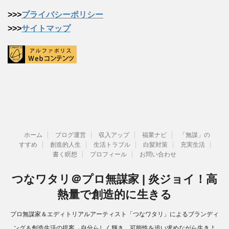
>>>
プライバシーポリシー
>>>
サイトマップ
ホーム
ブログ運営
収入アップ
福業ナビ
「無謀」の
すすめ
創造的人生
生活トラブル
白髪対策
充実生活
書く瞑想
プロフィール
お問い合わせ
つなワタリ＠プロ無謀家 | 炎ジョイ！高
熱量で創造的に生きる
プロ無謀家＆エディトリアルアーティスト「つなワタリ」によるブランディ
ング＆創造生活の提案→自分らしく輝き、可能性を追い求めながら生きよ