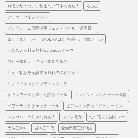
お酒が飲めない、飲まない日本の有名人
ぬるぽ
アンガーマネジメント
アングレーム国際漫画フェスティバル「遺産賞」
エックスサーバー（XSERVER）を装った詐欺メール
オススメ有料＆無料wordpressテーマ
コピー防止は、さほど防止できない
サイト状態を確認する無料の便利サイト
サブドメインとサブディレクトリ
タウンワークを装った詐欺メール
ネットショップ／セール情報
パワーランクチェックツール
ビジネスホテル「ドーミーイン」
マヌカハニー好きな有名人
ルッソ兄弟
七ヶ宿ダム湖カレー
大仏三姉妹
岩本三千代
愛知県西三河地方