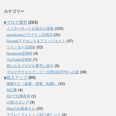
カテゴリー
■ブログ運営
(263)
インターネットお役立ち情報
(102)
wordpressプラグイン活用法
(31)
Googleアドセンス＆アフィリエイト
(37)
ツイッター活用術
(52)
facebook活用術
(4)
YouTube活用術
(7)
気になるブログを勝手に紹介
(5)
ブログアクセスアップ！月間100万PVへの道
(38)
■収入アップ
(84)
福業ナビ（副業・複業・転職）
(32)
AI記事
(4)
3分で仕事改革
(1)
LINEスタンプ
(9)
Macのお医者さん
(20)
イラレとフォトショ初心者ヒント
(2)