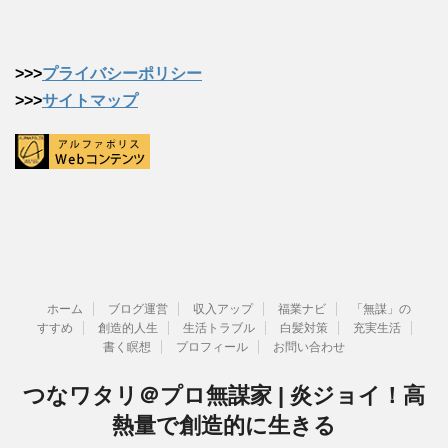
>>>
プライバシーポリシー
>>>
サイトマップ
ホーム
ブログ運営
収入アップ
福業ナビ
「無謀」の
すすめ
創造的人生
生活トラブル
白髪対策
充実生活
書く瞑想
プロフィール
お問い合わせ
つなワタリ＠プロ無謀家 | 炎ジョイ！高
熱量で創造的に生きる