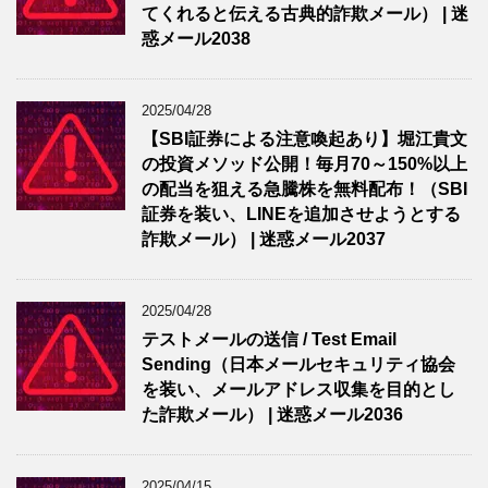
てくれると伝える古典的詐欺メール） | 迷
惑メール2038
2025/04/28
【SBI証券による注意喚起あり】堀江貴文
の投資メソッド公開！毎月70～150%以上
の配当を狙える急騰株を無料配布！（SBI
証券を装い、LINEを追加させようとする
詐欺メール） | 迷惑メール2037
2025/04/28
テストメールの送信 / Test Email
Sending（日本メールセキュリティ協会
を装い、メールアドレス収集を目的とし
た詐欺メール） | 迷惑メール2036
2025/04/15