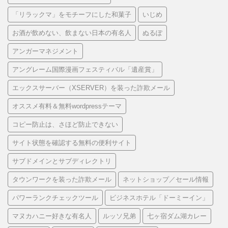
「リラックマ」をモチーフにした和菓子
いじめ
お酒が飲めない、飲まない日本の有名人
ぬるぽ
アンガーマネジメント
アングレーム国際漫画フェスティバル「遺産賞」
エックスサーバー（XSERVER）を装った詐欺メール
オススメ有料＆無料wordpressテーマ
コピー防止は、さほど防止できない
サイト状態を確認する無料の便利サイト
サブドメインとサブディレクトリ
タウンワークを装った詐欺メール
ネットショップ／セール情報
パワーランクチェックツール
ビジネスホテル「ドーミーイン」
マヌカハニー好きな有名人
ルッソ兄弟
七ヶ宿ダム湖カレー