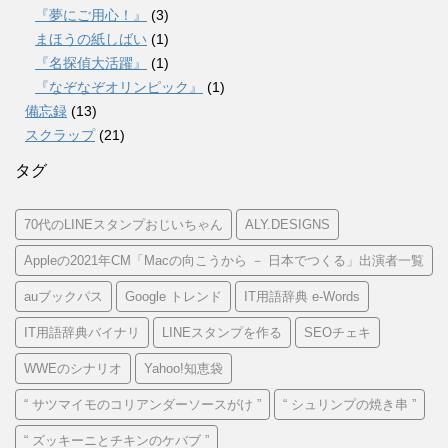
『夢にご用心！』
(3)
まほうの紙しばい
(1)
『名探偵大活躍』
(1)
『なぞなぞオリンピック』
(1)
備忘録
(13)
スクラップ
(21)
タグ
70代のLINEスタンプおじいちゃん
ALY.DESIGNS
Appleの2021年CM「Macの向こうから － 日本でつくる」出演者一覧
auブックパス
Google トレンド
IT用語辞典 e-Words
IT用語辞典バイナリ
LINEスタンプを作る
SEOチェキ
WWEのシナリオ
Yahoo!知恵袋
“ サツマイモのコリアンダーソースがけ ”
“ シュリンプの焼き串 ”
“ ズッキーニとチキンのケバブ ”