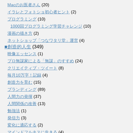
Macのお医者さん
(20)
イラレとフォトショ初心者ヒント
(2)
プログラミング
(10)
1000回プログラミング学習チャレンジ
(10)
漫画の描き方
(2)
ネットショップ「つなワタリ堂」運営
(4)
■創造的人生
(349)
映像エッセンス
(1)
プロ無謀家による「無謀」のすすめ
(24)
クリエイティブ・ツイート
(8)
毎月10万字！記録
(4)
創造力を育む
(15)
ブランディング
(89)
人間力の発揮
(37)
人間関係の改善
(13)
勉強法
(1)
発信力
(3)
変化に適応する
(2)
マインドフルネスに生きる
(4)