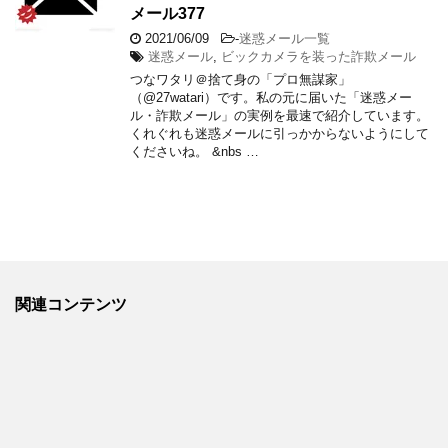
メール377
2021/06/09
-
迷惑メール一覧
迷惑メール
,
ビックカメラを装った詐欺メール
つなワタリ＠捨て身の「プロ無謀家」
（@27watari）です。私の元に届いた「迷惑メー
ル・詐欺メール」の実例を最速で紹介しています。
くれぐれも迷惑メールに引っかからないようにして
くださいね。 &nbs …
関連コンテンツ