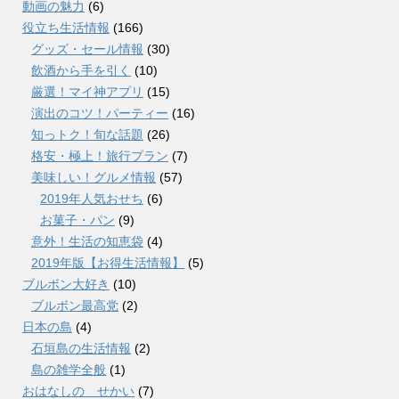
動画の魅力
(6)
役立ち生活情報
(166)
グッズ・セール情報
(30)
飲酒から手を引く
(10)
厳選！マイ神アプリ
(15)
演出のコツ！パーティー
(16)
知っトク！旬な話題
(26)
格安・極上！旅行プラン
(7)
美味しい！グルメ情報
(57)
2019年人気おせち
(6)
お菓子・パン
(9)
意外！生活の知恵袋
(4)
2019年版【お得生活情報】
(5)
ブルボン大好き
(10)
ブルボン最高党
(2)
日本の島
(4)
石垣島の生活情報
(2)
島の雑学全般
(1)
おはなしの せかい
(7)