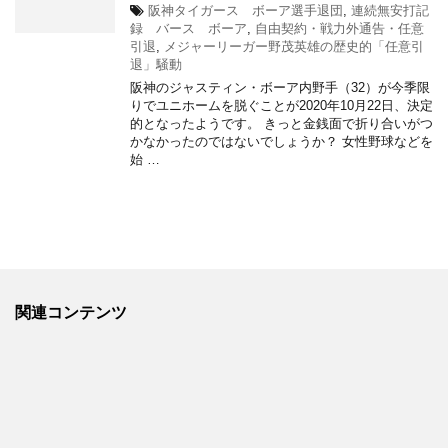
阪神タイガース ボーア選手退団
,
連続無安打記
録 バース ボーア
,
自由契約・戦力外通告・任意
引退
,
メジャーリーガー野茂英雄の歴史的「任意引
退」騒動
阪神のジャスティン・ボーア内野手（32）が今季限
りでユニホームを脱ぐことが2020年10月22日、決定
的となったようです。 きっと金銭面で折り合いがつ
かなかったのではないでしょうか？ 女性野球などを
始 …
関連コンテンツ