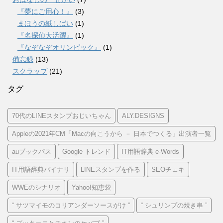
『夢にご用心！』
(3)
まほうの紙しばい
(1)
『名探偵大活躍』
(1)
『なぞなぞオリンピック』
(1)
備忘録
(13)
スクラップ
(21)
タグ
70代のLINEスタンプおじいちゃん
ALY.DESIGNS
Appleの2021年CM「Macの向こうから － 日本でつくる」出演者一覧
auブックパス
Google トレンド
IT用語辞典 e-Words
IT用語辞典バイナリ
LINEスタンプを作る
SEOチェキ
WWEのシナリオ
Yahoo!知恵袋
“ サツマイモのコリアンダーソースがけ ”
“ シュリンプの焼き串 ”