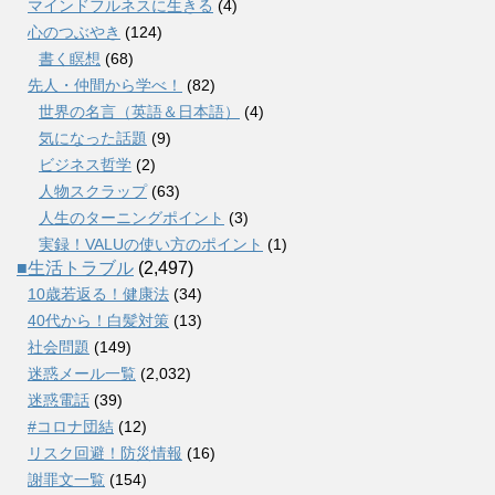
マインドフルネスに生きる
(4)
心のつぶやき
(124)
書く瞑想
(68)
先人・仲間から学べ！
(82)
世界の名言（英語＆日本語）
(4)
気になった話題
(9)
ビジネス哲学
(2)
人物スクラップ
(63)
人生のターニングポイント
(3)
実録！VALUの使い方のポイント
(1)
■生活トラブル
(2,497)
10歳若返る！健康法
(34)
40代から！白髪対策
(13)
社会問題
(149)
迷惑メール一覧
(2,032)
迷惑電話
(39)
#コロナ団結
(12)
リスク回避！防災情報
(16)
謝罪文一覧
(154)