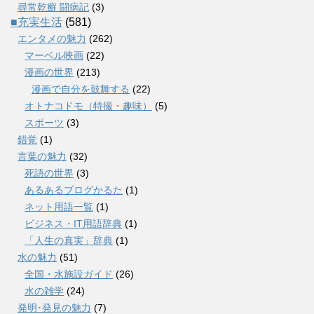
尋常乾癬 闘病記
(3)
■充実生活
(581)
エンタメの魅力
(262)
マーベル映画
(22)
漫画の世界
(213)
漫画で自分を鼓舞する
(22)
オトナコドモ（特撮・趣味）
(5)
スポーツ
(3)
錯覚
(1)
言葉の魅力
(32)
死語の世界
(3)
あるあるブログかるた
(1)
ネット用語一覧
(1)
ビジネス・IT用語辞典
(1)
「人生の真実」辞典
(1)
水の魅力
(51)
全国・水施設ガイド
(26)
水の雑学
(24)
発明･発見の魅力
(7)