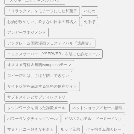
“ ズッキーニとチキンのケバブ ”
「リラックマ」をモチーフにした和菓子
いじめ
お酒が飲めない、飲まない日本の有名人
ぬるぽ
アンガーマネジメント
アングレーム国際漫画フェスティバル「遺産賞」
エックスサーバー（XSERVER）を装った詐欺メール
オススメ有料＆無料wordpressテーマ
コピー防止は、さほど防止できない
サイト状態を確認する無料の便利サイト
サブドメインとサブディレクトリ
タウンワークを装った詐欺メール
ネットショップ／セール情報
パワーランクチェックツール
ビジネスホテル「ドーミーイン」
マヌカハニー好きな有名人
ルッソ兄弟
七ヶ宿ダム湖カレー