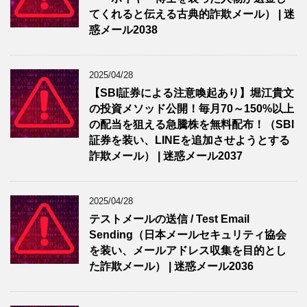
てくれると伝える古典的詐欺メール） | 迷
惑メール2038
2025/04/28
【SBI証券による注意喚起あり】堀江貴文
の投資メソッド公開！毎月70～150%以上
の配当を狙える急騰株を無料配布！（SBI
証券を装い、LINEを追加させようとする
詐欺メール） | 迷惑メール2037
2025/04/28
テストメールの送信 / Test Email
Sending（日本メールセキュリティ協会
を装い、メールアドレス収集を目的とし
た詐欺メール） | 迷惑メール2036