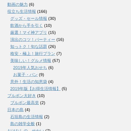
動画の魅力
(6)
役立ち生活情報
(166)
グッズ・セール情報
(30)
飲酒から手を引く
(10)
厳選！マイ神アプリ
(15)
演出のコツ！パーティー
(16)
知っトク！旬な話題
(26)
格安・極上！旅行プラン
(7)
美味しい！グルメ情報
(57)
2019年人気おせち
(6)
お菓子・パン
(9)
意外！生活の知恵袋
(4)
2019年版【お得生活情報】
(5)
ブルボン大好き
(10)
ブルボン最高党
(2)
日本の島
(4)
石垣島の生活情報
(2)
島の雑学全般
(1)
おはなしの せかい
(7)