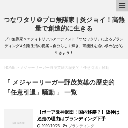
つなワタリ＠プロ無謀家 | 炎ジョイ！高熱
量で創造的に生きる
プロ無謀家＆エディトリアルアーティスト「つなワタリ」によるブラン
ディング＆創造生活の提案→自分らしく輝き、可能性を追い求めながら
生きよう！
HOME
>
メジャーリーガー野茂英雄の歴史的「任意引退」騒動
「 メジャーリーガー野茂英雄の歴史的
「任意引退」騒動 」 一覧
【ボーア阪神退団！国内移籍？】阪神は
迷走の理由はブランディング下手
2020/10/23
-
ブランディング