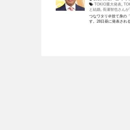
TOKIO重大発表
,
T
と結婚
,
長瀬智也さんがT
つなワタリ＠捨て身の「プ
す。28日昼に発表される