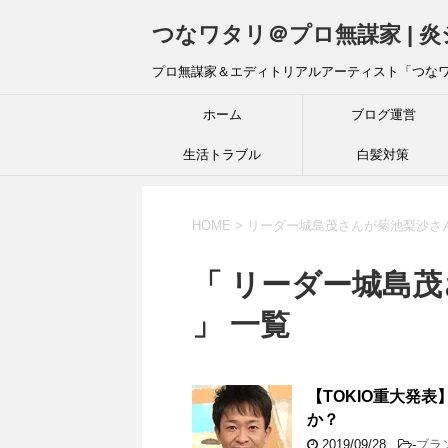
つなワタリ＠プロ無謀家 | 
プロ無謀家＆エディトリアルアーティスト「つな
ホーム
ブログ運営
生活トラブル
白髪対策
HOME
>
リーダー城島茂さんが菊池梨沙さ
「 リーダー城島
」 一覧
【TOKIO重大発
か？
2019/09/28
-
ブラ