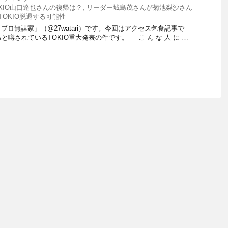
OKIO山口達也さんの復帰は？
,
リーダー城島茂さんが菊池梨沙さん
OKIO脱退する可能性
ロ無謀家」（@27watari）です。今回はアクセス乞食記事で
と噂されているTOKIO重大発表の件です。 こ ん な 人 に …