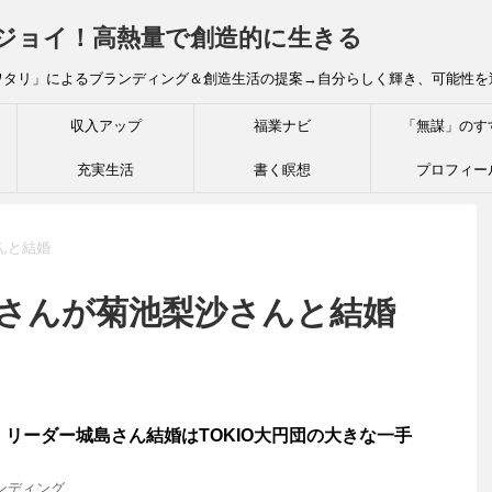
炎ジョイ！高熱量で創造的に生きる
ワタリ」によるブランディング＆創造生活の提案→自分らしく輝き、可能性を
収入アップ
福業ナビ
「無謀」のす
充実生活
書く瞑想
プロフィー
んと結婚
茂さんが菊池梨沙さんと結婚
表】リーダー城島さん結婚はTOKIO大円団の大きな一手
ンディング