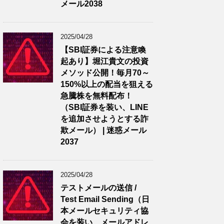
メール2038
2025/04/28
【SBI証券による注意喚
起あり】堀江貴文の投資
メソッド公開！毎月70～
150%以上の配当を狙える
急騰株を無料配布！
（SBI証券を装い、LINE
を追加させようとする詐
欺メール） | 迷惑メール
2037
2025/04/28
テストメールの送信 /
Test Email Sending（日
本メールセキュリティ協
会を装い、メールアドレ