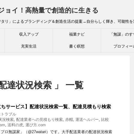
炎ジョイ！高熱量で創造的に生きる
ワタリ」によるブランディング＆創造生活の提案→自分らしく輝き、可能性を
収入アップ
福業ナビ
「無謀」のす
充実生活
書く瞑想
プロフィー
配達状況検索 」 一覧
ちサービス】配達状況検索一覧、配達見積もり検索
活トラブル
状況検索
,
配達業者への見積もり検索
,
赤帽
,
運送ヘルパー
,
比較
om
,
送料の虎
,
運び方.com
ロ無謀家」（@27watari）です。大手配送業者の配達状況検索