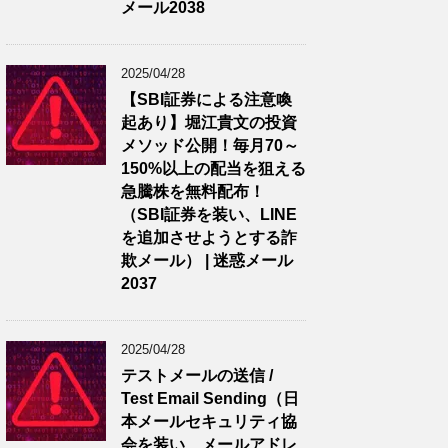
メール2038
2025/04/28
【SBI証券による注意喚
起あり】堀江貴文の投資
メソッド公開！毎月70～
150%以上の配当を狙える
急騰株を無料配布！
（SBI証券を装い、LINE
を追加させようとする詐
欺メール） | 迷惑メール
2037
2025/04/28
テストメールの送信 /
Test Email Sending（日
本メールセキュリティ協
会を装い、メールアドレ