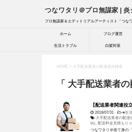
つなワタリ＠プロ無謀家 | 
プロ無謀家＆エディトリアルアーティスト「つな
ホーム
ブログ運営
生活トラブル
白髪対策
HOME
>
大手配送業者の配達状況検索
「 大手配送業者の
【配送業者関連役立
2019/07/31
-
■生
大手配送業者の配達
biz
,
配送料金見積もり.c
つなワタリ＠捨て身の「プ