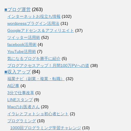
■ブログ運営
(263)
インターネットお役立ち情報
(102)
wordpressプラグイン活用法
(31)
Googleアドセンス＆アフィリエイト
(37)
ツイッター活用術
(52)
facebook活用術
(4)
YouTube活用術
(7)
気になるブログを勝手に紹介
(5)
ブログアクセスアップ！月間100万PVへの道
(38)
■収入アップ
(84)
福業ナビ（副業・複業・転職）
(32)
AI記事
(4)
3分で仕事改革
(1)
LINEスタンプ
(9)
Macのお医者さん
(20)
イラレとフォトショ初心者ヒント
(2)
プログラミング
(10)
1000回プログラミング学習チャレンジ
(10)