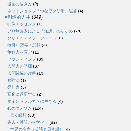
漫画の描き方
(2)
ネットショップ「つなワタリ堂」運営
(4)
■創造的人生
(349)
映像エッセンス
(1)
プロ無謀家による「無謀」のすすめ
(24)
クリエイティブ・ツイート
(8)
毎月10万字！記録
(4)
創造力を育む
(15)
ブランディング
(89)
人間力の発揮
(37)
人間関係の改善
(13)
勉強法
(1)
発信力
(3)
変化に適応する
(2)
マインドフルネスに生きる
(4)
心のつぶやき
(124)
書く瞑想
(68)
先人・仲間から学べ！
(82)
世界の名言（英語＆日本語）
(4)