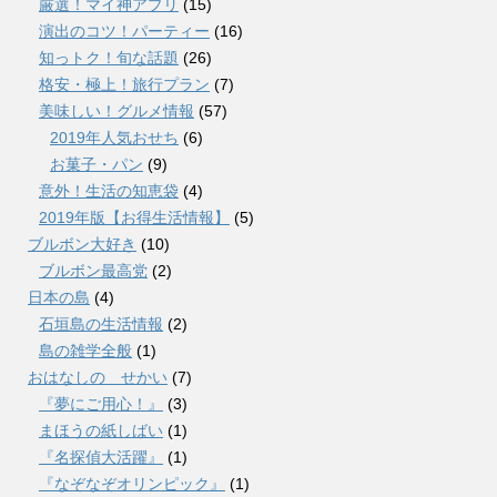
厳選！マイ神アプリ
(15)
演出のコツ！パーティー
(16)
知っトク！旬な話題
(26)
格安・極上！旅行プラン
(7)
美味しい！グルメ情報
(57)
2019年人気おせち
(6)
お菓子・パン
(9)
意外！生活の知恵袋
(4)
2019年版【お得生活情報】
(5)
ブルボン大好き
(10)
ブルボン最高党
(2)
日本の島
(4)
石垣島の生活情報
(2)
島の雑学全般
(1)
おはなしの せかい
(7)
『夢にご用心！』
(3)
まほうの紙しばい
(1)
『名探偵大活躍』
(1)
『なぞなぞオリンピック』
(1)