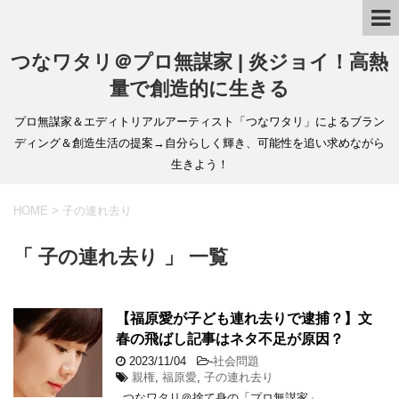
つなワタリ＠プロ無謀家 | 炎ジョイ！高熱
量で創造的に生きる
プロ無謀家＆エディトリアルアーティスト「つなワタリ」によるブラン
ディング＆創造生活の提案→自分らしく輝き、可能性を追い求めながら
生きよう！
HOME
>
子の連れ去り
「 子の連れ去り 」 一覧
【福原愛が子ども連れ去りで逮捕？】文
春の飛ばし記事はネタ不足が原因？
2023/11/04
-
社会問題
親権
,
福原愛
,
子の連れ去り
つなワタリ＠捨て身の「プロ無謀家」