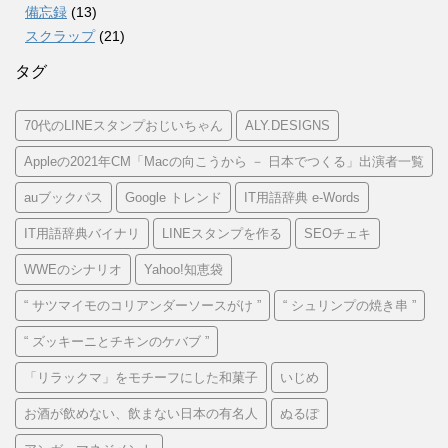
備忘録
(13)
スクラップ
(21)
タグ
70代のLINEスタンプおじいちゃん
ALY.DESIGNS
Appleの2021年CM「Macの向こうから － 日本でつくる」出演者一覧
auブックパス
Google トレンド
IT用語辞典 e-Words
IT用語辞典バイナリ
LINEスタンプを作る
SEOチェキ
WWEのシナリオ
Yahoo!知恵袋
“ サツマイモのコリアンダーソースがけ ”
“ シュリンプの焼き串 ”
“ ズッキーニとチキンのケバブ ”
「リラックマ」をモチーフにした和菓子
いじめ
お酒が飲めない、飲まない日本の有名人
ぬるぽ