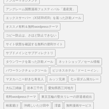
アンガーマネジメント
アングレーム国際漫画フェスティバル「遺産賞」
エックスサーバー（XSERVER）を装った詐欺メール
オススメ有料＆無料wordpressテーマ
コピー防止は、さほど防止できない
サイト状態を確認する無料の便利サイト
サブドメインとサブディレクトリ
タウンワークを装った詐欺メール
ネットショップ／セール情報
パワーランクチェックツール
ビジネスホテル「ドーミーイン」
マヌカハニー好きな有名人
ルッソ兄弟
七ヶ宿ダム湖カレー
大仏三姉妹
岩本三千代
愛知県西三河地方
有料wordpressテーマ
東京五輪の聖火リレーの辞退者続出
検索避け
沖縄しいたけ田中
澪森
無料漫画サービス