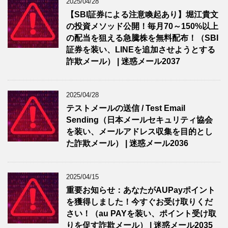
2025/04/28
【SBI証券による注意喚起あり】堀江貴文
の投資メソッド公開！毎月70～150%以上
の配当を狙える急騰株を無料配布！（SBI
証券を装い、LINEを追加させようとする
詐欺メール） | 迷惑メール2037
2025/04/28
テストメールの送信 / Test Email
Sending（日本メールセキュリティ協会
を装い、メールアドレス収集を目的とし
た詐欺メール） | 迷惑メール2036
2025/04/15
重要お知らせ：あなたがAUPayポイント
を獲得しました！今すぐお受け取りくだ
さい！（au PAYを装い、ポイント受け取
りを促す詐欺メール） | 迷惑メール2035