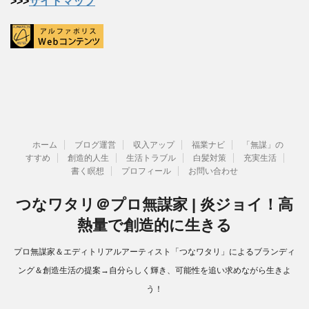
>>>
サイトマップ
ホーム
ブログ運営
収入アップ
福業ナビ
「無謀」の
すすめ
創造的人生
生活トラブル
白髪対策
充実生活
書く瞑想
プロフィール
お問い合わせ
つなワタリ＠プロ無謀家 | 炎ジョイ！高
熱量で創造的に生きる
プロ無謀家＆エディトリアルアーティスト「つなワタリ」によるブランディ
ング＆創造生活の提案→自分らしく輝き、可能性を追い求めながら生きよ
う！