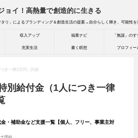
炎ジョイ！高熱量で創造的に生きる
ワタリ」によるブランディング＆創造生活の提案→自分らしく輝き、可能性を
収入アップ
福業ナビ
「無謀」のす
充実生活
書く瞑想
プロフィー
つき一律1万円）詳細
時特別給付金（1人につき一律
覧
成金・補助金など支援一覧【個人、フリー、事業主対
ロナ団結