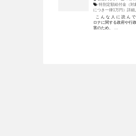
特別定額給付金（対象
につき一律1万円）詳細
こ ん な 人 に 読 ん
ロナに関する政府や行
害のため、 …