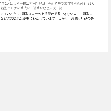
者1人につき一律10万円）詳細
,
子育て世帯臨時特別給付金（1人
,
新型コロナの助成金・補助金など支援一覧
 で も ら い た い 新型コロナの支援策が把握できない人……新型コ
政などの支援策は多岐にわたっています。しかし、縦割り行政の弊