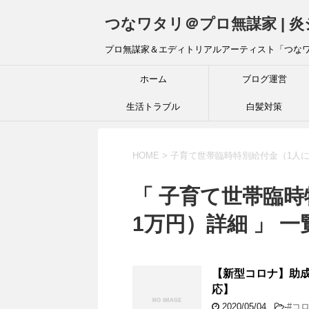
つなワタリ＠プロ無謀家 | 
プロ無謀家＆エディトリアルアーティスト「つな
ホーム
ブログ運営
生活トラブル
白髪対策
HOME
>
子育て世帯臨時特別給付金（1人に
「 子育て世帯臨
1万円）詳細 」 一
【新型コロナ】助
応】
2020/05/04
-
#コ