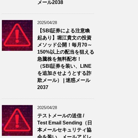
メール2038
2025/04/28
【SBI証券による注意喚
起あり】堀江貴文の投資
メソッド公開！毎月70～
150%以上の配当を狙える
急騰株を無料配布！
（SBI証券を装い、LINE
を追加させようとする詐
欺メール） | 迷惑メール
2037
2025/04/28
テストメールの送信 /
Test Email Sending（日
本メールセキュリティ協
会を装い、メールアドレ