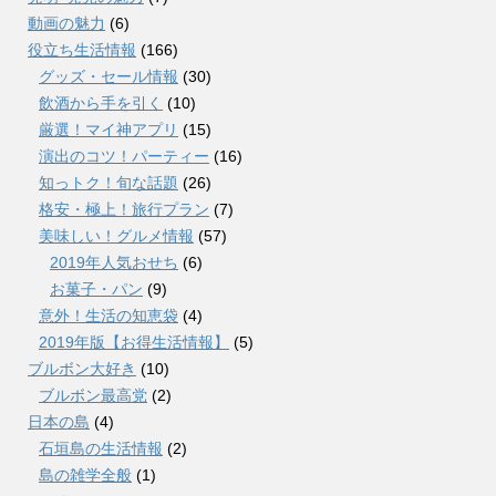
動画の魅力
(6)
役立ち生活情報
(166)
グッズ・セール情報
(30)
飲酒から手を引く
(10)
厳選！マイ神アプリ
(15)
演出のコツ！パーティー
(16)
知っトク！旬な話題
(26)
格安・極上！旅行プラン
(7)
美味しい！グルメ情報
(57)
2019年人気おせち
(6)
お菓子・パン
(9)
意外！生活の知恵袋
(4)
2019年版【お得生活情報】
(5)
ブルボン大好き
(10)
ブルボン最高党
(2)
日本の島
(4)
石垣島の生活情報
(2)
島の雑学全般
(1)