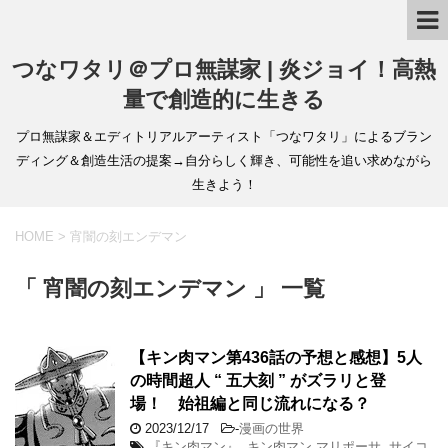
つなワタリ＠プロ無謀家 | 炎ジョイ！高熱
量で創造的に生きる
プロ無謀家＆エディトリアルアーティスト「つなワタリ」によるブラン
ディング＆創造生活の提案→自分らしく輝き、可能性を追い求めながら
生きよう！
HOME
>
宵闇の刻エンデマン
「 宵闇の刻エンデマン 」 一覧
【キン肉マン第436話の予想と感想】5人
の時間超人 “ 五大刻 ” がズラリと登
場！ 始祖編と同じ流れになる？
2023/12/17
-
漫画の世界
『キン肉マン』
,
キン肉マン マリポーサ
,
サイコ