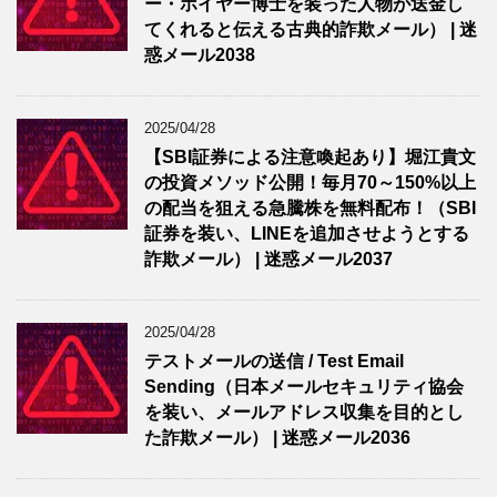
ー・ホイヤー博士を装った人物が送金し
てくれると伝える古典的詐欺メール） | 迷
惑メール2038
2025/04/28
【SBI証券による注意喚起あり】堀江貴文
の投資メソッド公開！毎月70～150%以上
の配当を狙える急騰株を無料配布！（SBI
証券を装い、LINEを追加させようとする
詐欺メール） | 迷惑メール2037
2025/04/28
テストメールの送信 / Test Email
Sending（日本メールセキュリティ協会
を装い、メールアドレス収集を目的とし
た詐欺メール） | 迷惑メール2036