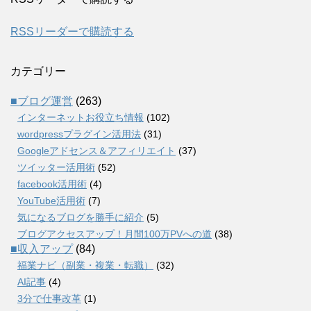
RSSリーダーで購読する
カテゴリー
■ブログ運営
(263)
インターネットお役立ち情報
(102)
wordpressプラグイン活用法
(31)
Googleアドセンス＆アフィリエイト
(37)
ツイッター活用術
(52)
facebook活用術
(4)
YouTube活用術
(7)
気になるブログを勝手に紹介
(5)
ブログアクセスアップ！月間100万PVへの道
(38)
■収入アップ
(84)
福業ナビ（副業・複業・転職）
(32)
AI記事
(4)
3分で仕事改革
(1)