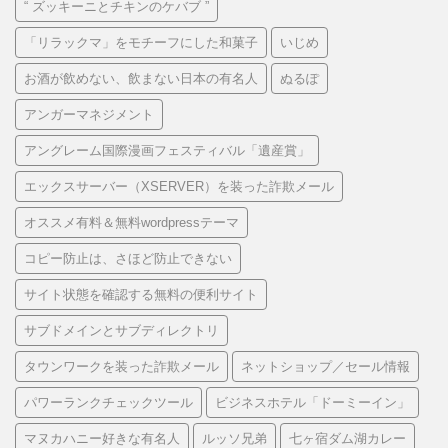
“ ズッキーニとチキンのケバブ ”
「リラックマ」をモチーフにした和菓子
いじめ
お酒が飲めない、飲まない日本の有名人
ぬるぽ
アンガーマネジメント
アングレーム国際漫画フェスティバル「遺産賞」
エックスサーバー（XSERVER）を装った詐欺メール
オススメ有料＆無料wordpressテーマ
コピー防止は、さほど防止できない
サイト状態を確認する無料の便利サイト
サブドメインとサブディレクトリ
タウンワークを装った詐欺メール
ネットショップ／セール情報
パワーランクチェックツール
ビジネスホテル「ドーミーイン」
マヌカハニー好きな有名人
ルッソ兄弟
七ヶ宿ダム湖カレー