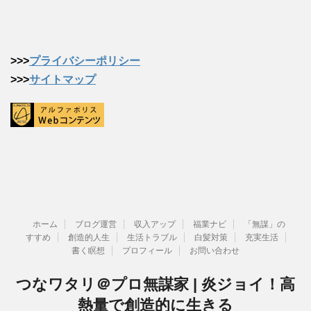
>>>
プライバシーポリシー
>>>
サイトマップ
ホーム
ブログ運営
収入アップ
福業ナビ
「無謀」の
すすめ
創造的人生
生活トラブル
白髪対策
充実生活
書く瞑想
プロフィール
お問い合わせ
つなワタリ＠プロ無謀家 | 炎ジョイ！高
熱量で創造的に生きる