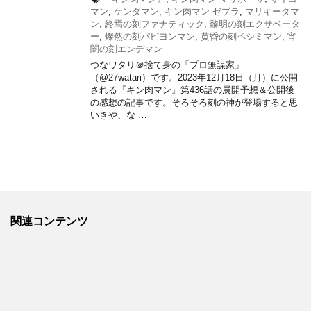
マン
,
ケンダマン
,
キン肉マン ゼブラ
,
マリキータマ
ン
,
終焉の刻ファナティック
,
黎明の刻エクサベータ
ー
,
燦然の刻パピヨンマン
,
黄昏の刻ペシミマン
,
宵
闇の刻エンデマン
つなワタリ＠捨て身の「プロ無謀家」
（@27watari）です。2023年12月18日（月）に公開
される『キン肉マン』第436話の展開予想＆公開後
の感想の記事です。そろそろ刻の神が登場すると思
いきや、な …
関連コンテンツ