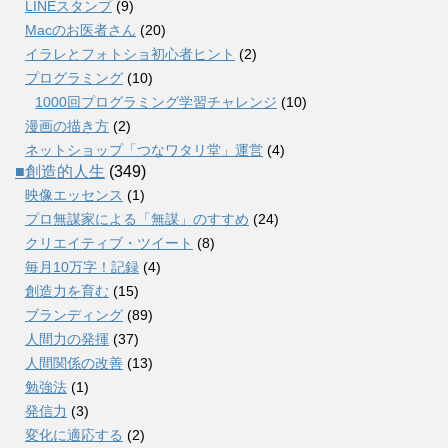
LINEスタンプ
(9)
Macのお医者さん
(20)
イラレとフォトショ初心者ヒント
(2)
プログラミング
(10)
1000回プログラミング学習チャレンジ
(10)
漫画の描き方
(2)
ネットショップ「つなワタリ堂」運営
(4)
■創造的人生
(349)
映像エッセンス
(1)
プロ無謀家による「無謀」のすすめ
(24)
クリエイティブ・ツイート
(8)
毎月10万字！記録
(4)
創造力を育む
(15)
ブランディング
(89)
人間力の発揮
(37)
人間関係の改善
(13)
勉強法
(1)
発信力
(3)
変化に適応する
(2)