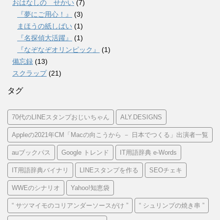
おはなしの せかい
(7)
『夢にご用心！』
(3)
まほうの紙しばい
(1)
『名探偵大活躍』
(1)
『なぞなぞオリンピック』
(1)
備忘録
(13)
スクラップ
(21)
タグ
70代のLINEスタンプおじいちゃん
ALY.DESIGNS
Appleの2021年CM「Macの向こうから － 日本でつくる」出演者一覧
auブックパス
Google トレンド
IT用語辞典 e-Words
IT用語辞典バイナリ
LINEスタンプを作る
SEOチェキ
WWEのシナリオ
Yahoo!知恵袋
“ サツマイモのコリアンダーソースがけ ”
“ シュリンプの焼き串 ”