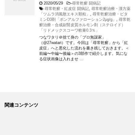
2020/05/29
-
尋常乾癬 闘病記
尋常乾癬・紅皮症 闘病記
,
尋常乾癬治療・漢方薬
「ツムラ消風散エキス顆粒」
,
尋常乾癬治療・ビタ
ミンD3剤「ボンアルファローション2μg/g」
,
尋常乾
癬治療・合成副腎皮質ホルモン剤（ステロイド）
「リドメックスコーワ軟膏0.3％」
つなワタリ＠捨て身の「プロ無謀家」
（@27watari）です。今回は「尋常乾癬」から「紅
皮症」へと悪化した流れを書き残しておきます。＜
前編〜中編〜後編＞の3部作で紹介します。気にな
る症状画像は入れませ …
関連コンテンツ