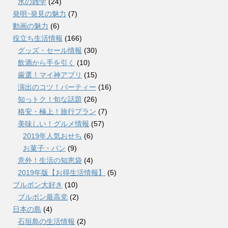
水の雑学
(24)
発明･発見の魅力
(7)
動画の魅力
(6)
役立ち生活情報
(166)
グッズ・セール情報
(30)
飲酒から手を引く
(10)
厳選！マイ神アプリ
(15)
演出のコツ！パーティー
(16)
知っトク！旬な話題
(26)
格安・極上！旅行プラン
(7)
美味しい！グルメ情報
(57)
2019年人気おせち
(6)
お菓子・パン
(9)
意外！生活の知恵袋
(4)
2019年版【お得生活情報】
(5)
ブルボン大好き
(10)
ブルボン最高党
(2)
日本の島
(4)
石垣島の生活情報
(2)