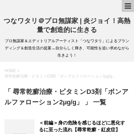
つなワタリ＠プロ無謀家 | 炎ジョイ！高熱
量で創造的に生きる
プロ無謀家＆エディトリアルアーティスト「つなワタリ」によるブラン
ディング＆創造生活の提案→自分らしく輝き、可能性を追い求めながら
生きよう！
HOME
>
尋常乾癬治療・ビタミンD3剤「ボンアルファローション2μg/g」
「 尋常乾癬治療・ビタミンD3剤「ボンア
ルファローション2μg/g」 」 一覧
＜前編＞身の危険を感じるほどに悪化す
るに至った流れ【尋常乾癬・紅皮症】