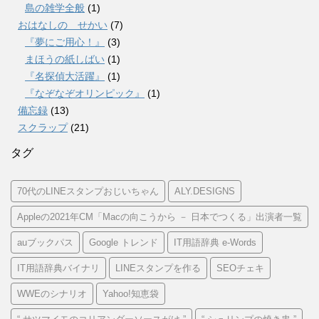
島の雑学全般
(1)
おはなしの せかい
(7)
『夢にご用心！』
(3)
まほうの紙しばい
(1)
『名探偵大活躍』
(1)
『なぞなぞオリンピック』
(1)
備忘録
(13)
スクラップ
(21)
タグ
70代のLINEスタンプおじいちゃん
ALY.DESIGNS
Appleの2021年CM「Macの向こうから － 日本でつくる」出演者一覧
auブックパス
Google トレンド
IT用語辞典 e-Words
IT用語辞典バイナリ
LINEスタンプを作る
SEOチェキ
WWEのシナリオ
Yahoo!知恵袋