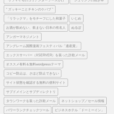
“ サツマイモのコリアンダーソースがけ ”
“ シュリンプの焼き串 ”
“ ズッキーニとチキンのケバブ ”
「リラックマ」をモチーフにした和菓子
いじめ
お酒が飲めない、飲まない日本の有名人
ぬるぽ
アンガーマネジメント
アングレーム国際漫画フェスティバル「遺産賞」
エックスサーバー（XSERVER）を装った詐欺メール
オススメ有料＆無料wordpressテーマ
コピー防止は、さほど防止できない
サイト状態を確認する無料の便利サイト
サブドメインとサブディレクトリ
タウンワークを装った詐欺メール
ネットショップ／セール情報
パワーランクチェックツール
ビジネスホテル「ドーミーイン」