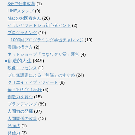
3分で仕事改革
(1)
LINEスタンプ
(9)
Macのお医者さん
(20)
イラレとフォトショ初心者ヒント
(2)
プログラミング
(10)
1000回プログラミング学習チャレンジ
(10)
漫画の描き方
(2)
ネットショップ「つなワタリ堂」運営
(4)
■創造的人生
(349)
映像エッセンス
(1)
プロ無謀家による「無謀」のすすめ
(24)
クリエイティブ・ツイート
(8)
毎月10万字！記録
(4)
創造力を育む
(15)
ブランディング
(89)
人間力の発揮
(37)
人間関係の改善
(13)
勉強法
(1)
発信力
(3)