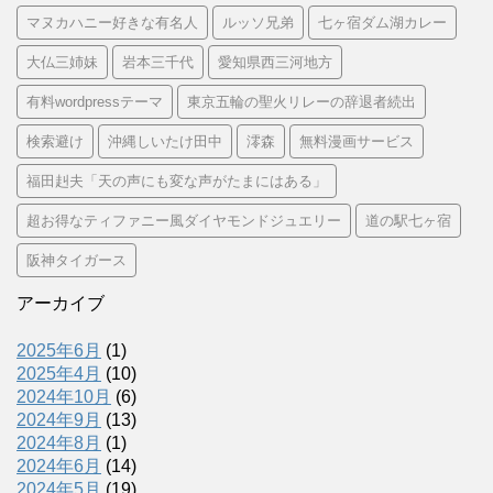
マヌカハニー好きな有名人
ルッソ兄弟
七ヶ宿ダム湖カレー
大仏三姉妹
岩本三千代
愛知県西三河地方
有料wordpressテーマ
東京五輪の聖火リレーの辞退者続出
検索避け
沖縄しいたけ田中
澪森
無料漫画サービス
福田赳夫「天の声にも変な声がたまにはある」
超お得なティファニー風ダイヤモンドジュエリー
道の駅七ヶ宿
阪神タイガース
アーカイブ
2025年6月
(1)
2025年4月
(10)
2024年10月
(6)
2024年9月
(13)
2024年8月
(1)
2024年6月
(14)
2024年5月
(19)