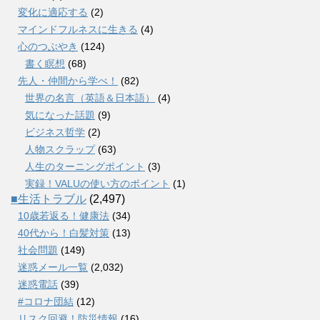
変化に適応する
(2)
マインドフルネスに生きる
(4)
心のつぶやき
(124)
書く瞑想
(68)
先人・仲間から学べ！
(82)
世界の名言（英語＆日本語）
(4)
気になった話題
(9)
ビジネス哲学
(2)
人物スクラップ
(63)
人生のターニングポイント
(3)
実録！VALUの使い方のポイント
(1)
■生活トラブル
(2,497)
10歳若返る！健康法
(34)
40代から！白髪対策
(13)
社会問題
(149)
迷惑メール一覧
(2,032)
迷惑電話
(39)
#コロナ団結
(12)
リスク回避！防災情報
(16)