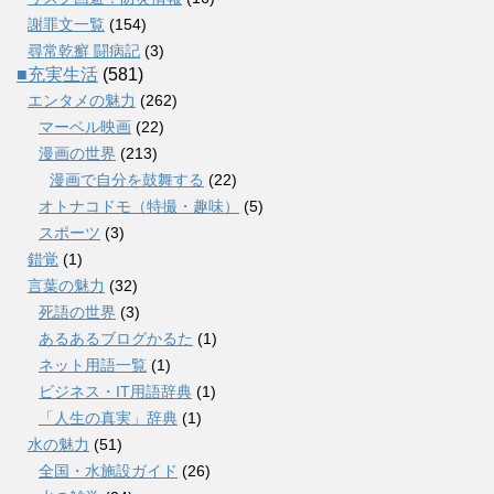
謝罪文一覧
(154)
尋常乾癬 闘病記
(3)
■充実生活
(581)
エンタメの魅力
(262)
マーベル映画
(22)
漫画の世界
(213)
漫画で自分を鼓舞する
(22)
オトナコドモ（特撮・趣味）
(5)
スポーツ
(3)
錯覚
(1)
言葉の魅力
(32)
死語の世界
(3)
あるあるブログかるた
(1)
ネット用語一覧
(1)
ビジネス・IT用語辞典
(1)
「人生の真実」辞典
(1)
水の魅力
(51)
全国・水施設ガイド
(26)