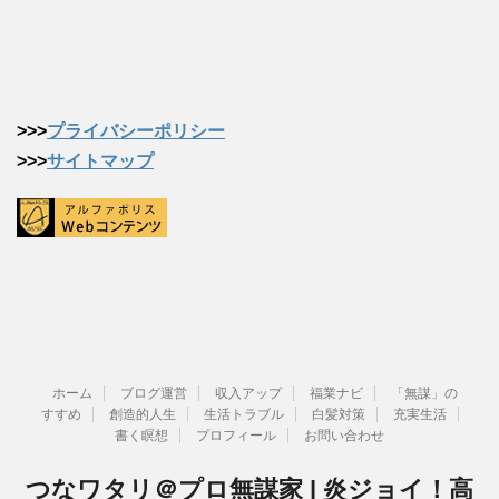
>>>
プライバシーポリシー
>>>
サイトマップ
ホーム
ブログ運営
収入アップ
福業ナビ
「無謀」の
すすめ
創造的人生
生活トラブル
白髪対策
充実生活
書く瞑想
プロフィール
お問い合わせ
つなワタリ＠プロ無謀家 | 炎ジョイ！高