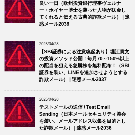
良い一日（欧州投資銀行理事ヴェルナ
ー・ホイヤー博士を装った人物が送金し
てくれると伝える古典的詐欺メール） | 迷
惑メール2038
2025/04/28
【SBI証券による注意喚起あり】堀江貴文
の投資メソッド公開！毎月70～150%以上
の配当を狙える急騰株を無料配布！（SBI
証券を装い、LINEを追加させようとする
詐欺メール） | 迷惑メール2037
2025/04/28
テストメールの送信 / Test Email
Sending（日本メールセキュリティ協会
を装い、メールアドレス収集を目的とし
た詐欺メール） | 迷惑メール2036