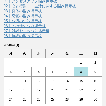
01｜アクセスアップ悩み掲示板
02｜心と行動……生活に関する悩み掲示板
03｜身体の悩み掲示板
04｜恋愛の悩み掲示板
05｜お酒の失敗掲示板
06｜その他の悩み掲示板
07｜雑談おしゃべり掲示板
08｜無謀の悩み掲示板
2026年8月
月
火
水
木
金
土
日
1
2
3
4
5
6
7
8
9
10
11
12
13
14
15
16
17
18
19
20
21
22
23
24
25
26
27
28
29
30