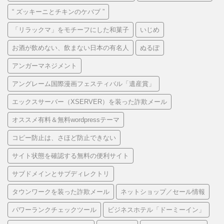
“ ズッキーニとチキンのケバブ ”
「リラックマ」をモチーフにした和菓子
いじめ
お酒が飲めない、飲まない日本の有名人
ぬるぽ
アンガーマネジメント
アングレーム国際漫画フェスティバル「遺産賞」
エックスサーバー（XSERVER）を装った詐欺メール
オススメ有料＆無料wordpressテーマ
コピー防止は、さほど防止できない
サイト状態を確認する無料の便利サイト
サブドメインとサブディレクトリ
タウンワークを装った詐欺メール
ネットショップ／セール情報
パワーランクチェックツール
ビジネスホテル「ドーミーイン」