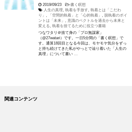
2019/09/23
-
書く瞑想
人生の真理
,
執着を手放す
,
執着とは「こだわ
り」
,
「空間的執着」と「心的執着」
,
脱執着のポイ
ントは「未来」
,
意識のベクトルを過去から未来と
変える
,
執着を捨てるために役立つ書籍
つなワタリ＠捨て身の「プロ無謀家」
（@27watari）です。一日5分間の「書く瞑想」で
す。通算18回目となる今回は、モヤモヤ気分をずっ
と持ち続けてきた私がやっとで辿り着いた「人生の
真理」について書い …
関連コンテンツ