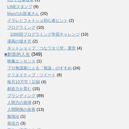
LINEスタンプ
(9)
Macのお医者さん
(20)
イラレとフォトショ初心者ヒント
(2)
プログラミング
(10)
1000回プログラミング学習チャレンジ
(10)
漫画の描き方
(2)
ネットショップ「つなワタリ堂」運営
(4)
■創造的人生
(349)
映像エッセンス
(1)
プロ無謀家による「無謀」のすすめ
(24)
クリエイティブ・ツイート
(8)
毎月10万字！記録
(4)
創造力を育む
(15)
ブランディング
(89)
人間力の発揮
(37)
人間関係の改善
(13)
勉強法
(1)
発信力
(3)