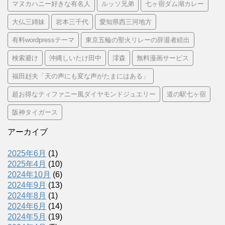
マヌカハニー好きな有名人
ルッソ兄弟
七ヶ宿ダム湖カレー
大仏三姉妹
岩本三千代
愛知県西三河地方
有料wordpressテーマ
東京五輪の聖火リレーの辞退者続出
検索避け
沖縄しいたけ田中
澪森
無料漫画サービス
福田赳夫「天の声にも変な声がたまにはある」
超お得なティファニー風ダイヤモンドジュエリー
道の駅七ヶ宿
阪神タイガース
アーカイブ
2025年6月
(1)
2025年4月
(10)
2024年10月
(6)
2024年9月
(13)
2024年8月
(1)
2024年6月
(14)
2024年5月
(19)