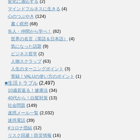
変化に適応する
(2)
マインドフルネスに生きる
(4)
心のつぶやき
(124)
書く瞑想
(68)
先人・仲間から学べ！
(82)
世界の名言（英語＆日本語）
(4)
気になった話題
(9)
ビジネス哲学
(2)
人物スクラップ
(63)
人生のターニングポイント
(3)
実録！VALUの使い方のポイント
(1)
■生活トラブル
(2,497)
10歳若返る！健康法
(34)
40代から！白髪対策
(13)
社会問題
(149)
迷惑メール一覧
(2,032)
迷惑電話
(39)
#コロナ団結
(12)
リスク回避！防災情報
(16)