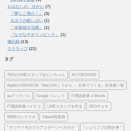
おはなしの せかい
(7)
『夢にご用心！』
(3)
まほうの紙しばい
(1)
『名探偵大活躍』
(1)
『なぞなぞオリンピック』
(1)
備忘録
(13)
スクラップ
(21)
タグ
70代のLINEスタンプおじいちゃん
ALY.DESIGNS
Appleの2021年CM「Macの向こうから － 日本でつくる」出演者一覧
auブックパス
Google トレンド
IT用語辞典 e-Words
IT用語辞典バイナリ
LINEスタンプを作る
SEOチェキ
WWEのシナリオ
Yahoo!知恵袋
“ サツマイモのコリアンダーソースがけ ”
“ シュリンプの焼き串 ”