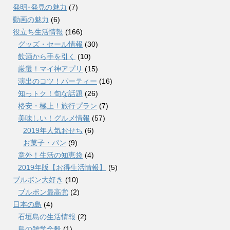
発明･発見の魅力
(7)
動画の魅力
(6)
役立ち生活情報
(166)
グッズ・セール情報
(30)
飲酒から手を引く
(10)
厳選！マイ神アプリ
(15)
演出のコツ！パーティー
(16)
知っトク！旬な話題
(26)
格安・極上！旅行プラン
(7)
美味しい！グルメ情報
(57)
2019年人気おせち
(6)
お菓子・パン
(9)
意外！生活の知恵袋
(4)
2019年版【お得生活情報】
(5)
ブルボン大好き
(10)
ブルボン最高党
(2)
日本の島
(4)
石垣島の生活情報
(2)
島の雑学全般
(1)