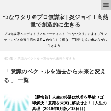
つなワタリ＠プロ無謀家 | 炎ジョイ！高熱
量で創造的に生きる
プロ無謀家＆エディトリアルアーティスト「つなワタリ」によるブラン
ディング＆創造生活の提案→自分らしく輝き、可能性を追い求めながら
生きよう！
HOME
>
意識のベクトルを過去から未来と変える
「 意識のベクトルを過去から未来と変え
る 」 一覧
【脱執着】人生の停滞は執着を手放せば
即解決！意識を未来に解放せよ！ | 人生の
真理（2019年9月版／18日目）