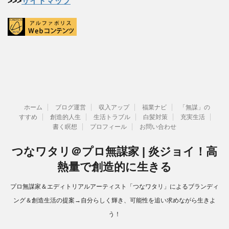
>>>
サイトマップ
ホーム
ブログ運営
収入アップ
福業ナビ
「無謀」の
すすめ
創造的人生
生活トラブル
白髪対策
充実生活
書く瞑想
プロフィール
お問い合わせ
つなワタリ＠プロ無謀家 | 炎ジョイ！高
熱量で創造的に生きる
プロ無謀家＆エディトリアルアーティスト「つなワタリ」によるブランディ
ング＆創造生活の提案→自分らしく輝き、可能性を追い求めながら生きよ
う！