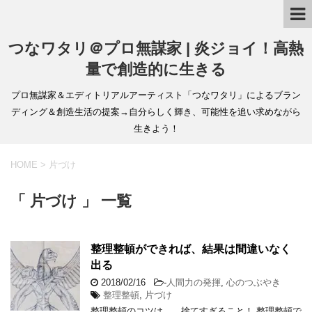
つなワタリ＠プロ無謀家 | 炎ジョイ！高熱
量で創造的に生きる
プロ無謀家＆エディトリアルアーティスト「つなワタリ」によるブラン
ディング＆創造生活の提案→自分らしく輝き、可能性を追い求めながら
生きよう！
HOME
>
片づけ
「 片づけ 」 一覧
整理整頓ができれば、結果は間違いなく
出る
2018/02/16
-
人間力の発揮
,
心のつぶやき
整理整頓
,
片づけ
整理整頓のコツは……捨てすぎること！ 整理整頓で