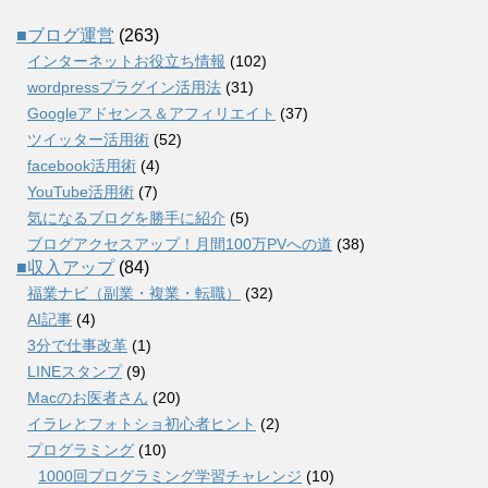
■ブログ運営
(263)
インターネットお役立ち情報
(102)
wordpressプラグイン活用法
(31)
Googleアドセンス＆アフィリエイト
(37)
ツイッター活用術
(52)
facebook活用術
(4)
YouTube活用術
(7)
気になるブログを勝手に紹介
(5)
ブログアクセスアップ！月間100万PVへの道
(38)
■収入アップ
(84)
福業ナビ（副業・複業・転職）
(32)
AI記事
(4)
3分で仕事改革
(1)
LINEスタンプ
(9)
Macのお医者さん
(20)
イラレとフォトショ初心者ヒント
(2)
プログラミング
(10)
1000回プログラミング学習チャレンジ
(10)