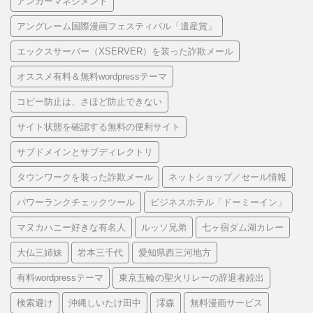
アンガーマネジメント
アングレーム国際漫画フェスティバル「遺産賞」
エックスサーバー（XSERVER）を装った詐欺メール
オススメ有料＆無料wordpressテーマ
コピー防止は、さほど防止できない
サイト状態を確認する無料の便利サイト
サブドメインとサブディレクトリ
タウンワークを装った詐欺メール
ネットショップ／セール情報
パワーランクチェックツール
ビジネスホテル「ドーミーイン」
マヌカハニー好きな有名人
ルッソ兄弟
七ヶ宿ダム湖カレー
大仏三姉妹
岩本三千代
愛知県西三河地方
有料wordpressテーマ
東京五輪の聖火リレーの辞退者続出
検索避け
沖縄しいたけ田中
澪森
無料漫画サービス