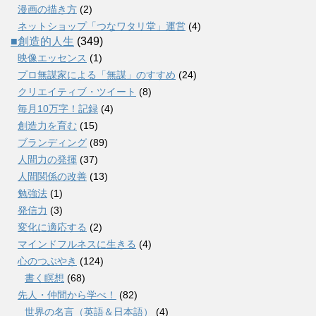
漫画の描き方
(2)
ネットショップ「つなワタリ堂」運営
(4)
■創造的人生
(349)
映像エッセンス
(1)
プロ無謀家による「無謀」のすすめ
(24)
クリエイティブ・ツイート
(8)
毎月10万字！記録
(4)
創造力を育む
(15)
ブランディング
(89)
人間力の発揮
(37)
人間関係の改善
(13)
勉強法
(1)
発信力
(3)
変化に適応する
(2)
マインドフルネスに生きる
(4)
心のつぶやき
(124)
書く瞑想
(68)
先人・仲間から学べ！
(82)
世界の名言（英語＆日本語）
(4)