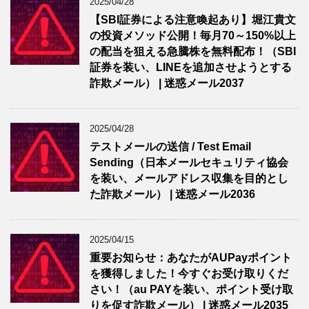
2025/04/28
【SBI証券による注意喚起あり】堀江貴文
の投資メソッド公開！毎月70～150%以上
の配当を狙える急騰株を無料配布！（SBI
証券を装い、LINEを追加させようとする
詐欺メール） | 迷惑メール2037
2025/04/28
テストメールの送信 / Test Email
Sending（日本メールセキュリティ協会
を装い、メールアドレス収集を目的とし
た詐欺メール） | 迷惑メール2036
2025/04/15
重要お知らせ：あなたがAUPayポイント
を獲得しました！今すぐお受け取りくだ
さい！（au PAYを装い、ポイント受け取
りを促す詐欺メール） | 迷惑メール2035