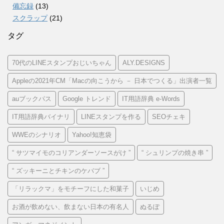
備忘録
(13)
スクラップ
(21)
タグ
70代のLINEスタンプおじいちゃん
ALY.DESIGNS
Appleの2021年CM「Macの向こうから － 日本でつくる」出演者一覧
auブックパス
Google トレンド
IT用語辞典 e-Words
IT用語辞典バイナリ
LINEスタンプを作る
SEOチェキ
WWEのシナリオ
Yahoo!知恵袋
“ サツマイモのコリアンダーソースがけ ”
“ シュリンプの焼き串 ”
“ ズッキーニとチキンのケバブ ”
「リラックマ」をモチーフにした和菓子
いじめ
お酒が飲めない、飲まない日本の有名人
ぬるぽ