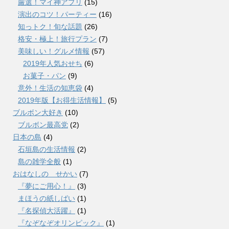
厳選！マイ神アプリ
(15)
演出のコツ！パーティー
(16)
知っトク！旬な話題
(26)
格安・極上！旅行プラン
(7)
美味しい！グルメ情報
(57)
2019年人気おせち
(6)
お菓子・パン
(9)
意外！生活の知恵袋
(4)
2019年版【お得生活情報】
(5)
ブルボン大好き
(10)
ブルボン最高党
(2)
日本の島
(4)
石垣島の生活情報
(2)
島の雑学全般
(1)
おはなしの せかい
(7)
『夢にご用心！』
(3)
まほうの紙しばい
(1)
『名探偵大活躍』
(1)
『なぞなぞオリンピック』
(1)