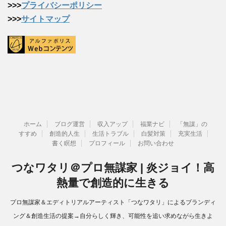
>>>
プライバシーポリシー
>>>
サイトマップ
ホーム
ブログ運営
収入アップ
福業ナビ
「無謀」の
すすめ
創造的人生
生活トラブル
白髪対策
充実生活
書く瞑想
プロフィール
お問い合わせ
つなワタリ＠プロ無謀家 | 炎ジョイ！高
熱量で創造的に生きる
プロ無謀家＆エディトリアルアーティスト「つなワタリ」によるブランディ
ング＆創造生活の提案→自分らしく輝き、可能性を追い求めながら生きよ