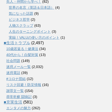
先人・仲間から学べ！
(82)
世界の名言（英語＆日本語）
(4)
気になった話題
(9)
ビジネス哲学
(2)
人物スクラップ
(63)
人生のターニングポイント
(3)
実録！VALUの使い方のポイント
(1)
■生活トラブル
(2,497)
10歳若返る！健康法
(34)
40代から！白髪対策
(13)
社会問題
(149)
迷惑メール一覧
(2,032)
迷惑電話
(39)
#コロナ団結
(12)
リスク回避！防災情報
(16)
謝罪文一覧
(154)
尋常乾癬 闘病記
(3)
■充実生活
(581)
エンタメの魅力
(262)