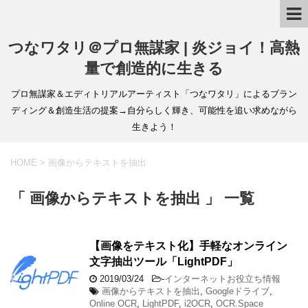
つなワタリ＠プロ無謀家 | 炎ジョイ！高熱
量で創造的に生きる
プロ無謀家＆エディトリアルアーティスト「つなワタリ」によるブラン
ディング＆創造生活の提案→自分らしく輝き、可能性を追い求めながら
生きよう！
HOME
>
画像からテキストを抽出
「 画像からテキストを抽出 」 一覧
【画像をテキスト化】手軽なオンライン
文字抽出ツール「LightPDF」
2019/03/24
-
インターネットお役立ち情報
画像からテキストを抽出
,
Googleドライブ
,
Online OCR
,
LightPDF
,
i2OCR
,
OCR.Space