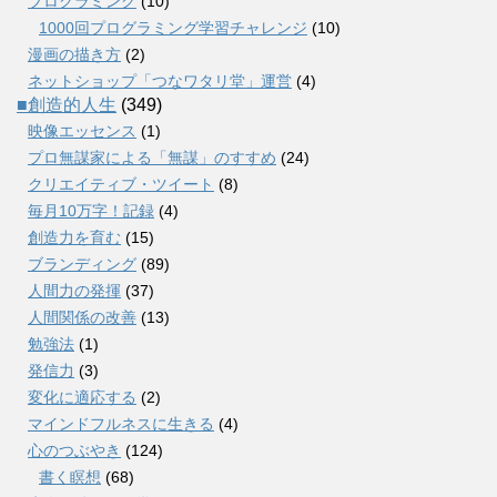
プログラミング
(10)
1000回プログラミング学習チャレンジ
(10)
漫画の描き方
(2)
ネットショップ「つなワタリ堂」運営
(4)
■創造的人生
(349)
映像エッセンス
(1)
プロ無謀家による「無謀」のすすめ
(24)
クリエイティブ・ツイート
(8)
毎月10万字！記録
(4)
創造力を育む
(15)
ブランディング
(89)
人間力の発揮
(37)
人間関係の改善
(13)
勉強法
(1)
発信力
(3)
変化に適応する
(2)
マインドフルネスに生きる
(4)
心のつぶやき
(124)
書く瞑想
(68)