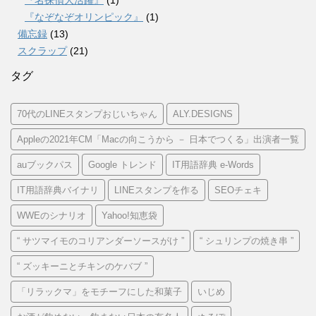
『なぞなぞオリンピック』
(1)
備忘録
(13)
スクラップ
(21)
タグ
70代のLINEスタンプおじいちゃん
ALY.DESIGNS
Appleの2021年CM「Macの向こうから － 日本でつくる」出演者一覧
auブックパス
Google トレンド
IT用語辞典 e-Words
IT用語辞典バイナリ
LINEスタンプを作る
SEOチェキ
WWEのシナリオ
Yahoo!知恵袋
“ サツマイモのコリアンダーソースがけ ”
“ シュリンプの焼き串 ”
“ ズッキーニとチキンのケバブ ”
「リラックマ」をモチーフにした和菓子
いじめ