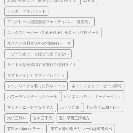
お酒が飲めない、飲まない日本の有名人
ぬるぽ
アンガーマネジメント
アングレーム国際漫画フェスティバル「遺産賞」
エックスサーバー（XSERVER）を装った詐欺メール
オススメ有料＆無料wordpressテーマ
コピー防止は、さほど防止できない
サイト状態を確認する無料の便利サイト
サブドメインとサブディレクトリ
タウンワークを装った詐欺メール
ネットショップ／セール情報
パワーランクチェックツール
ビジネスホテル「ドーミーイン」
マヌカハニー好きな有名人
ルッソ兄弟
七ヶ宿ダム湖カレー
大仏三姉妹
岩本三千代
愛知県西三河地方
有料wordpressテーマ
東京五輪の聖火リレーの辞退者続出