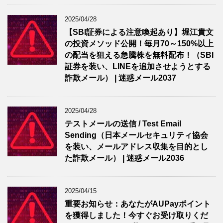
2025/04/28
【SBI証券による注意喚起あり】堀江貴文
の投資メソッド公開！毎月70～150%以上
の配当を狙える急騰株を無料配布！（SBI
証券を装い、LINEを追加させようとする
詐欺メール） | 迷惑メール2037
2025/04/28
テストメールの送信 / Test Email
Sending（日本メールセキュリティ協会
を装い、メールアドレス収集を目的とし
た詐欺メール） | 迷惑メール2036
2025/04/15
重要お知らせ：あなたがAUPayポイント
を獲得しました！今すぐお受け取りくだ