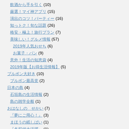
飲酒から手を引く
(10)
厳選！マイ神アプリ
(15)
演出のコツ！パーティー
(16)
知っトク！旬な話題
(26)
格安・極上！旅行プラン
(7)
美味しい！グルメ情報
(57)
2019年人気おせち
(6)
お菓子・パン
(9)
意外！生活の知恵袋
(4)
2019年版【お得生活情報】
(5)
ブルボン大好き
(10)
ブルボン最高党
(2)
日本の島
(4)
石垣島の生活情報
(2)
島の雑学全般
(1)
おはなしの せかい
(7)
『夢にご用心！』
(3)
まほうの紙しばい
(1)
『名探偵大活躍』
(1)