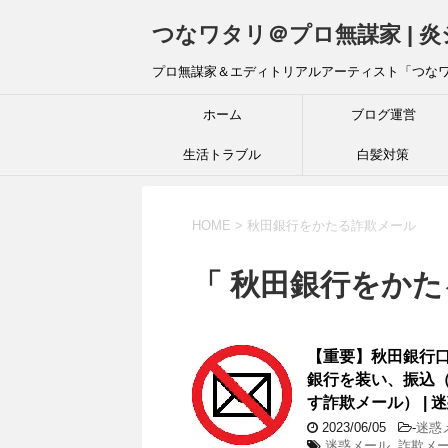
つなワタリ＠プロ無謀家 | 
プロ無謀家＆エディトリアルアーティスト「つな
ホーム
ブログ運営
生活トラブル
白髪対策
HOME
>
秋田銀行をかたる詐欺メール
「 秋田銀行をかた
【重要】秋田銀行
銀行を装い、振込
す詐欺メール） | 迷
2023/06/05
-
迷惑
迷惑メール
,
詐欺メー