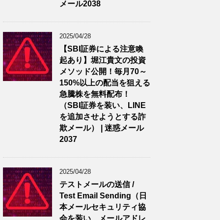
メール2038
2025/04/28
【SBI証券による注意喚
起あり】堀江貴文の投資
メソッド公開！毎月70～
150%以上の配当を狙える
急騰株を無料配布！
（SBI証券を装い、LINE
を追加させようとする詐
欺メール） | 迷惑メール
2037
2025/04/28
テストメールの送信 /
Test Email Sending（日
本メールセキュリティ協
会を装い、メールアドレ