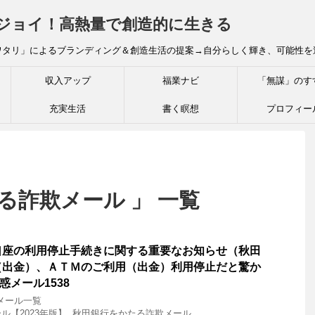
炎ジョイ！高熱量で創造的に生きる
ワタリ」によるブランディング＆創造生活の提案→自分らしく輝き、可能性を
収入アップ
福業ナビ
「無謀」のす
充実生活
書く瞑想
プロフィー
る詐欺メール 」 一覧
口座の利用停止手続きに関する重要なお知らせ（秋田
（出金）、ＡＴＭのご利用（出金）利用停止だと驚か
惑メール1538
メール一覧
ル【2023年版】
,
秋田銀行をかたる詐欺メール