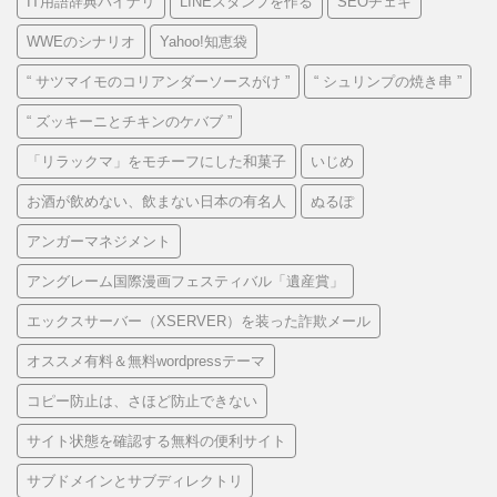
IT用語辞典バイナリ
LINEスタンプを作る
SEOチェキ
WWEのシナリオ
Yahoo!知恵袋
“ サツマイモのコリアンダーソースがけ ”
“ シュリンプの焼き串 ”
“ ズッキーニとチキンのケバブ ”
「リラックマ」をモチーフにした和菓子
いじめ
お酒が飲めない、飲まない日本の有名人
ぬるぽ
アンガーマネジメント
アングレーム国際漫画フェスティバル「遺産賞」
エックスサーバー（XSERVER）を装った詐欺メール
オススメ有料＆無料wordpressテーマ
コピー防止は、さほど防止できない
サイト状態を確認する無料の便利サイト
サブドメインとサブディレクトリ