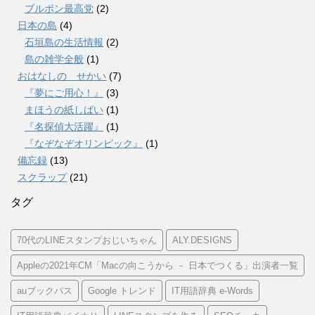
ブルボン最高党
(2)
日本の島
(4)
石垣島の生活情報
(2)
島の雑学全般
(1)
おはなしの せかい
(7)
『夢にご用心！』
(3)
まほうの紙しばい
(1)
『名探偵大活躍』
(1)
『なぞなぞオリンピック』
(1)
備忘録
(13)
スクラップ
(21)
タグ
70代のLINEスタンプおじいちゃん
ALY.DESIGNS
Appleの2021年CM「Macの向こうから － 日本でつくる」出演者一覧
auブックパス
Google トレンド
IT用語辞典 e-Words