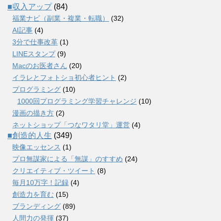
■収入アップ
(84)
福業ナビ（副業・複業・転職）
(32)
AI記事
(4)
3分で仕事改革
(1)
LINEスタンプ
(9)
Macのお医者さん
(20)
イラレとフォトショ初心者ヒント
(2)
プログラミング
(10)
1000回プログラミング学習チャレンジ
(10)
漫画の描き方
(2)
ネットショップ「つなワタリ堂」運営
(4)
■創造的人生
(349)
映像エッセンス
(1)
プロ無謀家による「無謀」のすすめ
(24)
クリエイティブ・ツイート
(8)
毎月10万字！記録
(4)
創造力を育む
(15)
ブランディング
(89)
人間力の発揮
(37)