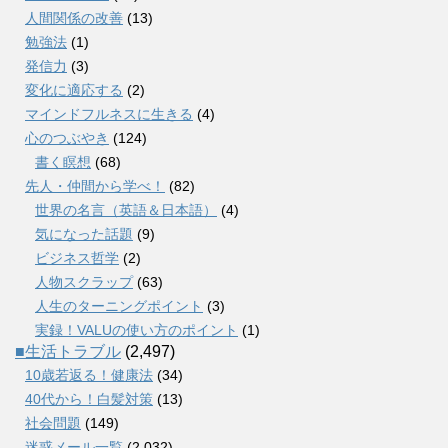
人間関係の改善
(13)
勉強法
(1)
発信力
(3)
変化に適応する
(2)
マインドフルネスに生きる
(4)
心のつぶやき
(124)
書く瞑想
(68)
先人・仲間から学べ！
(82)
世界の名言（英語＆日本語）
(4)
気になった話題
(9)
ビジネス哲学
(2)
人物スクラップ
(63)
人生のターニングポイント
(3)
実録！VALUの使い方のポイント
(1)
■生活トラブル
(2,497)
10歳若返る！健康法
(34)
40代から！白髪対策
(13)
社会問題
(149)
迷惑メール一覧
(2,032)