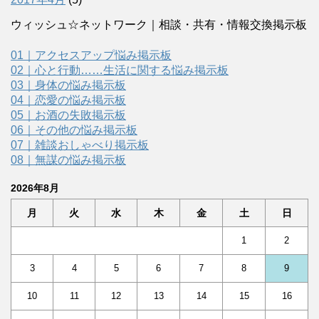
ウィッシュ☆ネットワーク｜相談・共有・情報交換掲示板
01｜アクセスアップ悩み掲示板
02｜心と行動……生活に関する悩み掲示板
03｜身体の悩み掲示板
04｜恋愛の悩み掲示板
05｜お酒の失敗掲示板
06｜その他の悩み掲示板
07｜雑談おしゃべり掲示板
08｜無謀の悩み掲示板
2026年8月
月
火
水
木
金
土
日
1
2
3
4
5
6
7
8
9
10
11
12
13
14
15
16