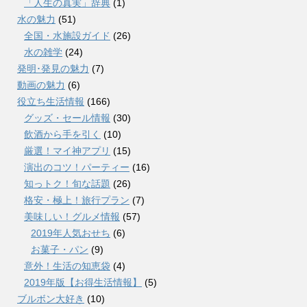
「人生の真実」辞典
(1)
水の魅力
(51)
全国・水施設ガイド
(26)
水の雑学
(24)
発明･発見の魅力
(7)
動画の魅力
(6)
役立ち生活情報
(166)
グッズ・セール情報
(30)
飲酒から手を引く
(10)
厳選！マイ神アプリ
(15)
演出のコツ！パーティー
(16)
知っトク！旬な話題
(26)
格安・極上！旅行プラン
(7)
美味しい！グルメ情報
(57)
2019年人気おせち
(6)
お菓子・パン
(9)
意外！生活の知恵袋
(4)
2019年版【お得生活情報】
(5)
ブルボン大好き
(10)