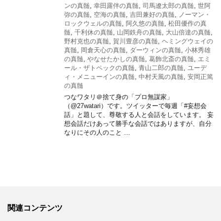
ンの真髄
,
幸田露伴の真髄
,
司馬遼太郎の真髄
,
世阿
弥の真髄
,
空海の真髄
,
吉田兼好の真髄
,
ノーマン・
ロックウェルの真髄
,
阿久悠の真髄
,
松田優作の真
髄
,
千利休の真髄
,
山岡鉄舟の真髄
,
大山倍達の真髄
,
野村克也の真髄
,
賀川豊彦の真髄
,
ヘミングウェイの
真髄
,
岡倉天心の真髄
,
ダーウィンの真髄
,
小林秀雄
の真髄
,
やなせたかしの真髄
,
葛飾北斎の真髄
,
エミ
ール・ザトペックの真髄
,
青山二郎の真髄
,
ユーデ
ィ・メニューインの真髄
,
中村天風の真髄
,
安岡正篤
の真髄
つなワタリ＠捨て身の「プロ無謀家」
（@27watari）です。ツイッターで毎週「#妄想会
話」と題して、尊敬する人と会話をしています。 妄
想会話だけあって勝手な会話ではありますが、自分
なりにその人のこと …
関連コンテンツ