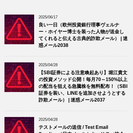
2025/06/17
良い一日（欧州投資銀行理事ヴェルナ
ー・ホイヤー博士を装った人物が送金し
てくれると伝える古典的詐欺メール） | 迷
惑メール2038
2025/04/28
【SBI証券による注意喚起あり】堀江貴文
の投資メソッド公開！毎月70～150%以上
の配当を狙える急騰株を無料配布！（SBI
証券を装い、LINEを追加させようとする
詐欺メール） | 迷惑メール2037
2025/04/28
テストメールの送信 / Test Email