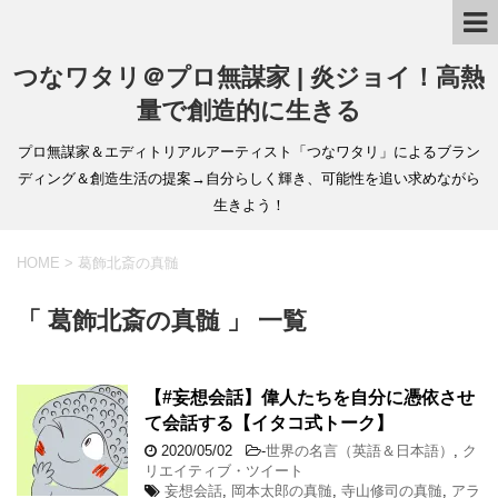
つなワタリ＠プロ無謀家 | 炎ジョイ！高熱
量で創造的に生きる
プロ無謀家＆エディトリアルアーティスト「つなワタリ」によるブラン
ディング＆創造生活の提案→自分らしく輝き、可能性を追い求めながら
生きよう！
HOME
>
葛飾北斎の真髄
「 葛飾北斎の真髄 」 一覧
【#妄想会話】偉人たちを自分に憑依させ
て会話する【イタコ式トーク】
2020/05/02
-
世界の名言（英語＆日本語）
,
ク
リエイティブ・ツイート
妄想会話
,
岡本太郎の真髄
,
寺山修司の真髄
,
アラ