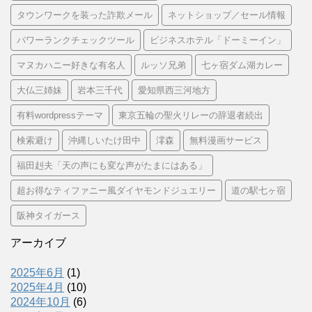
タウンワークを装った詐欺メール
ネットショップ／セール情報
パワーランクチェックツール
ビジネスホテル「ドーミーイン」
マヌカハニー好きな有名人
ルッソ兄弟
七ヶ宿ダム湖カレー
大仏三姉妹
岩本三千代
愛知県西三河地方
有料wordpressテーマ
東京五輪の聖火リレーの辞退者続出
検索避け
沖縄しいたけ田中
澪森
無料漫画サービス
福田赳夫「天の声にも変な声がたまにはある」
超お得なティファニー風ダイヤモンドジュエリー
道の駅七ヶ宿
阪神タイガース
アーカイブ
2025年6月
(1)
2025年4月
(10)
2024年10月
(6)