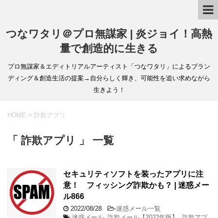
つなワタリ＠プロ無謀家 | 炎ジョイ！高熱
量で創造的に生きる
プロ無謀家＆エディトリアルアーティスト「つなワタリ」によるブラン
ディング＆創造生活の提案→自分らしく輝き、可能性を追い求めながら
生きよう！
HOME
>
詐欺アプリ
「 詐欺アプリ 」 一覧
セキュリティソフトを装ったアプリに注
意！ フィッシング詐欺かも？ | 迷惑メー
ル866
2022/08/28
-
迷惑メール一覧
迷惑メール
,
詐欺メール【2022年版】
,
詐欺アプ