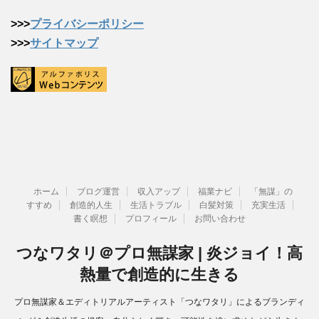
>>>
プライバシーポリシー
>>>
サイトマップ
ホーム
ブログ運営
収入アップ
福業ナビ
「無謀」の
すすめ
創造的人生
生活トラブル
白髪対策
充実生活
書く瞑想
プロフィール
お問い合わせ
つなワタリ＠プロ無謀家 | 炎ジョイ！高
熱量で創造的に生きる
プロ無謀家＆エディトリアルアーティスト「つなワタリ」によるブランディ