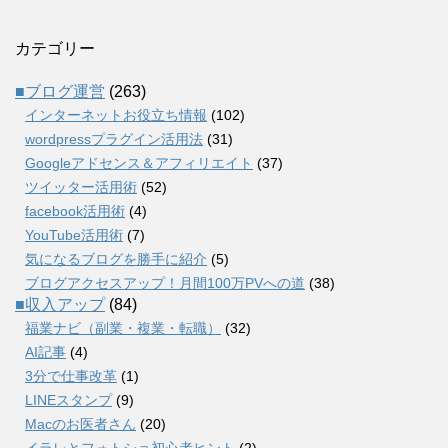
カテゴリー
■ブログ運営
(263)
インターネットお役立ち情報
(102)
wordpressプラグイン活用法
(31)
Googleアドセンス＆アフィリエイト
(37)
ツイッター活用術
(52)
facebook活用術
(4)
YouTube活用術
(7)
気になるブログを勝手に紹介
(5)
ブログアクセスアップ！月間100万PVへの道
(38)
■収入アップ
(84)
福業ナビ（副業・複業・転職）
(32)
AI記事
(4)
3分で仕事改革
(1)
LINEスタンプ
(9)
Macのお医者さん
(20)
イラレとフォトショ初心者ヒント
(2)