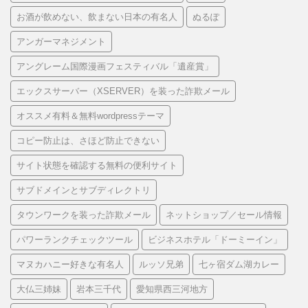
お酒が飲めない、飲まない日本の有名人
ぬるぽ
アンガーマネジメント
アングレーム国際漫画フェスティバル「遺産賞」
エックスサーバー（XSERVER）を装った詐欺メール
オススメ有料＆無料wordpressテーマ
コピー防止は、さほど防止できない
サイト状態を確認する無料の便利サイト
サブドメインとサブディレクトリ
タウンワークを装った詐欺メール
ネットショップ／セール情報
パワーランクチェックツール
ビジネスホテル「ドーミーイン」
マヌカハニー好きな有名人
ルッソ兄弟
七ヶ宿ダム湖カレー
大仏三姉妹
岩本三千代
愛知県西三河地方