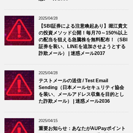
2025/04/28
【SBI証券による注意喚起あり】堀江貴文
の投資メソッド公開！毎月70～150%以上
の配当を狙える急騰株を無料配布！（SBI
証券を装い、LINEを追加させようとする
詐欺メール） | 迷惑メール2037
2025/04/28
テストメールの送信 / Test Email
Sending（日本メールセキュリティ協会
を装い、メールアドレス収集を目的とし
た詐欺メール） | 迷惑メール2036
2025/04/15
重要お知らせ：あなたがAUPayポイント