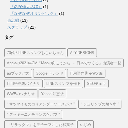
『名探偵大活躍』
(1)
『なぞなぞオリンピック』
(1)
備忘録
(13)
スクラップ
(21)
タグ
70代のLINEスタンプおじいちゃん
ALY.DESIGNS
Appleの2021年CM「Macの向こうから － 日本でつくる」出演者一覧
auブックパス
Google トレンド
IT用語辞典 e-Words
IT用語辞典バイナリ
LINEスタンプを作る
SEOチェキ
WWEのシナリオ
Yahoo!知恵袋
“ サツマイモのコリアンダーソースがけ ”
“ シュリンプの焼き串 ”
“ ズッキーニとチキンのケバブ ”
「リラックマ」をモチーフにした和菓子
いじめ