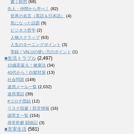
書く瞑想
(68)
先人・仲間から学べ！
(82)
世界の名言（英語＆日本語）
(4)
気になった話題
(9)
ビジネス哲学
(2)
人物スクラップ
(63)
人生のターニングポイント
(3)
実録！VALUの使い方のポイント
(1)
■生活トラブル
(2,497)
10歳若返る！健康法
(34)
40代から！白髪対策
(13)
社会問題
(149)
迷惑メール一覧
(2,032)
迷惑電話
(39)
#コロナ団結
(12)
リスク回避！防災情報
(16)
謝罪文一覧
(154)
尋常乾癬 闘病記
(3)
■充実生活
(581)