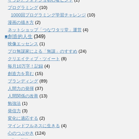
プログラミング
(10)
1000回プログラミング学習チャレンジ
(10)
漫画の描き方
(2)
ネットショップ「つなワタリ堂」運営
(4)
■創造的人生
(349)
映像エッセンス
(1)
プロ無謀家による「無謀」のすすめ
(24)
クリエイティブ・ツイート
(8)
毎月10万字！記録
(4)
創造力を育む
(15)
ブランディング
(89)
人間力の発揮
(37)
人間関係の改善
(13)
勉強法
(1)
発信力
(3)
変化に適応する
(2)
マインドフルネスに生きる
(4)
心のつぶやき
(124)