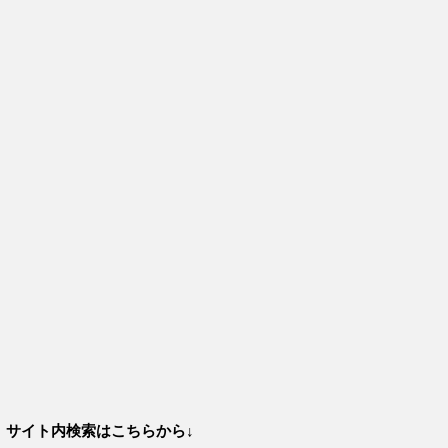
サイト内検索はこちらから↓