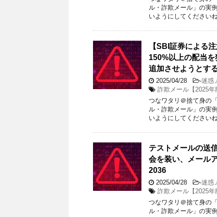
ル・詐欺メール」の実
いようにしてくださいね。
【SBI証券による
150%以上の配当を
追加させようとする詐
2025/04/28
-
迷惑
詐欺メール【2025年
つなワタリ＠捨て身の「プ
ル・詐欺メール」の実
いようにしてくださいね。
テストメールの送信 /
会を装い、メールア
2036
2025/04/28
-
迷惑
詐欺メール【2025年
つなワタリ＠捨て身の「プ
ル・詐欺メール」の実