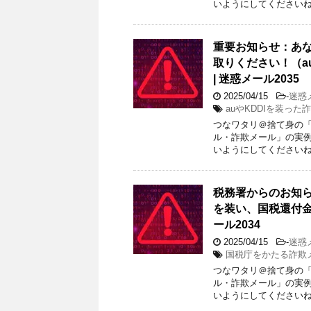
いようにしてくださいね。
重要お知らせ：あな
取りください！（a
| 迷惑メール2035
2025/04/15
-
迷惑
auやKDDIを装った
つなワタリ＠捨て身の「プ
ル・詐欺メール」の実
いようにしてくださいね。
税務署からのお知
を装い、国税還付金
ール2034
2025/04/15
-
迷惑
国税庁をかたる詐欺
つなワタリ＠捨て身の「プ
ル・詐欺メール」の実
いようにしてくださいね。