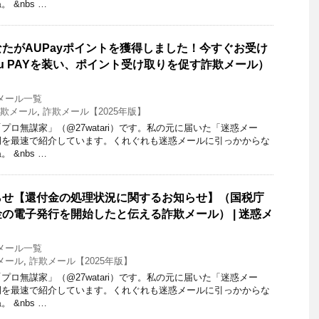
 &nbs …
たがAUPayポイントを獲得しました！今すぐお受け
u PAYを装い、ポイント受け取りを促す詐欺メール）
メール一覧
詐欺メール
,
詐欺メール【2025年版】
ロ無謀家」（@27watari）です。私の元に届いた「迷惑メー
例を最速で紹介しています。くれぐれも迷惑メールに引っかからな
 &nbs …
らせ【還付金の処理状況に関するお知らせ】（国税庁
の電子発行を開始したと伝える詐欺メール） | 迷惑メ
メール一覧
メール
,
詐欺メール【2025年版】
ロ無謀家」（@27watari）です。私の元に届いた「迷惑メー
例を最速で紹介しています。くれぐれも迷惑メールに引っかからな
 &nbs …