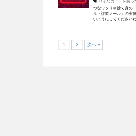
りそなカードを装っ
つなワタリ＠捨て身の「プ
ル・詐欺メール」の実
いようにしてくださいね。
1
2
次へ »