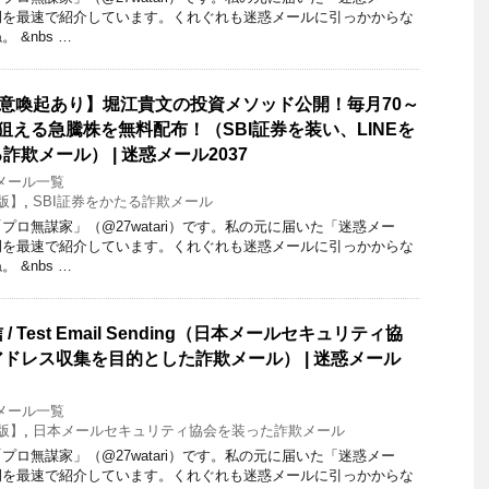
例を最速で紹介しています。くれぐれも迷惑メールに引っかからな
 &nbs …
注意喚起あり】堀江貴文の投資メソッド公開！毎月70～
狙える急騰株を無料配布！（SBI証券を装い、LINEを
欺メール） | 迷惑メール2037
メール一覧
版】
,
SBI証券をかたる詐欺メール
ロ無謀家」（@27watari）です。私の元に届いた「迷惑メー
例を最速で紹介しています。くれぐれも迷惑メールに引っかからな
 &nbs …
 Test Email Sending（日本メールセキュリティ協
ドレス収集を目的とした詐欺メール） | 迷惑メール
メール一覧
版】
,
日本メールセキュリティ協会を装った詐欺メール
ロ無謀家」（@27watari）です。私の元に届いた「迷惑メー
例を最速で紹介しています。くれぐれも迷惑メールに引っかからな