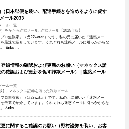
知（日本郵便を装い、配達手続きを進めるように促す
メール2033
メール一覧
本郵便）をかたる詐欺メール
,
詐欺メール【2025年版】
ロ無謀家」（@27watari）です。私の元に届いた「迷惑メー
例を最速で紹介しています。くれぐれも迷惑メールに引っかからな
 &nbs …
】登録情報の確認および更新のお願い（マネックス證
の確認および更新を促す詐欺メール） | 迷惑メール
メール一覧
版】
,
マネックス証券を装った詐欺メール
ロ無謀家」（@27watari）です。私の元に届いた「迷惑メー
例を最速で紹介しています。くれぐれも迷惑メールに引っかからな
 &nbs …
変更に関するご確認のお願い（野村證券を装い、お客