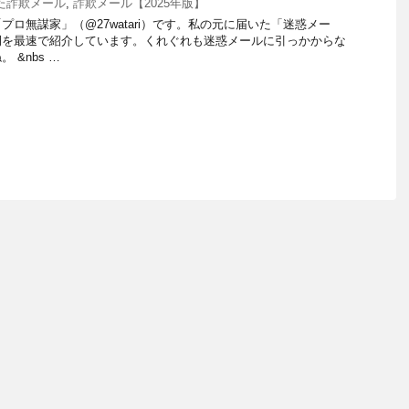
た詐欺メール
,
詐欺メール【2025年版】
ロ無謀家」（@27watari）です。私の元に届いた「迷惑メー
例を最速で紹介しています。くれぐれも迷惑メールに引っかからな
 &nbs …