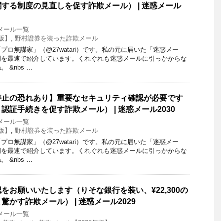
する制度の見直しを促す詐欺メール） | 迷惑メール
メール一覧
版】
,
野村證券を装った詐欺メール
ロ無謀家」（@27watari）です。私の元に届いた「迷惑メー
例を最速で紹介しています。くれぐれも迷惑メールに引っかからな
 &nbs …
停止の恐れあり】重要なセキュリティ確認が必要です
認証手続きを促す詐欺メール） | 迷惑メール2030
メール一覧
版】
,
野村證券を装った詐欺メール
ロ無謀家」（@27watari）です。私の元に届いた「迷惑メー
例を最速で紹介しています。くれぐれも迷惑メールに引っかからな
 &nbs …
をお願いいたします（りそな銀行を装い、¥22,300の
かす詐欺メール） | 迷惑メール2029
メール一覧