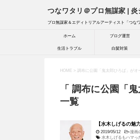
つなワタリ＠プロ無謀家 | 
プロ無謀家＆エディトリアルアーティスト「つな
ホーム
ブログ運営
生活トラブル
白髪対策
HOME
>
調布に公園「鬼太郎ひろば」がオ
「 調布に公園「鬼
一覧
【水木しげるの魅
2019/05/12
-
漫画
水木しげるもハマっ