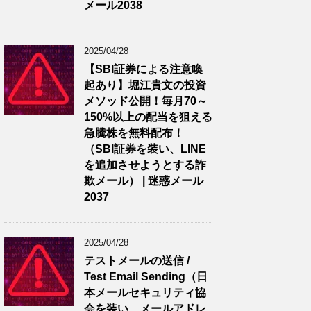
メール2038
2025/04/28
【SBI証券による注意喚
起あり】堀江貴文の投資
メソッド公開！毎月70～
150%以上の配当を狙える
急騰株を無料配布！
（SBI証券を装い、LINE
を追加させようとする詐
欺メール） | 迷惑メール
2037
2025/04/28
テストメールの送信 /
Test Email Sending（日
本メールセキュリティ協
会を装い、メールアドレ