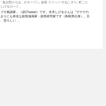
「鬼太郎ひろば」がオープン
,
妖怪 スリッパ すねこすり
,
町ごと
木しげるロード」
ロ無謀家」（@27watari）です。水木しげるさんは『ゲゲゲの
あまりにも有名な妖怪漫画家・妖怪研究家です（鳥取県出身）。日
、恐ろしい …