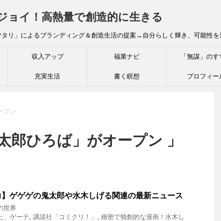
炎ジョイ！高熱量で創造的に生きる
ワタリ」によるブランディング＆創造生活の提案→自分らしく輝き、可能性を
収入アップ
福業ナビ
「無謀」のす
充実生活
書く瞑想
プロフィー
ープン
太郎ひろば」がオープン 」
力】ゲゲゲの鬼太郎や水木しげる関連の最新ニュース
の世界
た、ゲーテ
,
講談社「コミクリ！」
,
緻密で独創的な漫画！水木し