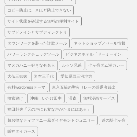
コピー防止は、さほど防止できない
サイト状態を確認する無料の便利サイト
サブドメインとサブディレクトリ
タウンワークを装った詐欺メール
ネットショップ／セール情報
パワーランクチェックツール
ビジネスホテル「ドーミーイン」
マヌカハニー好きな有名人
ルッソ兄弟
七ヶ宿ダム湖カレー
大仏三姉妹
岩本三千代
愛知県西三河地方
有料wordpressテーマ
東京五輪の聖火リレーの辞退者続出
検索避け
沖縄しいたけ田中
澪森
無料漫画サービス
福田赳夫「天の声にも変な声がたまにはある」
超お得なティファニー風ダイヤモンドジュエリー
道の駅七ヶ宿
阪神タイガース