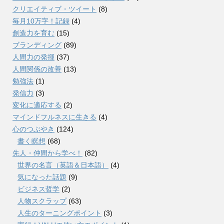
クリエイティブ・ツイート
(8)
毎月10万字！記録
(4)
創造力を育む
(15)
ブランディング
(89)
人間力の発揮
(37)
人間関係の改善
(13)
勉強法
(1)
発信力
(3)
変化に適応する
(2)
マインドフルネスに生きる
(4)
心のつぶやき
(124)
書く瞑想
(68)
先人・仲間から学べ！
(82)
世界の名言（英語＆日本語）
(4)
気になった話題
(9)
ビジネス哲学
(2)
人物スクラップ
(63)
人生のターニングポイント
(3)