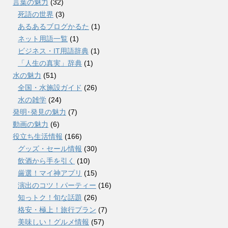
言葉の魅力
(32)
死語の世界
(3)
あるあるブログかるた
(1)
ネット用語一覧
(1)
ビジネス・IT用語辞典
(1)
「人生の真実」辞典
(1)
水の魅力
(51)
全国・水施設ガイド
(26)
水の雑学
(24)
発明･発見の魅力
(7)
動画の魅力
(6)
役立ち生活情報
(166)
グッズ・セール情報
(30)
飲酒から手を引く
(10)
厳選！マイ神アプリ
(15)
演出のコツ！パーティー
(16)
知っトク！旬な話題
(26)
格安・極上！旅行プラン
(7)
美味しい！グルメ情報
(57)