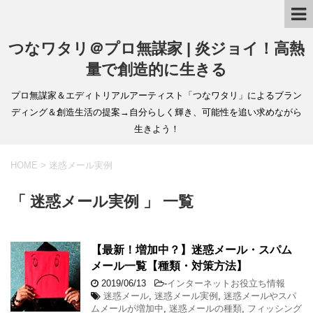
つなワタリ＠プロ無謀家 | 炎ジョイ！高熱
量で創造的に生きる
プロ無謀家＆エディトリアルアーティスト「つなワタリ」によるブラン
ディング＆創造生活の提案→自分らしく輝き、可能性を追い求めながら
生きよう！
HOME
>
迷惑メール実例
「 迷惑メール実例 」 一覧
【最新！増加中？】迷惑メール・スパム
メール一覧【種類・対策方法】
2019/06/13
-
インターネットお役立ち情報
迷惑メール
,
迷惑メール実例
,
迷惑メールやスパ
ムメールが増加中
,
迷惑メールの種類
,
フィッシング