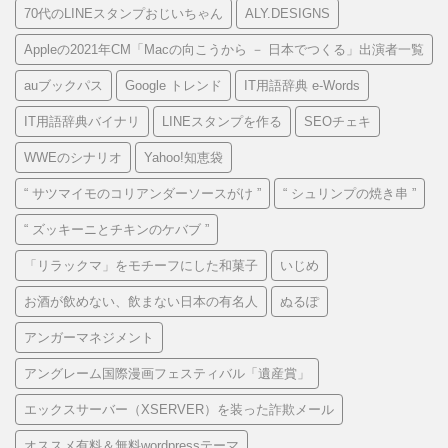
70代のLINEスタンプおじいちゃん
ALY.DESIGNS
Appleの2021年CM「Macの向こうから － 日本でつくる」出演者一覧
auブックパス
Google トレンド
IT用語辞典 e-Words
IT用語辞典バイナリ
LINEスタンプを作る
SEOチェキ
WWEのシナリオ
Yahoo!知恵袋
“ サツマイモのコリアンダーソースがけ ”
“ シュリンプの焼き串 ”
“ ズッキーニとチキンのケバブ ”
「リラックマ」をモチーフにした和菓子
いじめ
お酒が飲めない、飲まない日本の有名人
ぬるぽ
アンガーマネジメント
アングレーム国際漫画フェスティバル「遺産賞」
エックスサーバー（XSERVER）を装った詐欺メール
オススメ有料＆無料wordpressテーマ