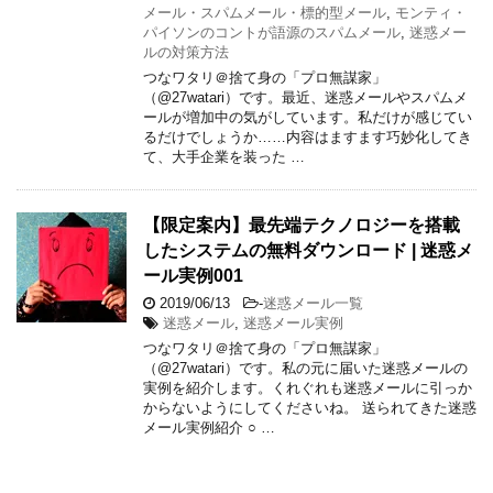
メール・スパムメール・標的型メール
,
モンティ・
パイソンのコントが語源のスパムメール
,
迷惑メー
ルの対策方法
つなワタリ＠捨て身の「プロ無謀家」
（@27watari）です。最近、迷惑メールやスパムメ
ールが増加中の気がしています。私だけが感じてい
るだけでしょうか……内容はますます巧妙化してき
て、大手企業を装った …
【限定案内】最先端テクノロジーを搭載
したシステムの無料ダウンロード | 迷惑メ
ール実例001
2019/06/13
-
迷惑メール一覧
迷惑メール
,
迷惑メール実例
つなワタリ＠捨て身の「プロ無謀家」
（@27watari）です。私の元に届いた迷惑メールの
実例を紹介します。くれぐれも迷惑メールに引っか
からないようにしてくださいね。 送られてきた迷惑
メール実例紹介 ○ …