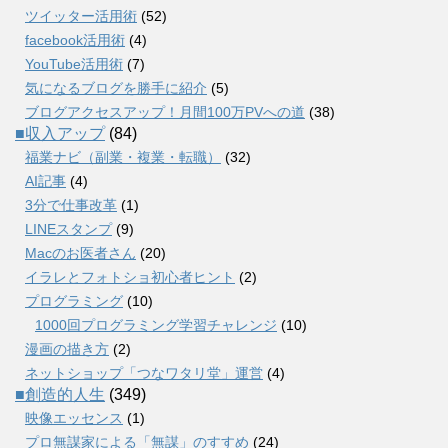
ツイッター活用術
(52)
facebook活用術
(4)
YouTube活用術
(7)
気になるブログを勝手に紹介
(5)
ブログアクセスアップ！月間100万PVへの道
(38)
■収入アップ
(84)
福業ナビ（副業・複業・転職）
(32)
AI記事
(4)
3分で仕事改革
(1)
LINEスタンプ
(9)
Macのお医者さん
(20)
イラレとフォトショ初心者ヒント
(2)
プログラミング
(10)
1000回プログラミング学習チャレンジ
(10)
漫画の描き方
(2)
ネットショップ「つなワタリ堂」運営
(4)
■創造的人生
(349)
映像エッセンス
(1)
プロ無謀家による「無謀」のすすめ
(24)