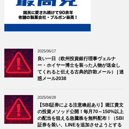
2025/06/17
良い一日（欧州投資銀行理事ヴェルナ
ー・ホイヤー博士を装った人物が送金し
てくれると伝える古典的詐欺メール） | 迷
惑メール2038
2025/04/28
【SBI証券による注意喚起あり】堀江貴文
の投資メソッド公開！毎月70～150%以上
の配当を狙える急騰株を無料配布！（SBI
証券を装い、LINEを追加させようとする