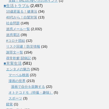
実録！VALUの使い方のポイント
(1)
■生活トラブル
(2,497)
10歳若返る！健康法
(34)
40代から！白髪対策
(13)
社会問題
(149)
迷惑メール一覧
(2,032)
迷惑電話
(39)
#コロナ団結
(12)
リスク回避！防災情報
(16)
謝罪文一覧
(154)
尋常乾癬 闘病記
(3)
■充実生活
(581)
エンタメの魅力
(262)
マーベル映画
(22)
漫画の世界
(213)
漫画で自分を鼓舞する
(22)
オトナコドモ（特撮・趣味）
(5)
スポーツ
(3)
錯覚
(1)