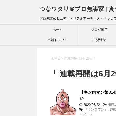
つなワタリ＠プロ無謀家 | 
プロ無謀家＆エディトリアルアーティスト「つな
ホーム
ブログ運営
生活トラブル
白髪対策
HOME
>
連載再開は6月29日！
「 連載再開は6月2
【キン肉マン第31
い
2020/06/22
-
漫画
『キン肉マン』
,
連載
ッセージ