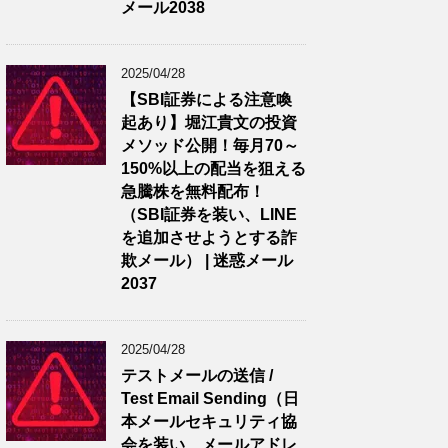
メール2038
2025/04/28
【SBI証券による注意喚
起あり】堀江貴文の投資
メソッド公開！毎月70～
150%以上の配当を狙える
急騰株を無料配布！
（SBI証券を装い、LINE
を追加させようとする詐
欺メール） | 迷惑メール
2037
2025/04/28
テストメールの送信 /
Test Email Sending（日
本メールセキュリティ協
会を装い、メールアドレ