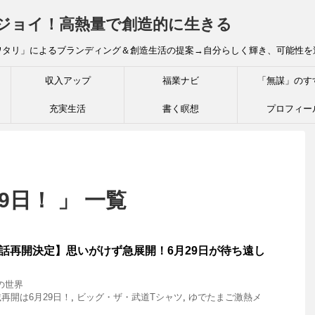
炎ジョイ！高熱量で創造的に生きる
ワタリ」によるブランディング＆創造生活の提案→自分らしく輝き、可能性を
収入アップ
福業ナビ
「無謀」のす
充実生活
書く瞑想
プロフィー
9日！ 」 一覧
4話再開決定】思いがけず急展開！6月29日が待ち遠し
の世界
再開は6月29日！
,
ビッグ・ザ・武道Tシャツ
,
ゆでたまご激熱メ