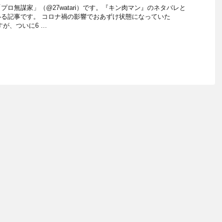
ロ無謀家」（@27watari）です。『キン肉マン』のネタバレと
る記事です。 コロナ禍の影響でおあずけ状態になっていた
すが、ついに6 …