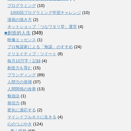
プログラミング
(10)
1000回プログラミング学習チャレンジ
(10)
漫画の描き方
(2)
ネットショップ「つなワタリ堂」運営
(4)
■創造的人生
(349)
映像エッセンス
(1)
プロ無謀家による「無謀」のすすめ
(24)
クリエイティブ・ツイート
(8)
毎月10万字！記録
(4)
創造力を育む
(15)
ブランディング
(89)
人間力の発揮
(37)
人間関係の改善
(13)
勉強法
(1)
発信力
(3)
変化に適応する
(2)
マインドフルネスに生きる
(4)
心のつぶやき
(124)
書く瞑想
(68)