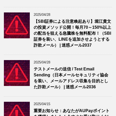
2025/04/28
【SBI証券による注意喚起あり】堀江貴文
の投資メソッド公開！毎月70～150%以上
の配当を狙える急騰株を無料配布！（SBI
証券を装い、LINEを追加させようとする
詐欺メール） | 迷惑メール2037
2025/04/28
テストメールの送信 / Test Email
Sending（日本メールセキュリティ協会
を装い、メールアドレス収集を目的とし
た詐欺メール） | 迷惑メール2036
2025/04/15
重要お知らせ：あなたがAUPayポイント