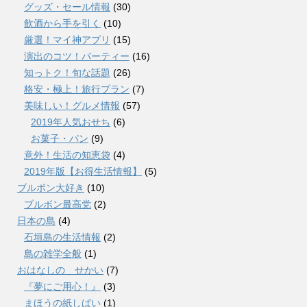
グッズ・セール情報
(30)
飲酒から手を引く
(10)
厳選！マイ神アプリ
(15)
演出のコツ！パーティー
(16)
知っトク！旬な話題
(26)
格安・極上！旅行プラン
(7)
美味しい！グルメ情報
(57)
2019年人気おせち
(6)
お菓子・パン
(9)
意外！生活の知恵袋
(4)
2019年版【お得生活情報】
(5)
ブルボン大好き
(10)
ブルボン最高党
(2)
日本の島
(4)
石垣島の生活情報
(2)
島の雑学全般
(1)
おはなしの せかい
(7)
『夢にご用心！』
(3)
まほうの紙しばい
(1)