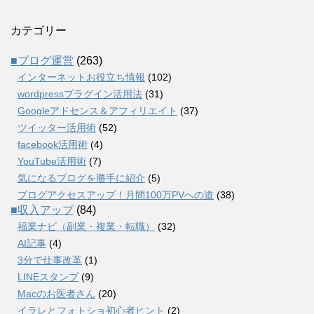
カテゴリー
■ブログ運営
(263)
インターネットお役立ち情報
(102)
wordpressプラグイン活用法
(31)
Googleアドセンス＆アフィリエイト
(37)
ツイッター活用術
(52)
facebook活用術
(4)
YouTube活用術
(7)
気になるブログを勝手に紹介
(5)
ブログアクセスアップ！月間100万PVへの道
(38)
■収入アップ
(84)
福業ナビ（副業・複業・転職）
(32)
AI記事
(4)
3分で仕事改革
(1)
LINEスタンプ
(9)
Macのお医者さん
(20)
イラレとフォトショ初心者ヒント
(2)