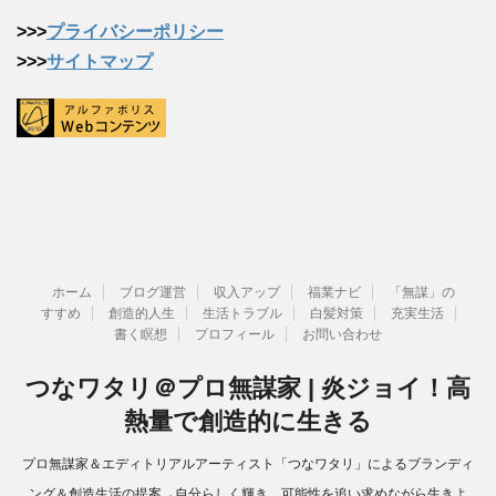
>>>
プライバシーポリシー
>>>
サイトマップ
ホーム
ブログ運営
収入アップ
福業ナビ
「無謀」の
すすめ
創造的人生
生活トラブル
白髪対策
充実生活
書く瞑想
プロフィール
お問い合わせ
つなワタリ＠プロ無謀家 | 炎ジョイ！高
熱量で創造的に生きる
プロ無謀家＆エディトリアルアーティスト「つなワタリ」によるブランディ
ング＆創造生活の提案→自分らしく輝き、可能性を追い求めながら生きよ