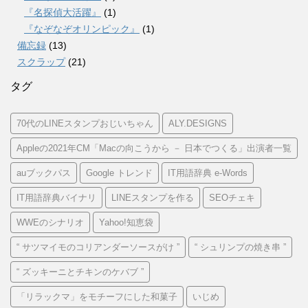
『名探偵大活躍』
(1)
『なぞなぞオリンピック』
(1)
備忘録
(13)
スクラップ
(21)
タグ
70代のLINEスタンプおじいちゃん
ALY.DESIGNS
Appleの2021年CM「Macの向こうから － 日本でつくる」出演者一覧
auブックパス
Google トレンド
IT用語辞典 e-Words
IT用語辞典バイナリ
LINEスタンプを作る
SEOチェキ
WWEのシナリオ
Yahoo!知恵袋
“ サツマイモのコリアンダーソースがけ ”
“ シュリンプの焼き串 ”
“ ズッキーニとチキンのケバブ ”
「リラックマ」をモチーフにした和菓子
いじめ