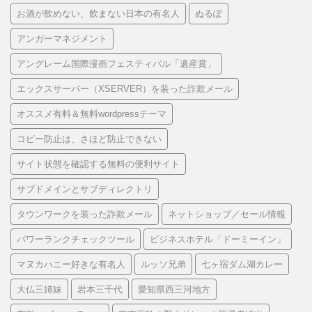
お酒が飲めない、飲まない日本の有名人
ぬるぽ
アンガーマネジメント
アングレーム国際漫画フェスティバル「遺産賞」
エックスサーバー（XSERVER）を装った詐欺メール
オススメ有料＆無料wordpressテーマ
コピー防止は、さほど防止できない
サイト状態を確認する無料の便利サイト
サブドメインとサブディレクトリ
タウンワークを装った詐欺メール
ネットショップ／セール情報
パワーランクチェックツール
ビジネスホテル「ドーミーイン」
マヌカハニー好きな有名人
ルッソ兄弟
七ヶ宿ダム湖カレー
大仏三姉妹
岩本三千代
愛知県西三河地方