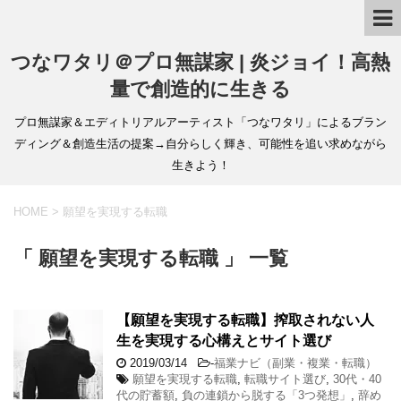
つなワタリ＠プロ無謀家 | 炎ジョイ！高熱
量で創造的に生きる
プロ無謀家＆エディトリアルアーティスト「つなワタリ」によるブラン
ディング＆創造生活の提案→自分らしく輝き、可能性を追い求めながら
生きよう！
HOME
>
願望を実現する転職
「 願望を実現する転職 」 一覧
【願望を実現する転職】搾取されない人
生を実現する心構えとサイト選び
2019/03/14
-
福業ナビ（副業・複業・転職）
願望を実現する転職
,
転職サイト選び
,
30代・40
代の貯蓄額
,
負の連鎖から脱する「3つ発想」
,
辞め