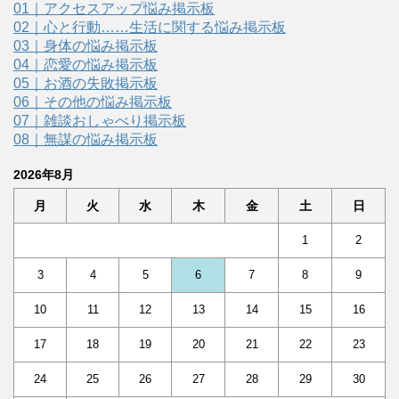
01｜アクセスアップ悩み掲示板
02｜心と行動……生活に関する悩み掲示板
03｜身体の悩み掲示板
04｜恋愛の悩み掲示板
05｜お酒の失敗掲示板
06｜その他の悩み掲示板
07｜雑談おしゃべり掲示板
08｜無謀の悩み掲示板
2026年8月
月
火
水
木
金
土
日
1
2
3
4
5
6
7
8
9
10
11
12
13
14
15
16
17
18
19
20
21
22
23
24
25
26
27
28
29
30