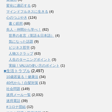
変化に適応する
(2)
マインドフルネスに生きる
(4)
心のつぶやき
(124)
書く瞑想
(68)
先人・仲間から学べ！
(82)
世界の名言（英語＆日本語）
(4)
気になった話題
(9)
ビジネス哲学
(2)
人物スクラップ
(63)
人生のターニングポイント
(3)
実録！VALUの使い方のポイント
(1)
■生活トラブル
(2,497)
10歳若返る！健康法
(34)
40代から！白髪対策
(13)
社会問題
(149)
迷惑メール一覧
(2,032)
迷惑電話
(39)
#コロナ団結
(12)