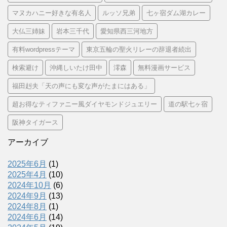
マヌカハニー好きな有名人
ルッソ兄弟
七ヶ宿ダム湖カレー
大仏三姉妹
岩本三千代
愛知県西三河地方
有料wordpressテーマ
東京五輪の聖火リレーの辞退者続出
検索避け
沖縄しいたけ田中
澪森
無料漫画サービス
福田赳夫「天の声にも変な声がたまにはある」
超お得なティファニー風ダイヤモンドジュエリー
道の駅七ヶ宿
阪神タイガース
アーカイブ
2025年6月
(1)
2025年4月
(10)
2024年10月
(6)
2024年9月
(13)
2024年8月
(1)
2024年6月
(14)