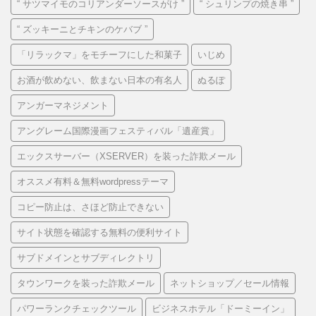
“ サツマイモのコリアンダーソースがけ ”
“ シュリンプの焼き串 ”
“ ズッキーニとチキンのケバブ ”
「リラックマ」をモチーフにした和菓子
いじめ
お酒が飲めない、飲まない日本の有名人
ぬるぽ
アンガーマネジメント
アングレーム国際漫画フェスティバル「遺産賞」
エックスサーバー（XSERVER）を装った詐欺メール
オススメ有料＆無料wordpressテーマ
コピー防止は、さほど防止できない
サイト状態を確認する無料の便利サイト
サブドメインとサブディレクトリ
タウンワークを装った詐欺メール
ネットショップ／セール情報
パワーランクチェックツール
ビジネスホテル「ドーミーイン」