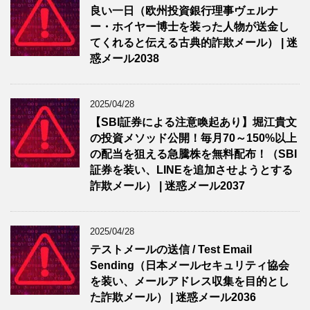
良い一日（欧州投資銀行理事ヴェルナ
ー・ホイヤー博士を装った人物が送金し
てくれると伝える古典的詐欺メール） | 迷
惑メール2038
2025/04/28
【SBI証券による注意喚起あり】堀江貴文
の投資メソッド公開！毎月70～150%以上
の配当を狙える急騰株を無料配布！（SBI
証券を装い、LINEを追加させようとする
詐欺メール） | 迷惑メール2037
2025/04/28
テストメールの送信 / Test Email
Sending（日本メールセキュリティ協会
を装い、メールアドレス収集を目的とし
た詐欺メール） | 迷惑メール2036