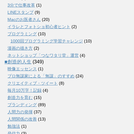
3分で仕事改革
(1)
LINEスタンプ
(9)
Macのお医者さん
(20)
イラレとフォトショ初心者ヒント
(2)
プログラミング
(10)
1000回プログラミング学習チャレンジ
(10)
漫画の描き方
(2)
ネットショップ「つなワタリ堂」運営
(4)
■創造的人生
(349)
映像エッセンス
(1)
プロ無謀家による「無謀」のすすめ
(24)
クリエイティブ・ツイート
(8)
毎月10万字！記録
(4)
創造力を育む
(15)
ブランディング
(89)
人間力の発揮
(37)
人間関係の改善
(13)
勉強法
(1)
発信力
(3)