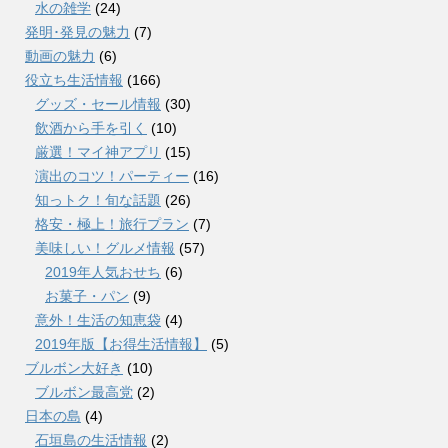
水の雑学
(24)
発明･発見の魅力
(7)
動画の魅力
(6)
役立ち生活情報
(166)
グッズ・セール情報
(30)
飲酒から手を引く
(10)
厳選！マイ神アプリ
(15)
演出のコツ！パーティー
(16)
知っトク！旬な話題
(26)
格安・極上！旅行プラン
(7)
美味しい！グルメ情報
(57)
2019年人気おせち
(6)
お菓子・パン
(9)
意外！生活の知恵袋
(4)
2019年版【お得生活情報】
(5)
ブルボン大好き
(10)
ブルボン最高党
(2)
日本の島
(4)
石垣島の生活情報
(2)