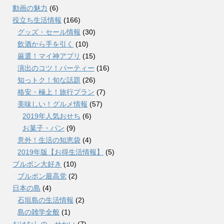
動画の魅力
(6)
役立ち生活情報
(166)
グッズ・セール情報
(30)
飲酒から手を引く
(10)
厳選！マイ神アプリ
(15)
演出のコツ！パーティー
(16)
知っトク！旬な話題
(26)
格安・極上！旅行プラン
(7)
美味しい！グルメ情報
(57)
2019年人気おせち
(6)
お菓子・パン
(9)
意外！生活の知恵袋
(4)
2019年版【お得生活情報】
(5)
ブルボン大好き
(10)
ブルボン最高党
(2)
日本の島
(4)
石垣島の生活情報
(2)
島の雑学全般
(1)
おはなしの せかい
(7)