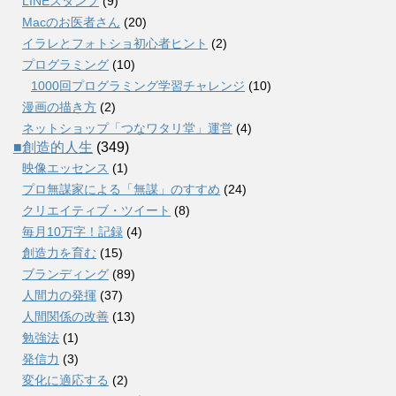
LINEスタンプ
(9)
Macのお医者さん
(20)
イラレとフォトショ初心者ヒント
(2)
プログラミング
(10)
1000回プログラミング学習チャレンジ
(10)
漫画の描き方
(2)
ネットショップ「つなワタリ堂」運営
(4)
■創造的人生
(349)
映像エッセンス
(1)
プロ無謀家による「無謀」のすすめ
(24)
クリエイティブ・ツイート
(8)
毎月10万字！記録
(4)
創造力を育む
(15)
ブランディング
(89)
人間力の発揮
(37)
人間関係の改善
(13)
勉強法
(1)
発信力
(3)
変化に適応する
(2)