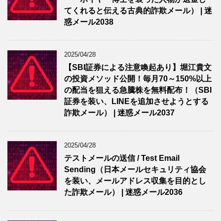
てくれると伝える古典的詐欺メール） | 迷
惑メール2038
2025/04/28
【SBI証券による注意喚起あり】堀江貴文
の投資メソッド公開！毎月70～150%以上
の配当を狙える急騰株を無料配布！（SBI
証券を装い、LINEを追加させようとする
詐欺メール） | 迷惑メール2037
2025/04/28
テストメールの送信 / Test Email
Sending（日本メールセキュリティ協会
を装い、メールアドレス収集を目的とし
た詐欺メール） | 迷惑メール2036