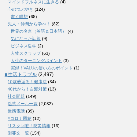
マインドフルネスに生きる
(4)
心のつぶやき
(124)
書く瞑想
(68)
先人・仲間から学べ！
(82)
世界の名言（英語＆日本語）
(4)
気になった話題
(9)
ビジネス哲学
(2)
人物スクラップ
(63)
人生のターニングポイント
(3)
実録！VALUの使い方のポイント
(1)
■生活トラブル
(2,497)
10歳若返る！健康法
(34)
40代から！白髪対策
(13)
社会問題
(149)
迷惑メール一覧
(2,032)
迷惑電話
(39)
#コロナ団結
(12)
リスク回避！防災情報
(16)
謝罪文一覧
(154)