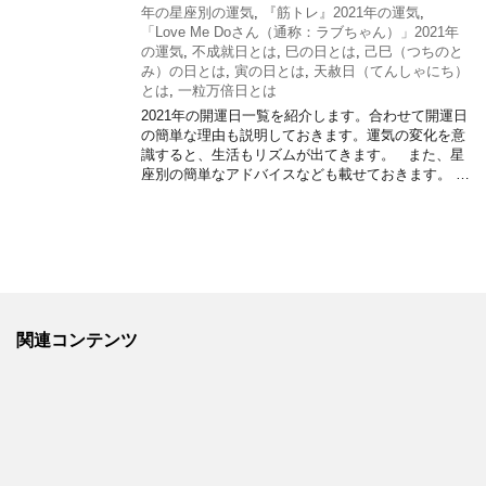
年の星座別の運気
,
『筋トレ』2021年の運気
,
「Love Me Doさん（通称：ラブちゃん）」2021年
の運気
,
不成就日とは
,
巳の日とは
,
己巳（つちのと
み）の日とは
,
寅の日とは
,
天赦日（てんしゃにち）
とは
,
一粒万倍日とは
2021年の開運日一覧を紹介します。合わせて開運日
の簡単な理由も説明しておきます。運気の変化を意
識すると、生活もリズムが出てきます。 また、星
座別の簡単なアドバイスなども載せておきます。 …
関連コンテンツ