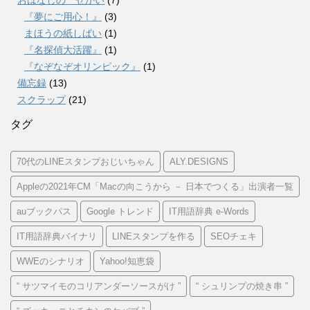
『夢にご用心！』
(3)
まほうの紙しばい
(1)
『名探偵大活躍』
(1)
『なぞなぞオリンピック』
(1)
備忘録
(13)
スクラップ
(21)
タグ
70代のLINEスタンプおじいちゃん
ALY.DESIGNS
Appleの2021年CM「Macの向こうから － 日本でつくる」出演者一覧
auブックパス
Google トレンド
IT用語辞典 e-Words
IT用語辞典バイナリ
LINEスタンプを作る
SEOチェキ
WWEのシナリオ
Yahoo!知恵袋
“ サツマイモのコリアンダーソースがけ ”
“ シュリンプの焼き串 ”