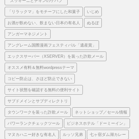
“ ズッキーニとチキンのケバブ ”
「リラックマ」をモチーフにした和菓子
いじめ
お酒が飲めない、飲まない日本の有名人
ぬるぽ
アンガーマネジメント
アングレーム国際漫画フェスティバル「遺産賞」
エックスサーバー（XSERVER）を装った詐欺メール
オススメ有料＆無料wordpressテーマ
コピー防止は、さほど防止できない
サイト状態を確認する無料の便利サイト
サブドメインとサブディレクトリ
タウンワークを装った詐欺メール
ネットショップ／セール情報
パワーランクチェックツール
ビジネスホテル「ドーミーイン」
マヌカハニー好きな有名人
ルッソ兄弟
七ヶ宿ダム湖カレー