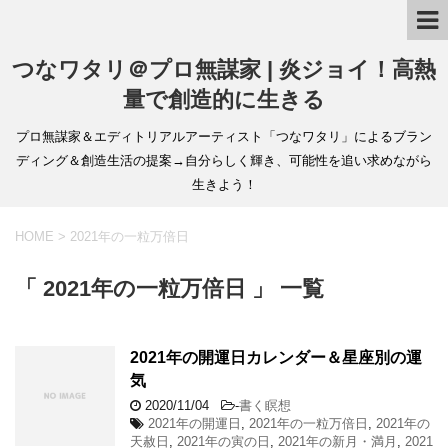
つなワタリ＠プロ無謀家 | 炎ジョイ！高熱
量で創造的に生きる
プロ無謀家＆エディトリアルアーティスト「つなワタリ」によるブラン
ディング＆創造生活の提案→自分らしく輝き、可能性を追い求めながら
生きよう！
HOME
>
2021年の一粒万倍日
「 2021年の一粒万倍日 」 一覧
2021年の開運日カレンダー＆星座別の運
気
2020/11/04
-
書く瞑想
2021年の開運日
,
2021年の一粒万倍日
,
2021年の
天赦日
,
2021年の寅の日
,
2021年の新月・満月
,
2021