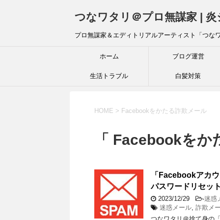
つなワタリ＠プロ無謀家 | 
プロ無謀家＆エディトリアルアーティスト「つな
ホーム
ブログ運営
生活トラブル
白髪対策
HOME
>
Facebookをかたる詐欺メール
「 Facebook
「Facebook
パスワードリセット促
2023/12/29
-
迷惑
迷惑メール
,
詐欺メー
つなワタリ＠捨て身の「プ