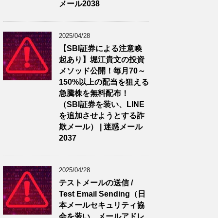
メール2038
2025/04/28
【SBI証券による注意喚
起あり】堀江貴文の投資
メソッド公開！毎月70～
150%以上の配当を狙える
急騰株を無料配布！
（SBI証券を装い、LINE
を追加させようとする詐
欺メール） | 迷惑メール
2037
2025/04/28
テストメールの送信 /
Test Email Sending（日
本メールセキュリティ協
会を装い、メールアドレ