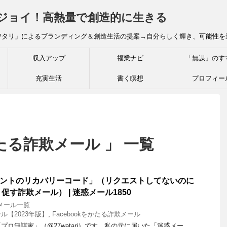
炎ジョイ！高熱量で創造的に生きる
ワタリ」によるブランディング＆創造生活の提案→自分らしく輝き、可能性を
収入アップ
福業ナビ
「無謀」のす
充実生活
書く瞑想
プロフィー
をかたる詐欺メール 」 一覧
アカウントのリカバリーコード」（リクエストしてないのに
す詐欺メール） | 迷惑メール1850
メール一覧
ル【2023年版】
,
Facebookをかたる詐欺メール
ロ無謀家」（@27watari）です。私の元に届いた「迷惑メー