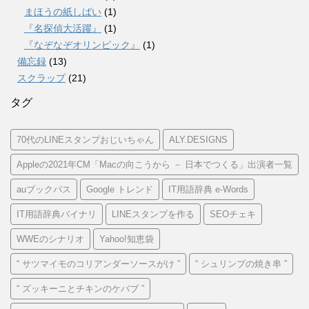
まほうの紙しばい
(1)
『名探偵大活躍』
(1)
『なぞなぞオリンピック』
(1)
備忘録
(13)
スクラップ
(21)
タグ
70代のLINEスタンプおじいちゃん
ALY.DESIGNS
Appleの2021年CM「Macの向こうから － 日本でつくる」出演者一覧
auブックパス
Google トレンド
IT用語辞典 e-Words
IT用語辞典バイナリ
LINEスタンプを作る
SEOチェキ
WWEのシナリオ
Yahoo!知恵袋
“ サツマイモのコリアンダーソースがけ ”
“ シュリンプの焼き串 ”
“ ズッキーニとチキンのケバブ ”