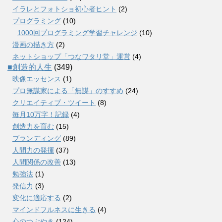
イラレとフォトショ初心者ヒント
(2)
プログラミング
(10)
1000回プログラミング学習チャレンジ
(10)
漫画の描き方
(2)
ネットショップ「つなワタリ堂」運営
(4)
■創造的人生
(349)
映像エッセンス
(1)
プロ無謀家による「無謀」のすすめ
(24)
クリエイティブ・ツイート
(8)
毎月10万字！記録
(4)
創造力を育む
(15)
ブランディング
(89)
人間力の発揮
(37)
人間関係の改善
(13)
勉強法
(1)
発信力
(3)
変化に適応する
(2)
マインドフルネスに生きる
(4)
心のつぶやき
(124)