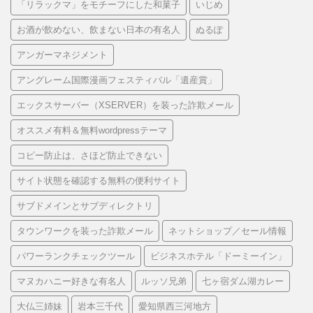
「リラックマ」をモチーフにした和菓子
いじめ
お酒が飲めない、飲まない日本の有名人
ぬるぽ
アンガーマネジメント
アングレーム国際漫画フェスティバル「遺産賞」
エックスサーバー（XSERVER）を装った詐欺メール
オススメ有料＆無料wordpressテーマ
コピー防止は、さほど防止できない
サイト状態を確認する無料の便利サイト
サブドメインとサブディレクトリ
タウンワークを装った詐欺メール
ネットショップ／セール情報
パワーランクチェックツール
ビジネスホテル「ドーミーイン」
マヌカハニー好きな有名人
ルッソ兄弟
七ヶ宿ダム湖カレー
大仏三姉妹
岩本三千代
愛知県西三河地方