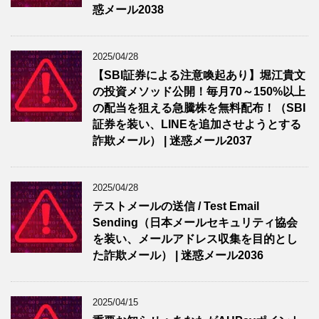
惑メール2038
2025/04/28
【SBI証券による注意喚起あり】堀江貴文
の投資メソッド公開！毎月70～150%以上
の配当を狙える急騰株を無料配布！（SBI
証券を装い、LINEを追加させようとする
詐欺メール） | 迷惑メール2037
2025/04/28
テストメールの送信 / Test Email
Sending（日本メールセキュリティ協会
を装い、メールアドレス収集を目的とし
た詐欺メール） | 迷惑メール2036
2025/04/15