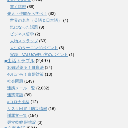
書く瞑想
(68)
先人・仲間から学べ！
(82)
世界の名言（英語＆日本語）
(4)
気になった話題
(9)
ビジネス哲学
(2)
人物スクラップ
(63)
人生のターニングポイント
(3)
実録！VALUの使い方のポイント
(1)
■生活トラブル
(2,497)
10歳若返る！健康法
(34)
40代から！白髪対策
(13)
社会問題
(149)
迷惑メール一覧
(2,032)
迷惑電話
(39)
#コロナ団結
(12)
リスク回避！防災情報
(16)
謝罪文一覧
(154)
尋常乾癬 闘病記
(3)