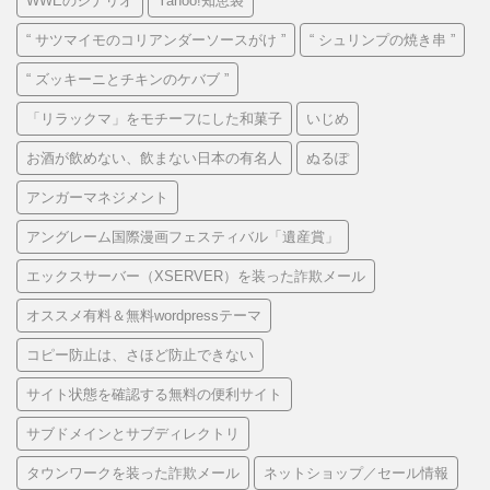
WWEのシナリオ
Yahoo!知恵袋
“ サツマイモのコリアンダーソースがけ ”
“ シュリンプの焼き串 ”
“ ズッキーニとチキンのケバブ ”
「リラックマ」をモチーフにした和菓子
いじめ
お酒が飲めない、飲まない日本の有名人
ぬるぽ
アンガーマネジメント
アングレーム国際漫画フェスティバル「遺産賞」
エックスサーバー（XSERVER）を装った詐欺メール
オススメ有料＆無料wordpressテーマ
コピー防止は、さほど防止できない
サイト状態を確認する無料の便利サイト
サブドメインとサブディレクトリ
タウンワークを装った詐欺メール
ネットショップ／セール情報