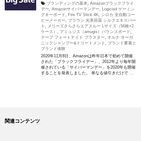
ブランディングの基本
,
Amazonブラックフライ
デー
,
Amazonサイバーマンデー
,
Logicool ゲーミン
グキーボード
,
Fire TV Stick 4K
,
シロカ 全自動コー
ヒーメーカー
,
ブラウン 光美容器 シルクエキスパー
ト
,
メリーズさらさらエアスルー Lサイズ（56枚×2
ケース）
,
アミュジス（amugis）バランスボード
,
ナーフ フォートナイト ブラスター
,
オルナ オーガ
ニックシャンプー&トリートメント
,
ブランド要素と
ブランド体験
2020年11月8日、Amazonは昨年日本で初めて開催
された「ブラックフライデー」、2012年より毎年開
催されている「サイバーマンデー」を2020年も開催
することを発表しました。 単なる値引きだけで …
関連コンテンツ