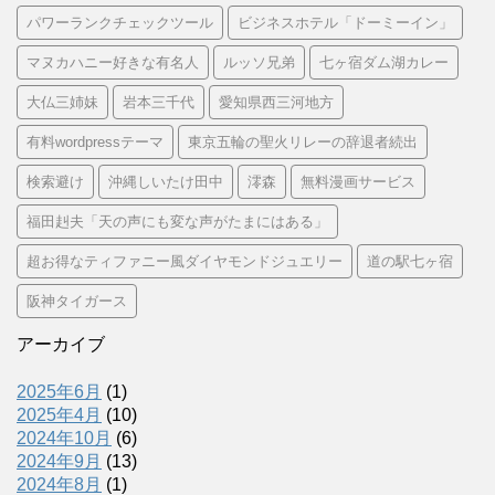
パワーランクチェックツール
ビジネスホテル「ドーミーイン」
マヌカハニー好きな有名人
ルッソ兄弟
七ヶ宿ダム湖カレー
大仏三姉妹
岩本三千代
愛知県西三河地方
有料wordpressテーマ
東京五輪の聖火リレーの辞退者続出
検索避け
沖縄しいたけ田中
澪森
無料漫画サービス
福田赳夫「天の声にも変な声がたまにはある」
超お得なティファニー風ダイヤモンドジュエリー
道の駅七ヶ宿
阪神タイガース
アーカイブ
2025年6月
(1)
2025年4月
(10)
2024年10月
(6)
2024年9月
(13)
2024年8月
(1)