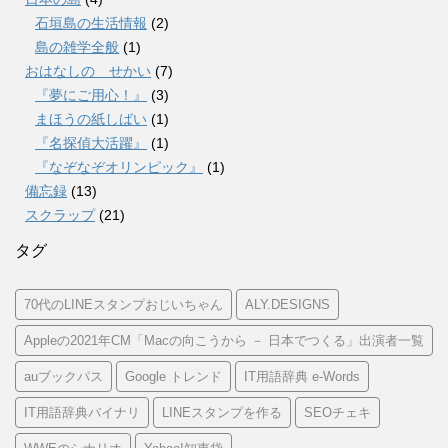
石垣島の生活情報
(2)
島の雑学全般
(1)
おはなしの せかい
(7)
『夢にご用心！』
(3)
まほうの紙しばい
(1)
『名探偵大活躍』
(1)
『なぞなぞオリンピック』
(1)
備忘録
(13)
スクラップ
(21)
タグ
70代のLINEスタンプおじいちゃん
ALY.DESIGNS
Appleの2021年CM「Macの向こうから － 日本でつくる」出演者一覧
auブックパス
Google トレンド
IT用語辞典 e-Words
IT用語辞典バイナリ
LINEスタンプを作る
SEOチェキ