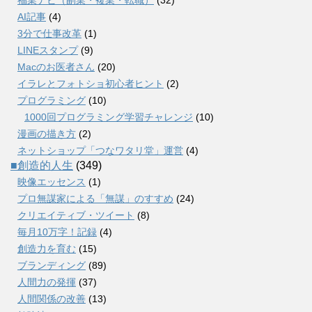
AI記事
(4)
3分で仕事改革
(1)
LINEスタンプ
(9)
Macのお医者さん
(20)
イラレとフォトショ初心者ヒント
(2)
プログラミング
(10)
1000回プログラミング学習チャレンジ
(10)
漫画の描き方
(2)
ネットショップ「つなワタリ堂」運営
(4)
■創造的人生
(349)
映像エッセンス
(1)
プロ無謀家による「無謀」のすすめ
(24)
クリエイティブ・ツイート
(8)
毎月10万字！記録
(4)
創造力を育む
(15)
ブランディング
(89)
人間力の発揮
(37)
人間関係の改善
(13)