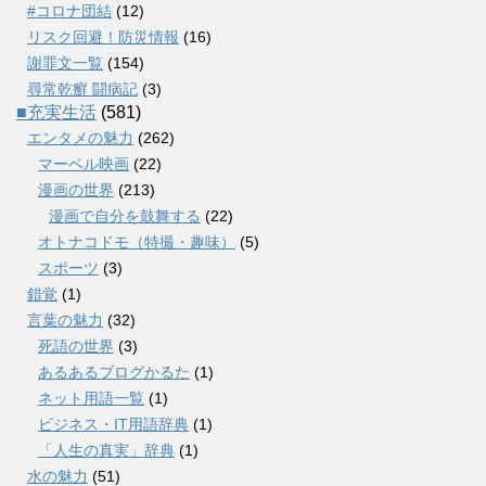
#コロナ団結
(12)
リスク回避！防災情報
(16)
謝罪文一覧
(154)
尋常乾癬 闘病記
(3)
■充実生活
(581)
エンタメの魅力
(262)
マーベル映画
(22)
漫画の世界
(213)
漫画で自分を鼓舞する
(22)
オトナコドモ（特撮・趣味）
(5)
スポーツ
(3)
錯覚
(1)
言葉の魅力
(32)
死語の世界
(3)
あるあるブログかるた
(1)
ネット用語一覧
(1)
ビジネス・IT用語辞典
(1)
「人生の真実」辞典
(1)
水の魅力
(51)