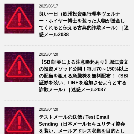
2025/06/17
良い一日（欧州投資銀行理事ヴェルナ
ー・ホイヤー博士を装った人物が送金し
てくれると伝える古典的詐欺メール） | 迷
惑メール2038
2025/04/28
【SBI証券による注意喚起あり】堀江貴文
の投資メソッド公開！毎月70～150%以上
の配当を狙える急騰株を無料配布！（SBI
証券を装い、LINEを追加させようとする
詐欺メール） | 迷惑メール2037
2025/04/28
テストメールの送信 / Test Email
Sending（日本メールセキュリティ協会
を装い、メールアドレス収集を目的とし