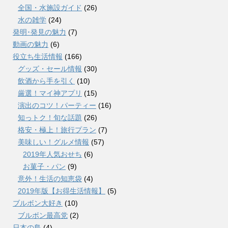
全国・水施設ガイド
(26)
水の雑学
(24)
発明･発見の魅力
(7)
動画の魅力
(6)
役立ち生活情報
(166)
グッズ・セール情報
(30)
飲酒から手を引く
(10)
厳選！マイ神アプリ
(15)
演出のコツ！パーティー
(16)
知っトク！旬な話題
(26)
格安・極上！旅行プラン
(7)
美味しい！グルメ情報
(57)
2019年人気おせち
(6)
お菓子・パン
(9)
意外！生活の知恵袋
(4)
2019年版【お得生活情報】
(5)
ブルボン大好き
(10)
ブルボン最高党
(2)
日本の島
(4)