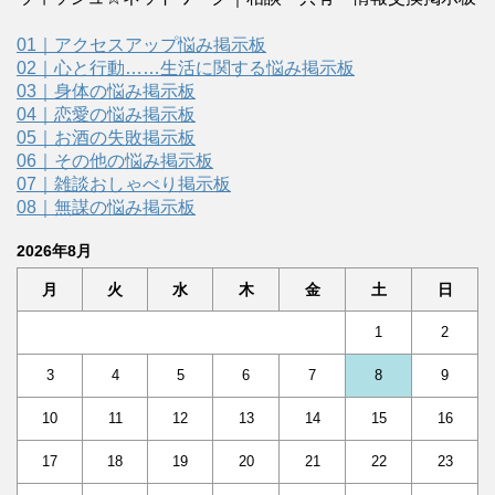
01｜アクセスアップ悩み掲示板
02｜心と行動……生活に関する悩み掲示板
03｜身体の悩み掲示板
04｜恋愛の悩み掲示板
05｜お酒の失敗掲示板
06｜その他の悩み掲示板
07｜雑談おしゃべり掲示板
08｜無謀の悩み掲示板
2026年8月
月
火
水
木
金
土
日
1
2
3
4
5
6
7
8
9
10
11
12
13
14
15
16
17
18
19
20
21
22
23