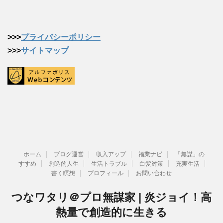
>>>
プライバシーポリシー
>>>
サイトマップ
ホーム
ブログ運営
収入アップ
福業ナビ
「無謀」の
すすめ
創造的人生
生活トラブル
白髪対策
充実生活
書く瞑想
プロフィール
お問い合わせ
つなワタリ＠プロ無謀家 | 炎ジョイ！高
熱量で創造的に生きる