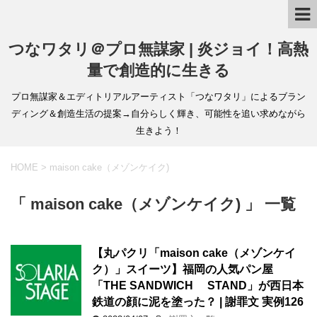
つなワタリ＠プロ無謀家 | 炎ジョイ！高熱
量で創造的に生きる
プロ無謀家＆エディトリアルアーティスト「つなワタリ」によるブラン
ディング＆創造生活の提案→自分らしく輝き、可能性を追い求めながら
生きよう！
HOME
>
maison cake（メゾンケイク)
「 maison cake（メゾンケイク) 」 一覧
【丸パクリ「maison cake（メゾンケイ
ク）」スイーツ】福岡の人気パン屋
「THE SANDWICH STAND」が西日本
鉄道の顔に泥を塗った？ | 謝罪文 実例126