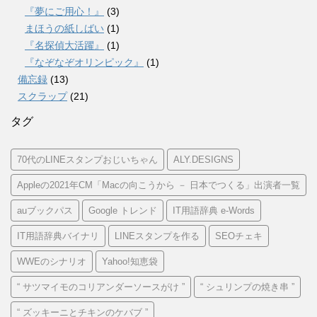
『夢にご用心！』
(3)
まほうの紙しばい
(1)
『名探偵大活躍』
(1)
『なぞなぞオリンピック』
(1)
備忘録
(13)
スクラップ
(21)
タグ
70代のLINEスタンプおじいちゃん
ALY.DESIGNS
Appleの2021年CM「Macの向こうから － 日本でつくる」出演者一覧
auブックパス
Google トレンド
IT用語辞典 e-Words
IT用語辞典バイナリ
LINEスタンプを作る
SEOチェキ
WWEのシナリオ
Yahoo!知恵袋
“ サツマイモのコリアンダーソースがけ ”
“ シュリンプの焼き串 ”
“ ズッキーニとチキンのケバブ ”