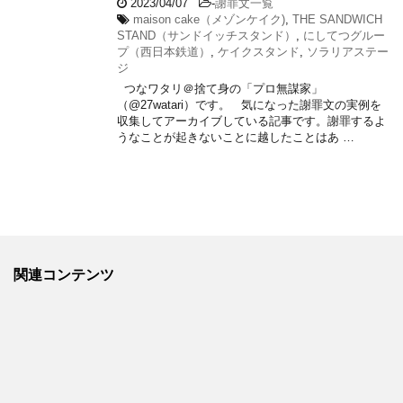
2023/04/07
-
謝罪文一覧
maison cake（メゾンケイク)
,
THE SANDWICH
STAND（サンドイッチスタンド）
,
にしてつグルー
プ（西日本鉄道）
,
ケイクスタンド
,
ソラリアステー
ジ
つなワタリ＠捨て身の「プロ無謀家」
（@27watari）です。 気になった謝罪文の実例を
収集してアーカイブしている記事です。謝罪するよ
うなことが起きないことに越したことはあ …
関連コンテンツ