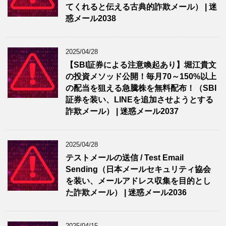
てくれると伝える古典的詐欺メール） | 迷
惑メール2038
2025/04/28
【SBI証券による注意喚起あり】堀江貴文
の投資メソッド公開！毎月70～150%以上
の配当を狙える急騰株を無料配布！（SBI
証券を装い、LINEを追加させようとする
詐欺メール） | 迷惑メール2037
2025/04/28
テストメールの送信 / Test Email
Sending（日本メールセキュリティ協会
を装い、メールアドレス収集を目的とし
た詐欺メール） | 迷惑メール2036
2025/04/15