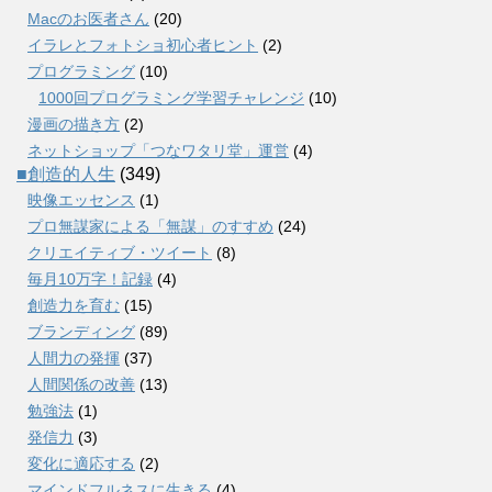
Macのお医者さん
(20)
イラレとフォトショ初心者ヒント
(2)
プログラミング
(10)
1000回プログラミング学習チャレンジ
(10)
漫画の描き方
(2)
ネットショップ「つなワタリ堂」運営
(4)
■創造的人生
(349)
映像エッセンス
(1)
プロ無謀家による「無謀」のすすめ
(24)
クリエイティブ・ツイート
(8)
毎月10万字！記録
(4)
創造力を育む
(15)
ブランディング
(89)
人間力の発揮
(37)
人間関係の改善
(13)
勉強法
(1)
発信力
(3)
変化に適応する
(2)
マインドフルネスに生きる
(4)