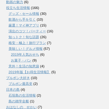
動画の魅力
(6)
役立ち生活情報
(166)
グッズ・セール情報
(30)
飲酒から手を引く
(10)
厳選！マイ神アプリ
(15)
演出のコツ！パーティー
(16)
知っトク！旬な話題
(26)
格安・極上！旅行プラン
(7)
美味しい！グルメ情報
(57)
2019年人気おせち
(6)
お菓子・パン
(9)
意外！生活の知恵袋
(4)
2019年版【お得生活情報】
(5)
ブルボン大好き
(10)
ブルボン最高党
(2)
日本の島
(4)
石垣島の生活情報
(2)
島の雑学全般
(1)
おはなしの せかい
(7)