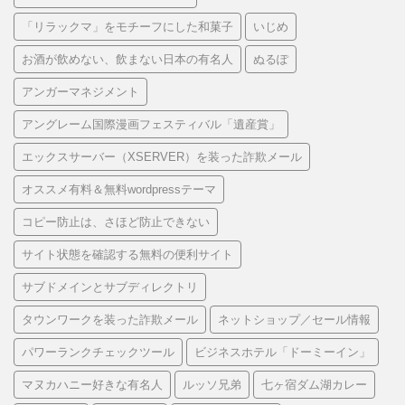
「リラックマ」をモチーフにした和菓子
いじめ
お酒が飲めない、飲まない日本の有名人
ぬるぽ
アンガーマネジメント
アングレーム国際漫画フェスティバル「遺産賞」
エックスサーバー（XSERVER）を装った詐欺メール
オススメ有料＆無料wordpressテーマ
コピー防止は、さほど防止できない
サイト状態を確認する無料の便利サイト
サブドメインとサブディレクトリ
タウンワークを装った詐欺メール
ネットショップ／セール情報
パワーランクチェックツール
ビジネスホテル「ドーミーイン」
マヌカハニー好きな有名人
ルッソ兄弟
七ヶ宿ダム湖カレー