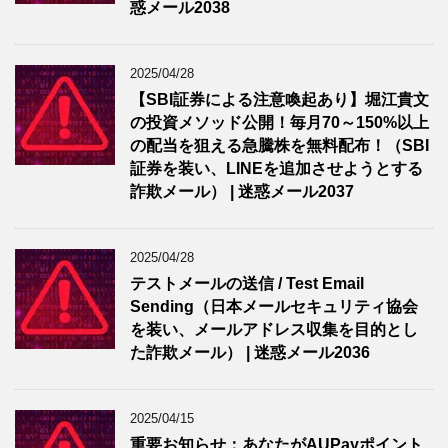
惑メール2038
2025/04/28
【SBI証券による注意喚起あり】堀江貴文
の投資メソッド公開！毎月70～150%以上
の配当を狙える急騰株を無料配布！（SBI
証券を装い、LINEを追加させようとする
詐欺メール） | 迷惑メール2037
2025/04/28
テストメールの送信 / Test Email
Sending（日本メールセキュリティ協会
を装い、メールアドレス収集を目的とし
た詐欺メール） | 迷惑メール2036
2025/04/15
重要お知らせ：あなたがAUPayポイント