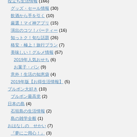
役立ち生活情報
(166)
グッズ・セール情報
(30)
飲酒から手を引く
(10)
厳選！マイ神アプリ
(15)
演出のコツ！パーティー
(16)
知っトク！旬な話題
(26)
格安・極上！旅行プラン
(7)
美味しい！グルメ情報
(57)
2019年人気おせち
(6)
お菓子・パン
(9)
意外！生活の知恵袋
(4)
2019年版【お得生活情報】
(5)
ブルボン大好き
(10)
ブルボン最高党
(2)
日本の島
(4)
石垣島の生活情報
(2)
島の雑学全般
(1)
おはなしの せかい
(7)
『夢にご用心！』
(3)