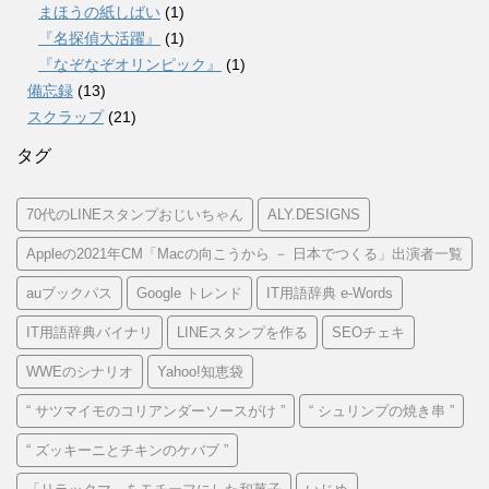
まほうの紙しばい
(1)
『名探偵大活躍』
(1)
『なぞなぞオリンピック』
(1)
備忘録
(13)
スクラップ
(21)
タグ
70代のLINEスタンプおじいちゃん
ALY.DESIGNS
Appleの2021年CM「Macの向こうから － 日本でつくる」出演者一覧
auブックパス
Google トレンド
IT用語辞典 e-Words
IT用語辞典バイナリ
LINEスタンプを作る
SEOチェキ
WWEのシナリオ
Yahoo!知恵袋
“ サツマイモのコリアンダーソースがけ ”
“ シュリンプの焼き串 ”
“ ズッキーニとチキンのケバブ ”