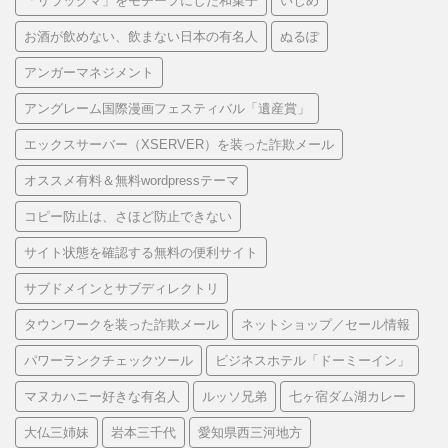
「リラックマ」をモチーフにした和菓子
いじめ
お酒が飲めない、飲まない日本の有名人
ぬるぽ
アンガーマネジメント
アングレーム国際漫画フェスティバル「遺産賞」
エックスサーバー（XSERVER）を装った詐欺メール
オススメ有料＆無料wordpressテーマ
コピー防止は、さほど防止できない
サイト状態を確認する無料の便利サイト
サブドメインとサブディレクトリ
タウンワークを装った詐欺メール
ネットショップ／セール情報
パワーランクチェックツール
ビジネスホテル「ドーミーイン」
マヌカハニー好きな有名人
ルッソ兄弟
七ヶ宿ダム湖カレー
大仏三姉妹
岩本三千代
愛知県西三河地方