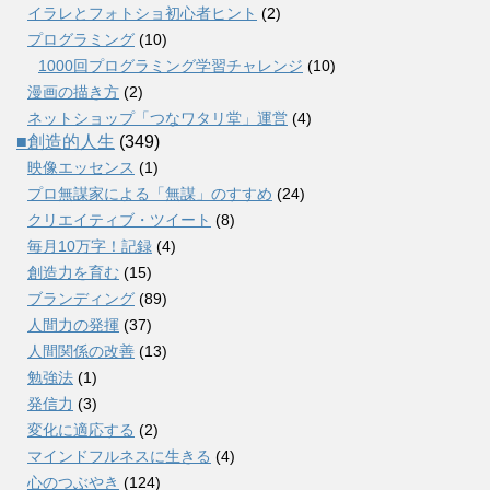
イラレとフォトショ初心者ヒント
(2)
プログラミング
(10)
1000回プログラミング学習チャレンジ
(10)
漫画の描き方
(2)
ネットショップ「つなワタリ堂」運営
(4)
■創造的人生
(349)
映像エッセンス
(1)
プロ無謀家による「無謀」のすすめ
(24)
クリエイティブ・ツイート
(8)
毎月10万字！記録
(4)
創造力を育む
(15)
ブランディング
(89)
人間力の発揮
(37)
人間関係の改善
(13)
勉強法
(1)
発信力
(3)
変化に適応する
(2)
マインドフルネスに生きる
(4)
心のつぶやき
(124)