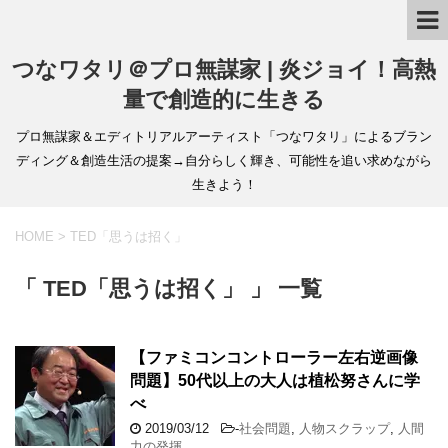
つなワタリ＠プロ無謀家 | 炎ジョイ！高熱
量で創造的に生きる
プロ無謀家＆エディトリアルアーティスト「つなワタリ」によるブラン
ディング＆創造生活の提案→自分らしく輝き、可能性を追い求めながら
生きよう！
HOME
>
TED「思うは招く」
「 TED「思うは招く」 」 一覧
【ファミコンコントローラー左右逆画像
問題】50代以上の大人は植松努さんに学
べ
2019/03/12
-
社会問題
,
人物スクラップ
,
人間
力の発揮