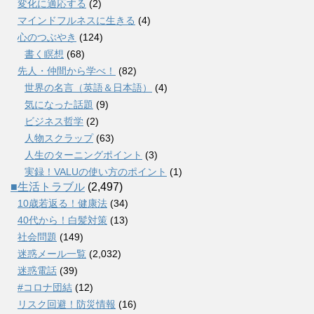
変化に適応する
(2)
マインドフルネスに生きる
(4)
心のつぶやき
(124)
書く瞑想
(68)
先人・仲間から学べ！
(82)
世界の名言（英語＆日本語）
(4)
気になった話題
(9)
ビジネス哲学
(2)
人物スクラップ
(63)
人生のターニングポイント
(3)
実録！VALUの使い方のポイント
(1)
■生活トラブル
(2,497)
10歳若返る！健康法
(34)
40代から！白髪対策
(13)
社会問題
(149)
迷惑メール一覧
(2,032)
迷惑電話
(39)
#コロナ団結
(12)
リスク回避！防災情報
(16)