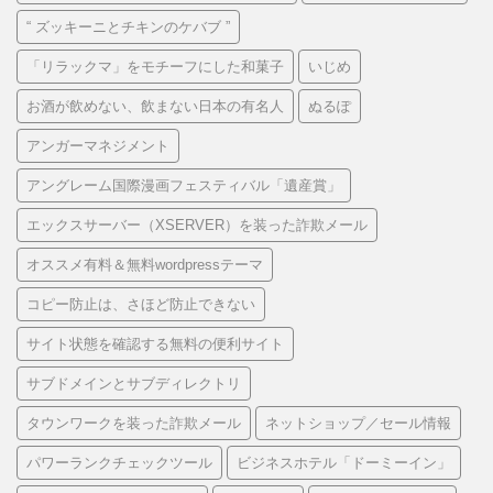
“ ズッキーニとチキンのケバブ ”
「リラックマ」をモチーフにした和菓子
いじめ
お酒が飲めない、飲まない日本の有名人
ぬるぽ
アンガーマネジメント
アングレーム国際漫画フェスティバル「遺産賞」
エックスサーバー（XSERVER）を装った詐欺メール
オススメ有料＆無料wordpressテーマ
コピー防止は、さほど防止できない
サイト状態を確認する無料の便利サイト
サブドメインとサブディレクトリ
タウンワークを装った詐欺メール
ネットショップ／セール情報
パワーランクチェックツール
ビジネスホテル「ドーミーイン」