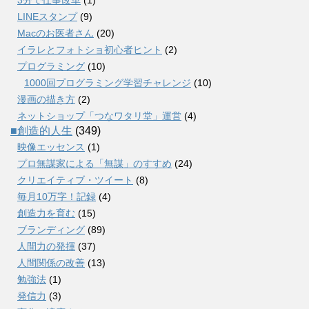
LINEスタンプ
(9)
Macのお医者さん
(20)
イラレとフォトショ初心者ヒント
(2)
プログラミング
(10)
1000回プログラミング学習チャレンジ
(10)
漫画の描き方
(2)
ネットショップ「つなワタリ堂」運営
(4)
■創造的人生
(349)
映像エッセンス
(1)
プロ無謀家による「無謀」のすすめ
(24)
クリエイティブ・ツイート
(8)
毎月10万字！記録
(4)
創造力を育む
(15)
ブランディング
(89)
人間力の発揮
(37)
人間関係の改善
(13)
勉強法
(1)
発信力
(3)