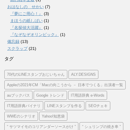
おはなしの せかい
(7)
『夢にご用心！』
(3)
まほうの紙しばい
(1)
『名探偵大活躍』
(1)
『なぞなぞオリンピック』
(1)
備忘録
(13)
スクラップ
(21)
タグ
70代のLINEスタンプおじいちゃん
ALY.DESIGNS
Appleの2021年CM「Macの向こうから － 日本でつくる」出演者一覧
auブックパス
Google トレンド
IT用語辞典 e-Words
IT用語辞典バイナリ
LINEスタンプを作る
SEOチェキ
WWEのシナリオ
Yahoo!知恵袋
“ サツマイモのコリアンダーソースがけ ”
“ シュリンプの焼き串 ”