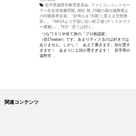
岩手県遠野市教育委員会
,
ファミコンコントロー
ラー左右逆画像問題
,
植松 努
,
印鑑の届出義務廃止
の印鑑業界反発
,
『好奇心を“天職"に変える空想教
室』
,
『NASAより宇宙に近い町工場 (ディスカヴァ
ー携書) 』
,
TED「思うは招く」
つなワタリ＠捨て身の「プロ無謀家」
（@27watari）です。あまりディスるのは好きでは
ありません。しかし！ あえて書きます。頭が悪す
ぎます！ あまりにも頭が悪すぎます！ 岩手県の
遠野市 …
関連コンテンツ