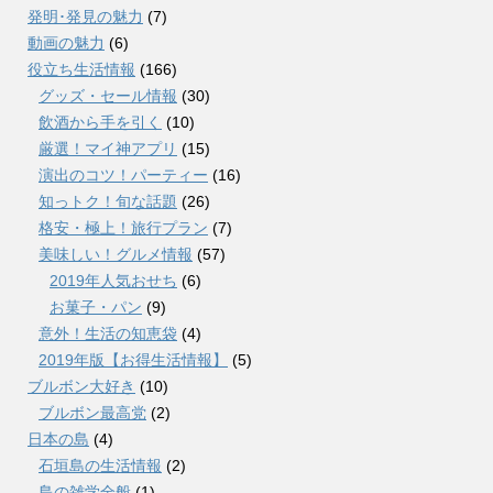
発明･発見の魅力
(7)
動画の魅力
(6)
役立ち生活情報
(166)
グッズ・セール情報
(30)
飲酒から手を引く
(10)
厳選！マイ神アプリ
(15)
演出のコツ！パーティー
(16)
知っトク！旬な話題
(26)
格安・極上！旅行プラン
(7)
美味しい！グルメ情報
(57)
2019年人気おせち
(6)
お菓子・パン
(9)
意外！生活の知恵袋
(4)
2019年版【お得生活情報】
(5)
ブルボン大好き
(10)
ブルボン最高党
(2)
日本の島
(4)
石垣島の生活情報
(2)
島の雑学全般
(1)