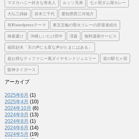
マヌカハニー好きな有名人
ルッソ兄弟
七ヶ宿ダム湖カレー
大仏三姉妹
岩本三千代
愛知県西三河地方
有料wordpressテーマ
東京五輪の聖火リレーの辞退者続出
検索避け
沖縄しいたけ田中
澪森
無料漫画サービス
福田赳夫「天の声にも変な声がたまにはある」
超お得なティファニー風ダイヤモンドジュエリー
道の駅七ヶ宿
阪神タイガース
アーカイブ
2025年6月
(1)
2025年4月
(10)
2024年10月
(6)
2024年9月
(13)
2024年8月
(1)
2024年6月
(14)
2024年5月
(19)