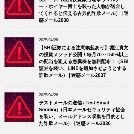
ー・ホイヤー博士を装った人物が送金し
てくれると伝える古典的詐欺メール） | 迷
惑メール2038
2025/04/28
【SBI証券による注意喚起あり】堀江貴文
の投資メソッド公開！毎月70～150%以上
の配当を狙える急騰株を無料配布！（SBI
証券を装い、LINEを追加させようとする
詐欺メール） | 迷惑メール2037
2025/04/28
テストメールの送信 / Test Email
Sending（日本メールセキュリティ協会
を装い、メールアドレス収集を目的とし
た詐欺メール） | 迷惑メール2036