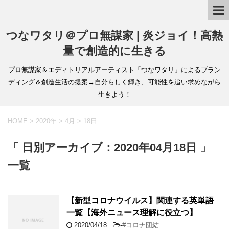
つなワタリ＠プロ無謀家 | 炎ジョイ！高熱
量で創造的に生きる
プロ無謀家＆エディトリアルアーティスト「つなワタリ」によるブラン
ディング＆創造生活の提案→自分らしく輝き、可能性を追い求めながら
生きよう！
HOME
>
2020年
>
4月
>
18日
「 日別アーカイブ：2020年04月18日 」
一覧
【新型コロナウイルス】関連する英単語
一覧【海外ニュース理解に役立つ】
2020/04/18
-
#コロナ団結