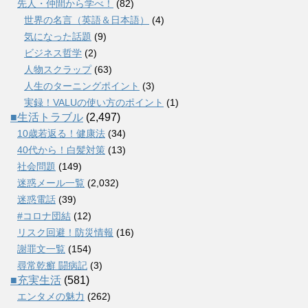
先人・仲間から学べ！
(82)
世界の名言（英語＆日本語）
(4)
気になった話題
(9)
ビジネス哲学
(2)
人物スクラップ
(63)
人生のターニングポイント
(3)
実録！VALUの使い方のポイント
(1)
■生活トラブル
(2,497)
10歳若返る！健康法
(34)
40代から！白髪対策
(13)
社会問題
(149)
迷惑メール一覧
(2,032)
迷惑電話
(39)
#コロナ団結
(12)
リスク回避！防災情報
(16)
謝罪文一覧
(154)
尋常乾癬 闘病記
(3)
■充実生活
(581)
エンタメの魅力
(262)