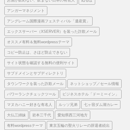
お酒が飲めない、飲まない日本の有名人
ぬるぽ
アンガーマネジメント
アングレーム国際漫画フェスティバル「遺産賞」
エックスサーバー（XSERVER）を装った詐欺メール
オススメ有料＆無料wordpressテーマ
コピー防止は、さほど防止できない
サイト状態を確認する無料の便利サイト
サブドメインとサブディレクトリ
タウンワークを装った詐欺メール
ネットショップ／セール情報
パワーランクチェックツール
ビジネスホテル「ドーミーイン」
マヌカハニー好きな有名人
ルッソ兄弟
七ヶ宿ダム湖カレー
大仏三姉妹
岩本三千代
愛知県西三河地方
有料wordpressテーマ
東京五輪の聖火リレーの辞退者続出