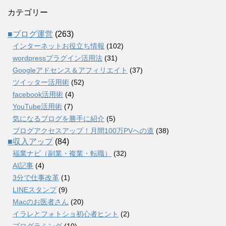
カテゴリー
■ブログ運営
(263)
インターネットお役立ち情報
(102)
wordpressプラグイン活用法
(31)
Googleアドセンス＆アフィリエイト
(37)
ツイッター活用術
(52)
facebook活用術
(4)
YouTube活用術
(7)
気になるブログを勝手に紹介
(5)
ブログアクセスアップ！月間100万PVへの道
(38)
■収入アップ
(84)
福業ナビ（副業・複業・転職）
(32)
AI記事
(4)
3分で仕事改革
(1)
LINEスタンプ
(9)
Macのお医者さん
(20)
イラレとフォトショ初心者ヒント
(2)
プログラミング
(10)