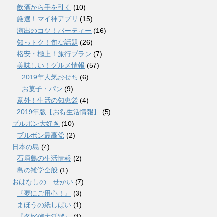
飲酒から手を引く
(10)
厳選！マイ神アプリ
(15)
演出のコツ！パーティー
(16)
知っトク！旬な話題
(26)
格安・極上！旅行プラン
(7)
美味しい！グルメ情報
(57)
2019年人気おせち
(6)
お菓子・パン
(9)
意外！生活の知恵袋
(4)
2019年版【お得生活情報】
(5)
ブルボン大好き
(10)
ブルボン最高党
(2)
日本の島
(4)
石垣島の生活情報
(2)
島の雑学全般
(1)
おはなしの せかい
(7)
『夢にご用心！』
(3)
まほうの紙しばい
(1)
『名探偵大活躍』
(1)