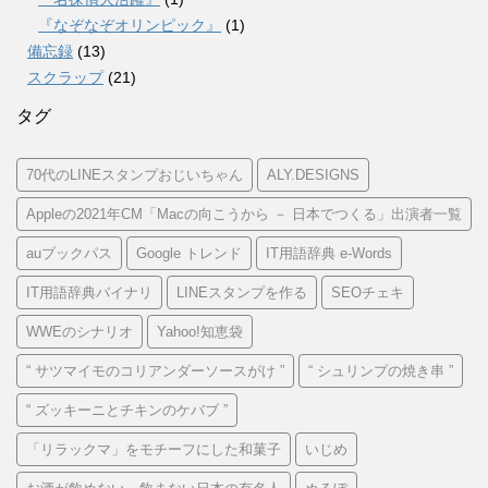
『なぞなぞオリンピック』
(1)
備忘録
(13)
スクラップ
(21)
タグ
70代のLINEスタンプおじいちゃん
ALY.DESIGNS
Appleの2021年CM「Macの向こうから － 日本でつくる」出演者一覧
auブックパス
Google トレンド
IT用語辞典 e-Words
IT用語辞典バイナリ
LINEスタンプを作る
SEOチェキ
WWEのシナリオ
Yahoo!知恵袋
“ サツマイモのコリアンダーソースがけ ”
“ シュリンプの焼き串 ”
“ ズッキーニとチキンのケバブ ”
「リラックマ」をモチーフにした和菓子
いじめ