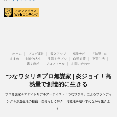
ホーム
ブログ運営
収入アップ
福業ナビ
「無謀」の
すすめ
創造的人生
生活トラブル
白髪対策
充実生活
書く瞑想
プロフィール
お問い合わせ
つなワタリ＠プロ無謀家 | 炎ジョイ！高
熱量で創造的に生きる
プロ無謀家＆エディトリアルアーティスト「つなワタリ」によるブランディ
ング＆創造生活の提案→自分らしく輝き、可能性を追い求めながら生きよ
う！