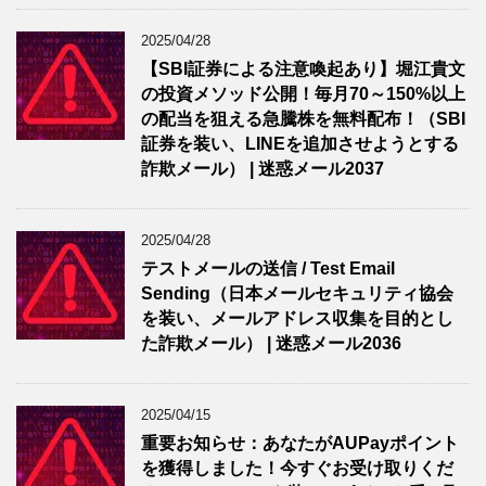
2025/04/28
【SBI証券による注意喚起あり】堀江貴文
の投資メソッド公開！毎月70～150%以上
の配当を狙える急騰株を無料配布！（SBI
証券を装い、LINEを追加させようとする
詐欺メール） | 迷惑メール2037
2025/04/28
テストメールの送信 / Test Email
Sending（日本メールセキュリティ協会
を装い、メールアドレス収集を目的とし
た詐欺メール） | 迷惑メール2036
2025/04/15
重要お知らせ：あなたがAUPayポイント
を獲得しました！今すぐお受け取りくだ