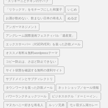
“ ズッキーニとチキンのケバブ ”
「リラックマ」をモチーフにした和菓子
いじめ
お酒が飲めない、飲まない日本の有名人
ぬるぽ
アンガーマネジメント
アングレーム国際漫画フェスティバル「遺産賞」
エックスサーバー（XSERVER）を装った詐欺メール
オススメ有料＆無料wordpressテーマ
コピー防止は、さほど防止できない
サイト状態を確認する無料の便利サイト
サブドメインとサブディレクトリ
タウンワークを装った詐欺メール
ネットショップ／セール情報
パワーランクチェックツール
ビジネスホテル「ドーミーイン」
マヌカハニー好きな有名人
ルッソ兄弟
七ヶ宿ダム湖カレー