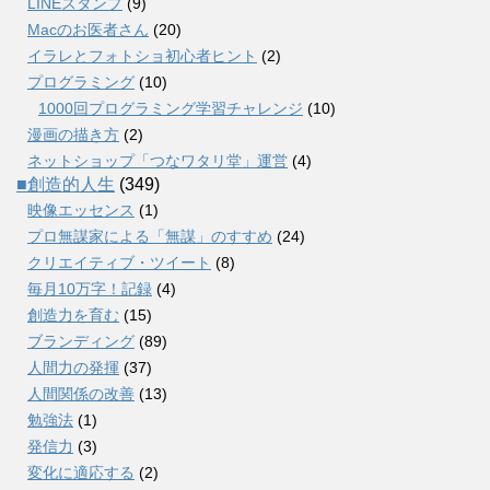
LINEスタンプ
(9)
Macのお医者さん
(20)
イラレとフォトショ初心者ヒント
(2)
プログラミング
(10)
1000回プログラミング学習チャレンジ
(10)
漫画の描き方
(2)
ネットショップ「つなワタリ堂」運営
(4)
■創造的人生
(349)
映像エッセンス
(1)
プロ無謀家による「無謀」のすすめ
(24)
クリエイティブ・ツイート
(8)
毎月10万字！記録
(4)
創造力を育む
(15)
ブランディング
(89)
人間力の発揮
(37)
人間関係の改善
(13)
勉強法
(1)
発信力
(3)
変化に適応する
(2)