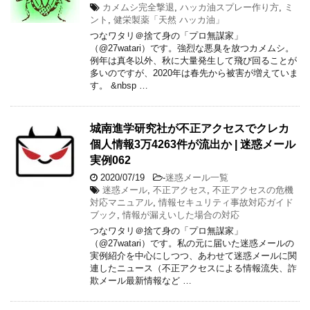
カメムシ完全撃退
,
ハッカ油スプレー作り方
,
ミ
ント
,
健栄製薬「天然 ハッカ油」
つなワタリ＠捨て身の「プロ無謀家」
（@27watari）です。強烈な悪臭を放つカメムシ。
例年は真冬以外、秋に大量発生して飛び回ることが
多いのですが、2020年は春先から被害が増えていま
す。 &nbsp …
城南進学研究社が不正アクセスでクレカ
個人情報3万4263件が流出か | 迷惑メール
実例062
2020/07/19
-
迷惑メール一覧
迷惑メール
,
不正アクセス
,
不正アクセスの危機
対応マニュアル
,
情報セキュリティ事故対応ガイド
ブック
,
情報が漏えいした場合の対応
つなワタリ＠捨て身の「プロ無謀家」
（@27watari）です。私の元に届いた迷惑メールの
実例紹介を中心にしつつ、あわせて迷惑メールに関
連したニュース（不正アクセスによる情報流失、詐
欺メール最新情報など …