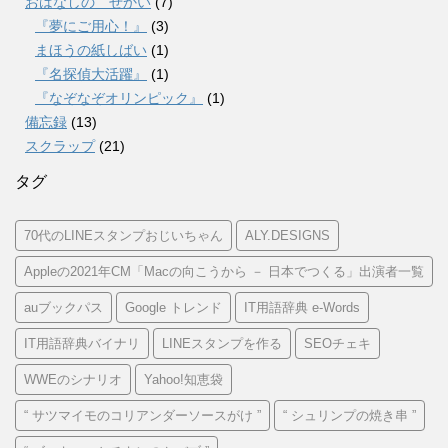
おはなしの せかい
(7)
『夢にご用心！』
(3)
まほうの紙しばい
(1)
『名探偵大活躍』
(1)
『なぞなぞオリンピック』
(1)
備忘録
(13)
スクラップ
(21)
タグ
70代のLINEスタンプおじいちゃん
ALY.DESIGNS
Appleの2021年CM「Macの向こうから － 日本でつくる」出演者一覧
auブックパス
Google トレンド
IT用語辞典 e-Words
IT用語辞典バイナリ
LINEスタンプを作る
SEOチェキ
WWEのシナリオ
Yahoo!知恵袋
“ サツマイモのコリアンダーソースがけ ”
“ シュリンプの焼き串 ”