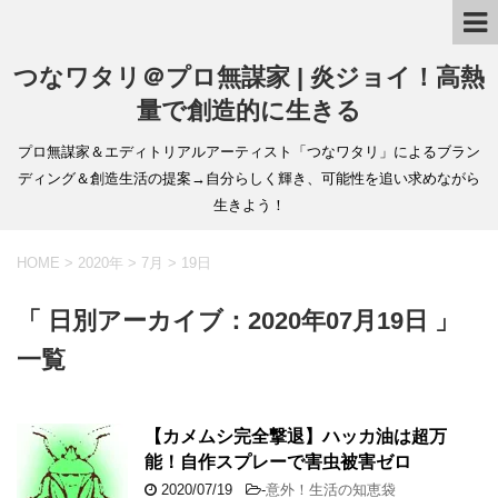
つなワタリ＠プロ無謀家 | 炎ジョイ！高熱
量で創造的に生きる
プロ無謀家＆エディトリアルアーティスト「つなワタリ」によるブラン
ディング＆創造生活の提案→自分らしく輝き、可能性を追い求めながら
生きよう！
HOME
>
2020年
>
7月
>
19日
「 日別アーカイブ：2020年07月19日 」
一覧
【カメムシ完全撃退】ハッカ油は超万
能！自作スプレーで害虫被害ゼロ
2020/07/19
-
意外！生活の知恵袋