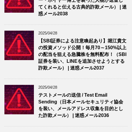
ー・ホイヤー博士を装った人物が送金し
てくれると伝える古典的詐欺メール） | 迷
惑メール2038
2025/04/28
【SBI証券による注意喚起あり】堀江貴文
の投資メソッド公開！毎月70～150%以上
の配当を狙える急騰株を無料配布！（SBI
証券を装い、LINEを追加させようとする
詐欺メール） | 迷惑メール2037
2025/04/28
テストメールの送信 / Test Email
Sending（日本メールセキュリティ協会
を装い、メールアドレス収集を目的とし
た詐欺メール） | 迷惑メール2036