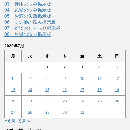
03｜身体の悩み掲示板
04｜恋愛の悩み掲示板
05｜お酒の失敗掲示板
06｜その他の悩み掲示板
07｜雑談おしゃべり掲示板
08｜無謀の悩み掲示板
2020年7月
月
火
水
木
金
土
日
1
2
3
4
5
6
7
8
9
10
11
12
13
14
15
16
17
18
19
20
21
22
23
24
25
26
27
28
29
30
31
« 6月
8月 »