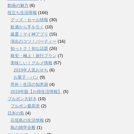
動画の魅力
(6)
役立ち生活情報
(166)
グッズ・セール情報
(30)
飲酒から手を引く
(10)
厳選！マイ神アプリ
(15)
演出のコツ！パーティー
(16)
知っトク！旬な話題
(26)
格安・極上！旅行プラン
(7)
美味しい！グルメ情報
(57)
2019年人気おせち
(6)
お菓子・パン
(9)
意外！生活の知恵袋
(4)
2019年版【お得生活情報】
(5)
ブルボン大好き
(10)
ブルボン最高党
(2)
日本の島
(4)
石垣島の生活情報
(2)
島の雑学全般
(1)