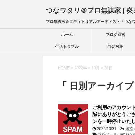
つなワタリ＠プロ無謀家 | 
プロ無謀家＆エディトリアルアーティスト「つな
ホーム
ブログ運営
生活トラブル
白髪対策
HOME
>
2022年
>
10月
>
31日
「 日別アーカイブ：
ご利用のアカウン
誠にありがとうござ
ンを一時停止いたし
2022/10/31
-
迷惑
迷惑メール
,
amaz