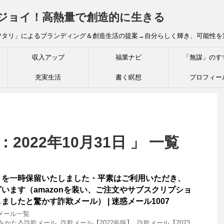
炎ジョイ！高熱量で創造的に生きる
ワタリ」によるブランディング＆創造生活の提案→自分らしく輝き、可能性を
収入アップ
福業ナビ
「無謀」のす
充実生活
書く瞑想
プロフィー
2022年10月31日 」 一覧
トを一時保留いたしました・平素はご利用いただき、
います（amazonを装い、ご注文やサブスクリプショ
ましたと驚かす詐欺メール） | 迷惑メール1007
メール一覧
onをかたる詐欺メール
,
詐欺メール【2022年版】
,
詐欺メール【2023