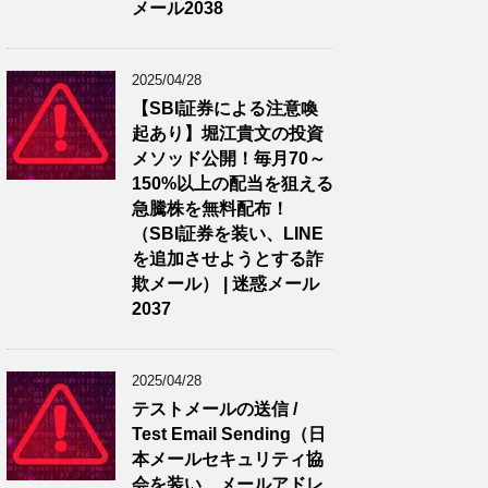
メール2038
2025/04/28
【SBI証券による注意喚
起あり】堀江貴文の投資
メソッド公開！毎月70～
150%以上の配当を狙える
急騰株を無料配布！
（SBI証券を装い、LINE
を追加させようとする詐
欺メール） | 迷惑メール
2037
2025/04/28
テストメールの送信 /
Test Email Sending（日
本メールセキュリティ協
会を装い、メールアドレ