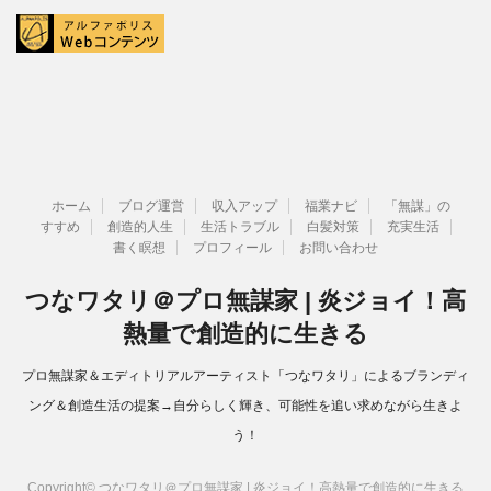
ホーム
ブログ運営
収入アップ
福業ナビ
「無謀」の
すすめ
創造的人生
生活トラブル
白髪対策
充実生活
書く瞑想
プロフィール
お問い合わせ
つなワタリ＠プロ無謀家 | 炎ジョイ！高
熱量で創造的に生きる
プロ無謀家＆エディトリアルアーティスト「つなワタリ」によるブランディ
ング＆創造生活の提案→自分らしく輝き、可能性を追い求めながら生きよ
う！
Copyright© つなワタリ＠プロ無謀家 | 炎ジョイ！高熱量で創造的に生きる