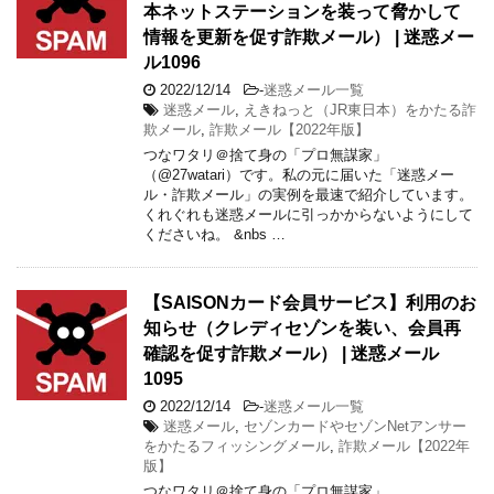
本ネットステーションを装って脅かして
情報を更新を促す詐欺メール） | 迷惑メー
ル1096
2022/12/14
-
迷惑メール一覧
迷惑メール
,
えきねっと（JR東日本）をかたる詐
欺メール
,
詐欺メール【2022年版】
つなワタリ＠捨て身の「プロ無謀家」
（@27watari）です。私の元に届いた「迷惑メー
ル・詐欺メール」の実例を最速で紹介しています。
くれぐれも迷惑メールに引っかからないようにして
くださいね。 &nbs …
【SAISONカード会員サービス】利用のお
知らせ（クレディセゾンを装い、会員再
確認を促す詐欺メール） | 迷惑メール
1095
2022/12/14
-
迷惑メール一覧
迷惑メール
,
セゾンカードやセゾンNetアンサー
をかたるフィッシングメール
,
詐欺メール【2022年
版】
つなワタリ＠捨て身の「プロ無謀家」