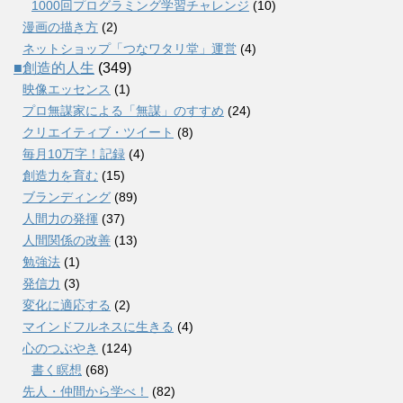
1000回プログラミング学習チャレンジ
(10)
漫画の描き方
(2)
ネットショップ「つなワタリ堂」運営
(4)
■創造的人生
(349)
映像エッセンス
(1)
プロ無謀家による「無謀」のすすめ
(24)
クリエイティブ・ツイート
(8)
毎月10万字！記録
(4)
創造力を育む
(15)
ブランディング
(89)
人間力の発揮
(37)
人間関係の改善
(13)
勉強法
(1)
発信力
(3)
変化に適応する
(2)
マインドフルネスに生きる
(4)
心のつぶやき
(124)
書く瞑想
(68)
先人・仲間から学べ！
(82)