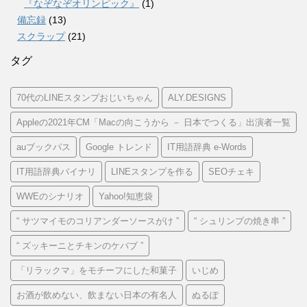
『なぞなぞオリンピック』
(1)
備忘録
(13)
スクラップ
(21)
タグ
70代のLINEスタンプおじいちゃん
ALY.DESIGNS
Appleの2021年CM「Macの向こうから － 日本でつくる」出演者一覧
auブックパス
Google トレンド
IT用語辞典 e-Words
IT用語辞典バイナリ
LINEスタンプを作る
SEOチェキ
WWEのシナリオ
Yahoo!知恵袋
“ サツマイモのコリアンダーソースがけ ”
“ シュリンプの焼き串 ”
“ ズッキーニとチキンのケバブ ”
「リラックマ」をモチーフにした和菓子
いじめ
お酒が飲めない、飲まない日本の有名人
ぬるぽ