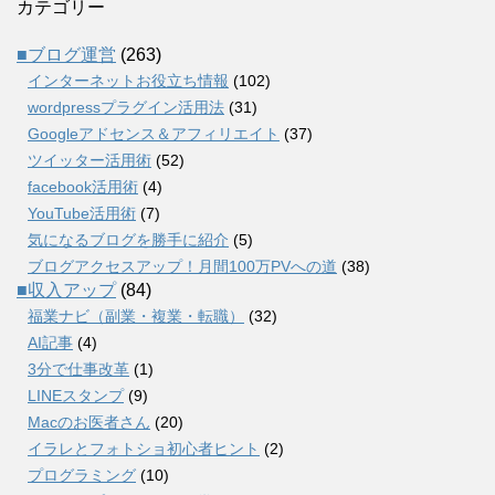
カテゴリー
■ブログ運営
(263)
インターネットお役立ち情報
(102)
wordpressプラグイン活用法
(31)
Googleアドセンス＆アフィリエイト
(37)
ツイッター活用術
(52)
facebook活用術
(4)
YouTube活用術
(7)
気になるブログを勝手に紹介
(5)
ブログアクセスアップ！月間100万PVへの道
(38)
■収入アップ
(84)
福業ナビ（副業・複業・転職）
(32)
AI記事
(4)
3分で仕事改革
(1)
LINEスタンプ
(9)
Macのお医者さん
(20)
イラレとフォトショ初心者ヒント
(2)
プログラミング
(10)