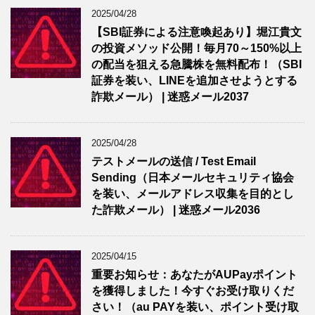
2025/04/28
【SBI証券による注意喚起あり】堀江貴文
の投資メソッド公開！毎月70～150%以上
の配当を狙える急騰株を無料配布！（SBI
証券を装い、LINEを追加させようとする
詐欺メール） | 迷惑メール2037
2025/04/28
テストメールの送信 / Test Email
Sending（日本メールセキュリティ協会
を装い、メールアドレス収集を目的とし
た詐欺メール） | 迷惑メール2036
2025/04/15
重要お知らせ：あなたがAUPayポイント
を獲得しました！今すぐお受け取りくだ
さい！（au PAYを装い、ポイント受け取