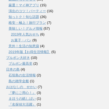
厳選！マイ神アプリ
(15)
演出のコツ！パーティー
(16)
知っトク！旬な話題
(26)
格安・極上！旅行プラン
(7)
美味しい！グルメ情報
(57)
2019年人気おせち
(6)
お菓子・パン
(9)
意外！生活の知恵袋
(4)
2019年版【お得生活情報】
(5)
ブルボン大好き
(10)
ブルボン最高党
(2)
日本の島
(4)
石垣島の生活情報
(2)
島の雑学全般
(1)
おはなしの せかい
(7)
『夢にご用心！』
(3)
まほうの紙しばい
(1)
『名探偵大活躍』
(1)