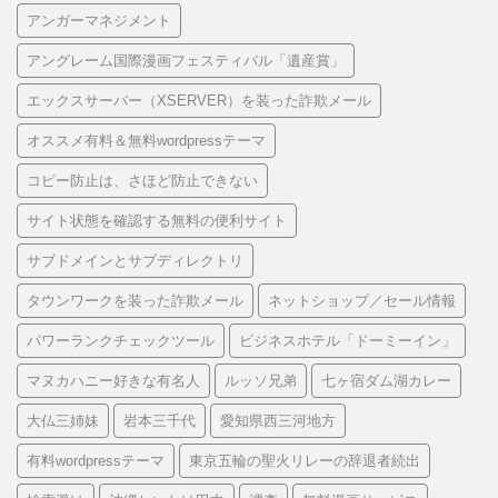
アンガーマネジメント
アングレーム国際漫画フェスティバル「遺産賞」
エックスサーバー（XSERVER）を装った詐欺メール
オススメ有料＆無料wordpressテーマ
コピー防止は、さほど防止できない
サイト状態を確認する無料の便利サイト
サブドメインとサブディレクトリ
タウンワークを装った詐欺メール
ネットショップ／セール情報
パワーランクチェックツール
ビジネスホテル「ドーミーイン」
マヌカハニー好きな有名人
ルッソ兄弟
七ヶ宿ダム湖カレー
大仏三姉妹
岩本三千代
愛知県西三河地方
有料wordpressテーマ
東京五輪の聖火リレーの辞退者続出