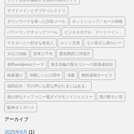
サブドメインとサブディレクトリ
タウンワークを装った詐欺メール
ネットショップ／セール情報
パワーランクチェックツール
ビジネスホテル「ドーミーイン」
マヌカハニー好きな有名人
ルッソ兄弟
七ヶ宿ダム湖カレー
大仏三姉妹
岩本三千代
愛知県西三河地方
有料wordpressテーマ
東京五輪の聖火リレーの辞退者続出
検索避け
沖縄しいたけ田中
澪森
無料漫画サービス
福田赳夫「天の声にも変な声がたまにはある」
超お得なティファニー風ダイヤモンドジュエリー
道の駅七ヶ宿
阪神タイガース
アーカイブ
2025年6月
(1)