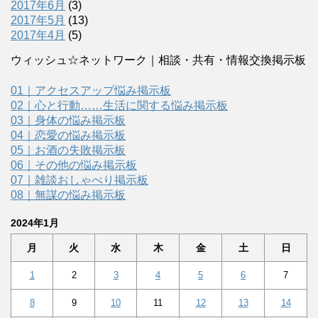
2017年6月
(3)
2017年5月
(13)
2017年4月
(5)
ウィッシュ☆ネットワーク｜相談・共有・情報交換掲示板
01｜アクセスアップ悩み掲示板
02｜心と行動……生活に関する悩み掲示板
03｜身体の悩み掲示板
04｜恋愛の悩み掲示板
05｜お酒の失敗掲示板
06｜その他の悩み掲示板
07｜雑談おしゃべり掲示板
08｜無謀の悩み掲示板
2024年1月
月
火
水
木
金
土
日
1
2
3
4
5
6
7
8
9
10
11
12
13
14