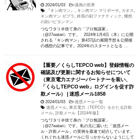
2024/01/03
-
漫画の世界
『キン肉マン』
,
キン肉マン マリポーサ
,
カオス
,
キン肉マン ゼブラ
,
終焉の刻ファナティック
,
燦然
の刻パピヨンマン
つなワタリ＠捨て身の「プロ無謀家」
（@27watari）です。 2024年1月4日（木）に公開
される『キン肉マン』第437話の展開予想＆公開後
の感想の記事です。2024年のスタートとなる …
【重要／くらしTEPCO web】登録情報の
確認及び更新に関するお知らせについて
（東京電力エナジーパートナーを装い、
「くらしTEPCO web」ログインを促す詐
欺メール） | 迷惑メール1858
2024/01/03
-
迷惑メール一覧
迷惑メール
,
東京電力（TEPCO）をかたる詐欺
メール
,
詐欺メール【2024年版】
つなワタリ＠捨て身の「プロ無謀家」
（@27watari）です。私の元に届いた「迷惑メー
ル・詐欺メール」の実例を最速で紹介しています。
くれぐれも迷惑メールに引っかからないようにして