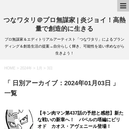
つなワタリ＠プロ無謀家 | 炎ジョイ！高熱
量で創造的に生きる
プロ無謀家＆エディトリアルアーティスト「つなワタリ」によるブラン
ディング＆創造生活の提案→自分らしく輝き、可能性を追い求めながら
生きよう！
HOME
>
2024年
>
1月
>
3日
「 日別アーカイブ：2024年01月03日 」
一覧
【キン肉マン第437話の予想と感想】新た
な戦いの新章へ！ バベルの塔編にピリ
オド カオス・アヴェニール登場！