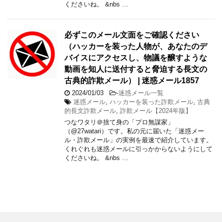
くださいね。 &nbs …
必ずこのメール文面をご確認ください
（ハッカーを装った人物が、あなたのデ
バイスにアクセスし、物議を醸すような
動画を知人に送付すると脅迫する長文の
古典的詐欺メール） | 迷惑メール1857
2024/01/03
-
迷惑メール一覧
迷惑メール
,
ハッカーを装った詐欺メール
,
古典
的長文詐欺メール
,
詐欺メール【2024年版】
つなワタリ＠捨て身の「プロ無謀家」
（@27watari）です。私の元に届いた「迷惑メー
ル・詐欺メール」の実例を最速で紹介しています。
くれぐれも迷惑メールに引っかからないようにして
くださいね。 &nbs …