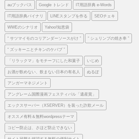
auブックパス
Google トレンド
IT用語辞典 e-Words
IT用語辞典バイナリ
LINEスタンプを作る
SEOチェキ
WWEのシナリオ
Yahoo!知恵袋
“ サツマイモのコリアンダーソースがけ ”
“ シュリンプの焼き串 ”
“ ズッキーニとチキンのケバブ ”
「リラックマ」をモチーフにした和菓子
いじめ
お酒が飲めない、飲まない日本の有名人
ぬるぽ
アンガーマネジメント
アングレーム国際漫画フェスティバル「遺産賞」
エックスサーバー（XSERVER）を装った詐欺メール
オススメ有料＆無料wordpressテーマ
コピー防止は、さほど防止できない
サイト状態を確認する無料の便利サイト