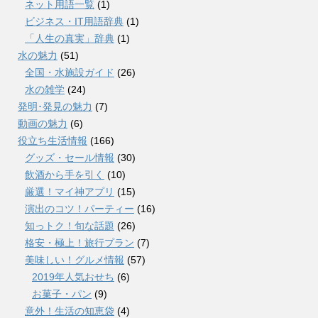
ネット用語一覧
(1)
ビジネス・IT用語辞典
(1)
「人生の真実」辞典
(1)
水の魅力
(51)
全国・水施設ガイド
(26)
水の雑学
(24)
発明･発見の魅力
(7)
動画の魅力
(6)
役立ち生活情報
(166)
グッズ・セール情報
(30)
飲酒から手を引く
(10)
厳選！マイ神アプリ
(15)
演出のコツ！パーティー
(16)
知っトク！旬な話題
(26)
格安・極上！旅行プラン
(7)
美味しい！グルメ情報
(57)
2019年人気おせち
(6)
お菓子・パン
(9)
意外！生活の知恵袋
(4)