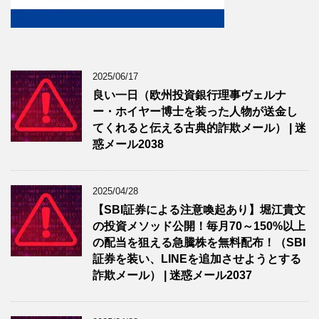
2025/06/17
良い一日（欧州投資銀行理事ヴェルナ
ー・ホイヤー博士を装った人物が送金し
てくれると伝える古典的詐欺メール） | 迷
惑メール2038
2025/04/28
【SBI証券による注意喚起あり】堀江貴文
の投資メソッド公開！毎月70～150%以上
の配当を狙える急騰株を無料配布！（SBI
証券を装い、LINEを追加させようとする
詐欺メール） | 迷惑メール2037