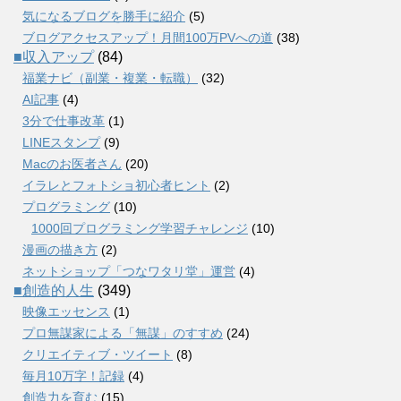
気になるブログを勝手に紹介
(5)
ブログアクセスアップ！月間100万PVへの道
(38)
■収入アップ
(84)
福業ナビ（副業・複業・転職）
(32)
AI記事
(4)
3分で仕事改革
(1)
LINEスタンプ
(9)
Macのお医者さん
(20)
イラレとフォトショ初心者ヒント
(2)
プログラミング
(10)
1000回プログラミング学習チャレンジ
(10)
漫画の描き方
(2)
ネットショップ「つなワタリ堂」運営
(4)
■創造的人生
(349)
映像エッセンス
(1)
プロ無謀家による「無謀」のすすめ
(24)
クリエイティブ・ツイート
(8)
毎月10万字！記録
(4)
創造力を育む
(15)