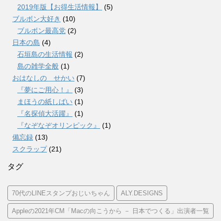
2019年版【お得生活情報】
(5)
ブルボン大好き
(10)
ブルボン最高党
(2)
日本の島
(4)
石垣島の生活情報
(2)
島の雑学全般
(1)
おはなしの せかい
(7)
『夢にご用心！』
(3)
まほうの紙しばい
(1)
『名探偵大活躍』
(1)
『なぞなぞオリンピック』
(1)
備忘録
(13)
スクラップ
(21)
タグ
70代のLINEスタンプおじいちゃん
ALY.DESIGNS
Appleの2021年CM「Macの向こうから － 日本でつくる」出演者一覧