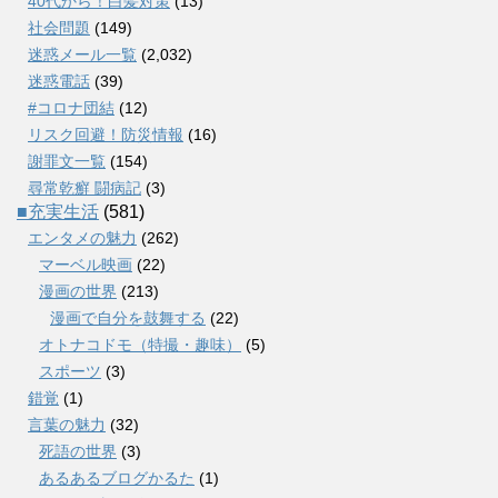
40代から！白髪対策
(13)
社会問題
(149)
迷惑メール一覧
(2,032)
迷惑電話
(39)
#コロナ団結
(12)
リスク回避！防災情報
(16)
謝罪文一覧
(154)
尋常乾癬 闘病記
(3)
■充実生活
(581)
エンタメの魅力
(262)
マーベル映画
(22)
漫画の世界
(213)
漫画で自分を鼓舞する
(22)
オトナコドモ（特撮・趣味）
(5)
スポーツ
(3)
錯覚
(1)
言葉の魅力
(32)
死語の世界
(3)
あるあるブログかるた
(1)