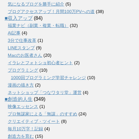
気になるブログを勝手に紹介
(5)
ブログアクセスアップ！月間100万PVへの道
(38)
■収入アップ
(84)
福業ナビ（副業・複業・転職）
(32)
AI記事
(4)
3分で仕事改革
(1)
LINEスタンプ
(9)
Macのお医者さん
(20)
イラレとフォトショ初心者ヒント
(2)
プログラミング
(10)
1000回プログラミング学習チャレンジ
(10)
漫画の描き方
(2)
ネットショップ「つなワタリ堂」運営
(4)
■創造的人生
(349)
映像エッセンス
(1)
プロ無謀家による「無謀」のすすめ
(24)
クリエイティブ・ツイート
(8)
毎月10万字！記録
(4)
創造力を育む
(15)