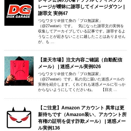
レージが曖昧に謝罪してイメージダウン |
謝罪文 実例47
つなワタリ＠捨て身の「プロ無謀家」
（@27watari）です。 気になった謝罪文の実例を
収集してアーカイブしている記事です。謝罪するよ
うなことが起きないことに越したことはありません
が、も …
【楽天市場】注文内容ご確認（自動配信
メール） | 迷惑メール実例026
つなワタリ＠捨て身の「プロ無謀家」
（@27watari）です。私の元に届いた迷惑メールの
実例を紹介します。くれぐれも迷惑メールに引っか
からないようにしてくださいね。 【目次 …
【ご注意】Amazon アカウント 異常は更
新待ちです（Amazon装い、アカウント所
有権の証明を促す詐欺メール） | 迷惑メー
ル実例136