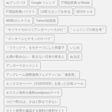
auブックパス
Google トレンド
IT用語辞典 e-Words
IT用語辞典バイナリ
LINEスタンプを作る
SEOチェキ
WWEのシナリオ
Yahoo!知恵袋
“ サツマイモのコリアンダーソースがけ ”
“ シュリンプの焼き串 ”
“ ズッキーニとチキンのケバブ ”
「リラックマ」をモチーフにした和菓子
いじめ
お酒が飲めない、飲まない日本の有名人
ぬるぽ
アンガーマネジメント
アングレーム国際漫画フェスティバル「遺産賞」
エックスサーバー（XSERVER）を装った詐欺メール
オススメ有料＆無料wordpressテーマ
コピー防止は、さほど防止できない
サイト状態を確認する無料の便利サイト