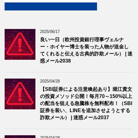
2025/06/17
良い一日（欧州投資銀行理事ヴェルナ
ー・ホイヤー博士を装った人物が送金し
てくれると伝える古典的詐欺メール） | 迷
惑メール2038
2025/04/28
【SBI証券による注意喚起あり】堀江貴文
の投資メソッド公開！毎月70～150%以上
の配当を狙える急騰株を無料配布！（SBI
証券を装い、LINEを追加させようとする
詐欺メール） | 迷惑メール2037
2025/04/28