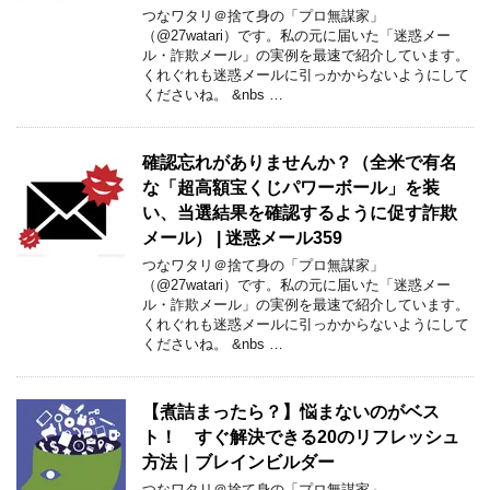
つなワタリ＠捨て身の「プロ無謀家」
（@27watari）です。私の元に届いた「迷惑メー
ル・詐欺メール」の実例を最速で紹介しています。
くれぐれも迷惑メールに引っかからないようにして
くださいね。 &nbs …
確認忘れがありませんか？（全米で有名
な「超高額宝くじパワーボール」を装
い、当選結果を確認するように促す詐欺
メール） | 迷惑メール359
つなワタリ＠捨て身の「プロ無謀家」
（@27watari）です。私の元に届いた「迷惑メー
ル・詐欺メール」の実例を最速で紹介しています。
くれぐれも迷惑メールに引っかからないようにして
くださいね。 &nbs …
【煮詰まったら？】悩まないのがベス
ト！ すぐ解決できる20のリフレッシュ
方法｜ブレインビルダー
つなワタリ＠捨て身の「プロ無謀家」