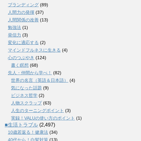
ブランディング
(89)
人間力の発揮
(37)
人間関係の改善
(13)
勉強法
(1)
発信力
(3)
変化に適応する
(2)
マインドフルネスに生きる
(4)
心のつぶやき
(124)
書く瞑想
(68)
先人・仲間から学べ！
(82)
世界の名言（英語＆日本語）
(4)
気になった話題
(9)
ビジネス哲学
(2)
人物スクラップ
(63)
人生のターニングポイント
(3)
実録！VALUの使い方のポイント
(1)
■生活トラブル
(2,497)
10歳若返る！健康法
(34)
40代から！白髪対策
(13)