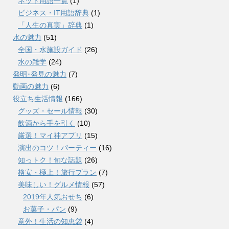
ネット用語一覧
(1)
ビジネス・IT用語辞典
(1)
「人生の真実」辞典
(1)
水の魅力
(51)
全国・水施設ガイド
(26)
水の雑学
(24)
発明･発見の魅力
(7)
動画の魅力
(6)
役立ち生活情報
(166)
グッズ・セール情報
(30)
飲酒から手を引く
(10)
厳選！マイ神アプリ
(15)
演出のコツ！パーティー
(16)
知っトク！旬な話題
(26)
格安・極上！旅行プラン
(7)
美味しい！グルメ情報
(57)
2019年人気おせち
(6)
お菓子・パン
(9)
意外！生活の知恵袋
(4)