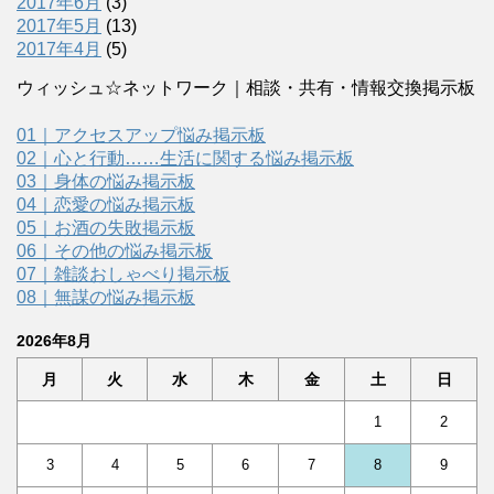
2017年6月
(3)
2017年5月
(13)
2017年4月
(5)
ウィッシュ☆ネットワーク｜相談・共有・情報交換掲示板
01｜アクセスアップ悩み掲示板
02｜心と行動……生活に関する悩み掲示板
03｜身体の悩み掲示板
04｜恋愛の悩み掲示板
05｜お酒の失敗掲示板
06｜その他の悩み掲示板
07｜雑談おしゃべり掲示板
08｜無謀の悩み掲示板
2026年8月
月
火
水
木
金
土
日
1
2
3
4
5
6
7
8
9