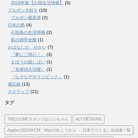
2019年版【お得生活情報】
(5)
ブルボン大好き
(10)
ブルボン最高党
(2)
日本の島
(4)
石垣島の生活情報
(2)
島の雑学全般
(1)
おはなしの せかい
(7)
『夢にご用心！』
(3)
まほうの紙しばい
(1)
『名探偵大活躍』
(1)
『なぞなぞオリンピック』
(1)
備忘録
(13)
スクラップ
(21)
タグ
70代のLINEスタンプおじいちゃん
ALY.DESIGNS
Appleの2021年CM「Macの向こうから － 日本でつくる」出演者一覧