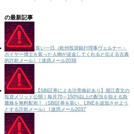
の最新記事
良い一日（欧州投資銀行理事ヴェルナー・
ホイヤー博士を装った人物が送金してくれると伝える古典
的詐欺メール） | 迷惑メール2038
【SBI証券による注意喚起あり】堀江貴文の
投資メソッド公開！毎月70～150%以上の配当を狙える急
騰株を無料配布！（SBI証券を装い、LINEを追加させよう
とする詐欺メール） | 迷惑メール2037