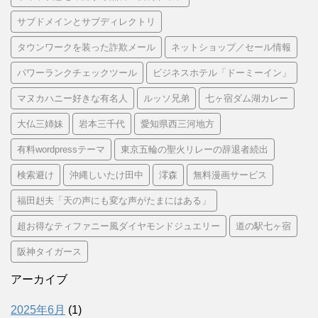
サブドメインとサブディレクトリ
タウンワークを装った詐欺メール
ネットショップ／セール情報
パワーランクチェックツール
ビジネスホテル「ドーミーイン」
マヌカハニー好きな有名人
ルッソ兄弟
七ヶ宿ダム湖カレー
大仏三姉妹
岩本三千代
愛知県西三河地方
有料wordpressテーマ
東京五輪の聖火リレーの辞退者続出
検索避け
沖縄しいたけ田中
澪森
無料漫画サービス
福田赳夫「天の声にも変な声がたまにはある」
超お得なティファニー風ダイヤモンドジュエリー
道の駅七ヶ宿
阪神タイガース
アーカイブ
2025年6月
(1)