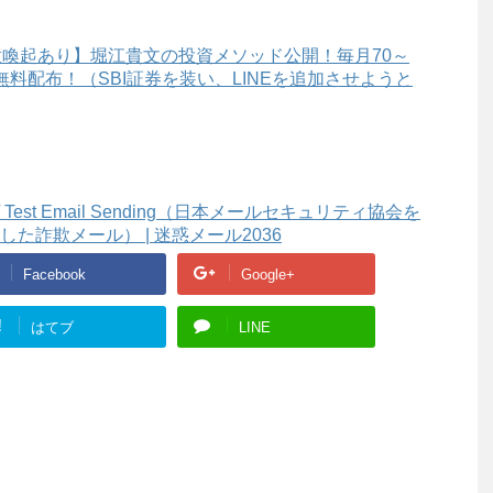
意喚起あり】堀江貴文の投資メソッド公開！毎月70～
無料配布！（SBI証券を装い、LINEを追加させようと
est Email Sending（日本メールセキュリティ協会を
詐欺メール） | 迷惑メール2036
Facebook
Google+
!
はてブ
LINE