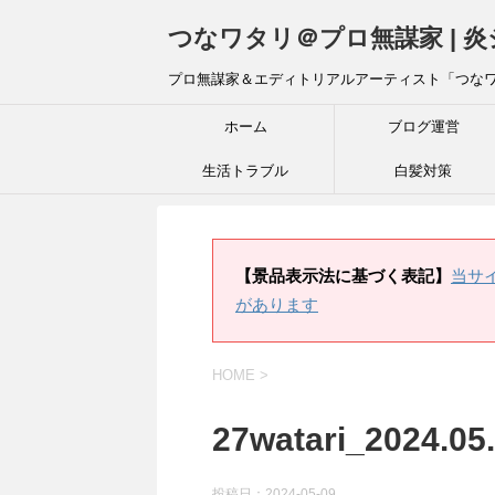
つなワタリ＠プロ無謀家 | 
プロ無謀家＆エディトリアルアーティスト「つな
ホーム
ブログ運営
生活トラブル
白髪対策
【景品表示法に基づく表記】
当サ
があります
HOME
>
27watari_2024.05
投稿日：
2024-05-09