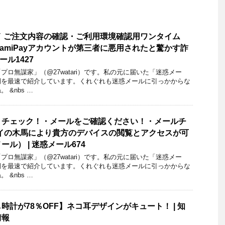
 ご注文内容の確認・ご利用環境確認用ワンタイム
FamiPayアカウントが第三者に悪用されたと驚かす詐
ール1427
ロ無謀家」（@27watari）です。私の元に届いた「迷惑メー
例を最速で紹介しています。くれぐれも迷惑メールに引っかからな
 &nbs …
くチェック！・メールをご確認ください！・メールチ
イの木馬により貴方のデバイスの閲覧とアクセスが可
ル） | 迷惑メール674
ロ無謀家」（@27watari）です。私の元に届いた「迷惑メー
例を最速で紹介しています。くれぐれも迷惑メールに引っかからな
 &nbs …
計が78％OFF】ネコ耳デザインがキュート！ | 知
情報