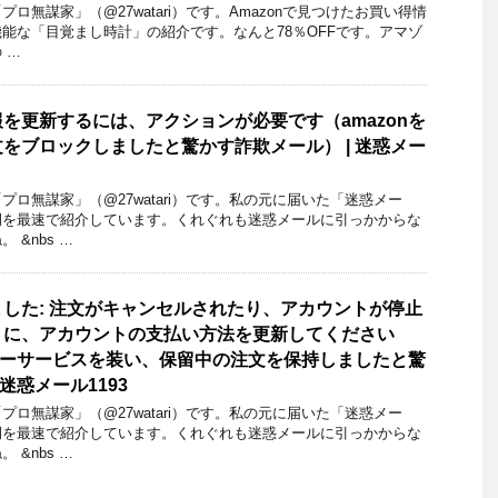
ロ無謀家」（@27watari）です。Amazonで見つけたお買い得情
能な「目覚まし時計」の紹介です。なんと78％OFFです。アマゾ
 …
支払い方法の情報を更新するには、アクションが必要です（amazonを
をブロックしましたと驚かす詐欺メール） | 迷惑メー
ロ無謀家」（@27watari）です。私の元に届いた「迷惑メー
例を最速で紹介しています。くれぐれも迷惑メールに引っかからな
 &nbs …
した: 注文がキャンセルされたり、アカウントが停止
うに、アカウントの支払い方法を更新してください
タマーサービスを装い、保留中の注文を保持しましたと驚
迷惑メール1193
ロ無謀家」（@27watari）です。私の元に届いた「迷惑メー
例を最速で紹介しています。くれぐれも迷惑メールに引っかからな
 &nbs …