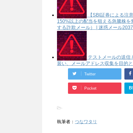
【SBI証券による注
150%以上の配当を狙える急騰株を
する詐欺メール） | 迷惑メール2037
テストメールの送信 / T
装い、メールアドレス収集を目的とした
Twitter
B
Pocket
-
執筆者：
つなワタリ