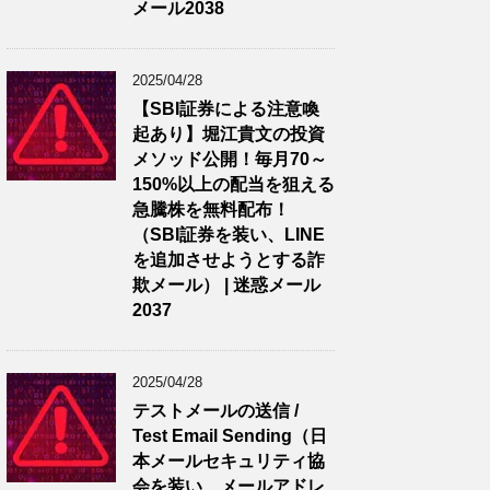
メール2038
2025/04/28
【SBI証券による注意喚
起あり】堀江貴文の投資
メソッド公開！毎月70～
150%以上の配当を狙える
急騰株を無料配布！
（SBI証券を装い、LINE
を追加させようとする詐
欺メール） | 迷惑メール
2037
2025/04/28
テストメールの送信 /
Test Email Sending（日
本メールセキュリティ協
会を装い、メールアドレ