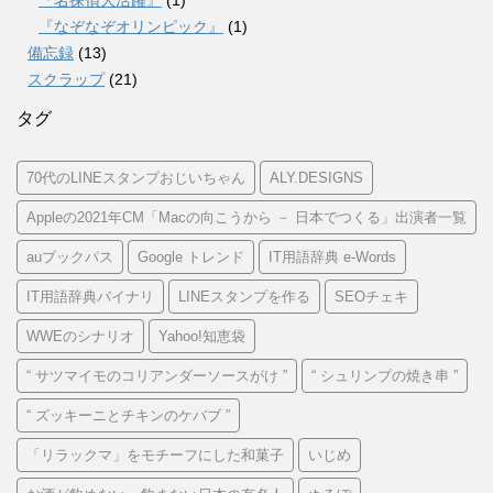
『なぞなぞオリンピック』
(1)
備忘録
(13)
スクラップ
(21)
タグ
70代のLINEスタンプおじいちゃん
ALY.DESIGNS
Appleの2021年CM「Macの向こうから － 日本でつくる」出演者一覧
auブックパス
Google トレンド
IT用語辞典 e-Words
IT用語辞典バイナリ
LINEスタンプを作る
SEOチェキ
WWEのシナリオ
Yahoo!知恵袋
“ サツマイモのコリアンダーソースがけ ”
“ シュリンプの焼き串 ”
“ ズッキーニとチキンのケバブ ”
「リラックマ」をモチーフにした和菓子
いじめ