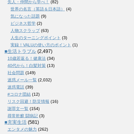
先人・仲間から学べ！
(82)
世界の名言（英語＆日本語）
(4)
気になった話題
(9)
ビジネス哲学
(2)
人物スクラップ
(63)
人生のターニングポイント
(3)
実録！VALUの使い方のポイント
(1)
■生活トラブル
(2,497)
10歳若返る！健康法
(34)
40代から！白髪対策
(13)
社会問題
(149)
迷惑メール一覧
(2,032)
迷惑電話
(39)
#コロナ団結
(12)
リスク回避！防災情報
(16)
謝罪文一覧
(154)
尋常乾癬 闘病記
(3)
■充実生活
(581)
エンタメの魅力
(262)