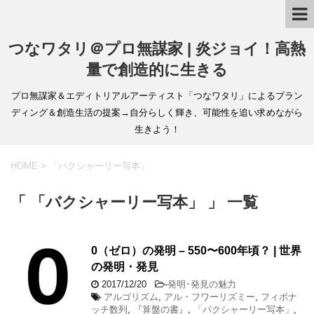
つなワタリ＠プロ無謀家 | 炎ジョイ！高熱
量で創造的に生きる
プロ無謀家＆エディトリアルアーティスト「つなワタリ」によるブラン
ディング＆創造生活の提案→自分らしく輝き、可能性を追い求めながら
生きよう！
HOME
>
「バクシャーリー写本」
「 「バクシャーリー写本」 」 一覧
0（ゼロ）の発明 – 550〜600年頃？ | 世界
の発明・発見
2017/12/20
-
発明･発見の魅力
アルゴリズム
,
アル・フワーリズミー
,
フィボナ
ッチ数列
,
『算盤の書』
,
「バクシャーリー写本」
,