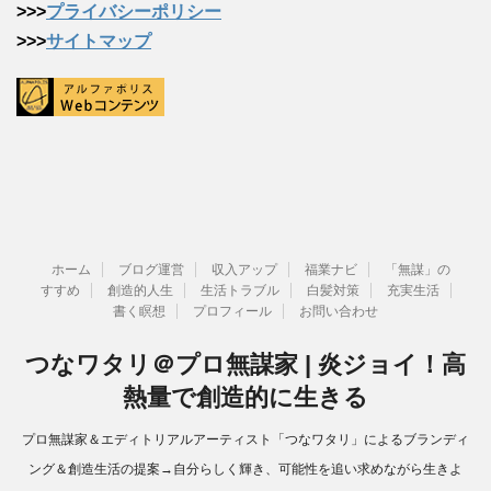
>>>
プライバシーポリシー
>>>
サイトマップ
ホーム
ブログ運営
収入アップ
福業ナビ
「無謀」の
すすめ
創造的人生
生活トラブル
白髪対策
充実生活
書く瞑想
プロフィール
お問い合わせ
つなワタリ＠プロ無謀家 | 炎ジョイ！高
熱量で創造的に生きる
プロ無謀家＆エディトリアルアーティスト「つなワタリ」によるブランディ
ング＆創造生活の提案→自分らしく輝き、可能性を追い求めながら生きよ