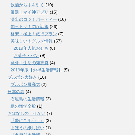
飲酒から手を引く
(10)
厳選！マイ神アプリ
(15)
演出のコツ！パーティー
(16)
知っトク！旬な話題
(26)
格安・極上！旅行プラン
(7)
美味しい！グルメ情報
(57)
2019年人気おせち
(6)
お菓子・パン
(9)
意外！生活の知恵袋
(4)
2019年版【お得生活情報】
(5)
ブルボン大好き
(10)
ブルボン最高党
(2)
日本の島
(4)
石垣島の生活情報
(2)
島の雑学全般
(1)
おはなしの せかい
(7)
『夢にご用心！』
(3)
まほうの紙しばい
(1)
『名探偵大活躍』
(1)