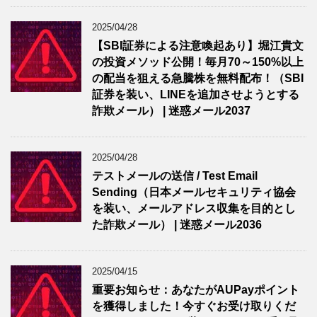
2025/04/28
【SBI証券による注意喚起あり】堀江貴文
の投資メソッド公開！毎月70～150%以上
の配当を狙える急騰株を無料配布！（SBI
証券を装い、LINEを追加させようとする
詐欺メール） | 迷惑メール2037
2025/04/28
テストメールの送信 / Test Email
Sending（日本メールセキュリティ協会
を装い、メールアドレス収集を目的とし
た詐欺メール） | 迷惑メール2036
2025/04/15
重要お知らせ：あなたがAUPayポイント
を獲得しました！今すぐお受け取りくだ