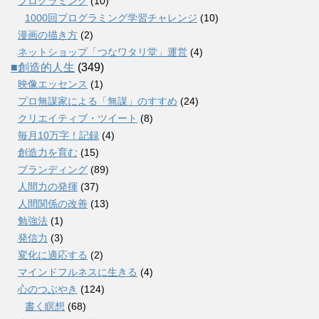
プログラミング
(10)
1000回プログラミング学習チャレンジ
(10)
漫画の描き方
(2)
ネットショップ「つなワタリ堂」運営
(4)
■創造的人生
(349)
映像エッセンス
(1)
プロ無謀家による「無謀」のすすめ
(24)
クリエイティブ・ツイート
(8)
毎月10万字！記録
(4)
創造力を育む
(15)
ブランディング
(89)
人間力の発揮
(37)
人間関係の改善
(13)
勉強法
(1)
発信力
(3)
変化に適応する
(2)
マインドフルネスに生きる
(4)
心のつぶやき
(124)
書く瞑想
(68)