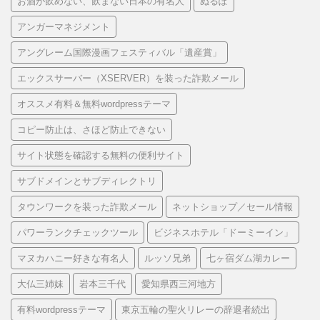
お酒が飲めない、飲まない日本の有名人
ぬるぽ
アンガーマネジメント
アングレーム国際漫画フェスティバル「遺産賞」
エックスサーバー（XSERVER）を装った詐欺メール
オススメ有料＆無料wordpressテーマ
コピー防止は、さほど防止できない
サイト状態を確認する無料の便利サイト
サブドメインとサブディレクトリ
タウンワークを装った詐欺メール
ネットショップ／セール情報
パワーランクチェックツール
ビジネスホテル「ドーミーイン」
マヌカハニー好きな有名人
ルッソ兄弟
七ヶ宿ダム湖カレー
大仏三姉妹
岩本三千代
愛知県西三河地方
有料wordpressテーマ
東京五輪の聖火リレーの辞退者続出