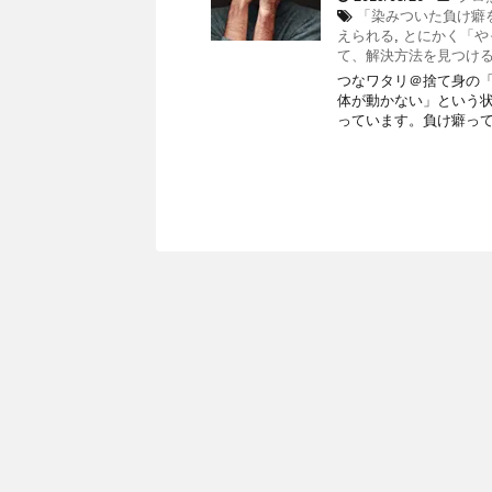
「染みついた負け癖
えられる
,
とにかく「や
て、解決方法を見つけ
つなワタリ＠捨て身の「プ
体が動かない」という
っています。負け癖って