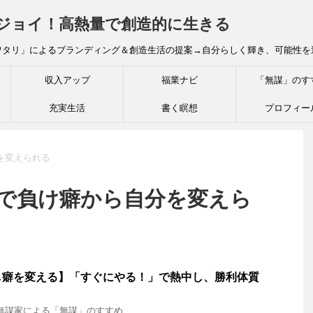
炎ジョイ！高熱量で創造的に生きる
ワタリ」によるブランディング＆創造生活の提案→自分らしく輝き、可能性を
収入アップ
福業ナビ
「無謀」のす
充実生活
書く瞑想
プロフィー
を変えられる
」で負け癖から自分を変えら
し癖を変える】「すぐにやる！」で熱中し、勝利体質
無謀家による「無謀」のすすめ