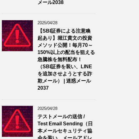
メール2038
2025/04/28
【SBI証券による注意喚
起あり】堀江貴文の投資
メソッド公開！毎月70～
150%以上の配当を狙える
急騰株を無料配布！
（SBI証券を装い、LINE
を追加させようとする詐
欺メール） | 迷惑メール
2037
2025/04/28
テストメールの送信 /
Test Email Sending（日
本メールセキュリティ協
会を装い、メールアドレ