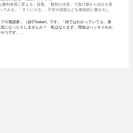
を勝利体質に変える」提案
,
「数秒の決意」で負け癖から自分を変
ってみる」「すぐにやる」
,
不安や課題などを徹底的に書き出し
る
ロ無謀家」（@27watari）です。「頭ではわかっていても、身
状況になったりしませんか？ 私はなります。理由はハッキリわか
やつです。 …