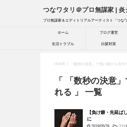
つなワタリ＠プロ無謀家 | 
プロ無謀家＆エディトリアルアーティスト「つな
ホーム
ブログ運営
生活トラブル
白髪対策
HOME
>
「数秒の決意」で負け癖から自分
「 「数秒の決意
れる 」 一覧
【負け癖・先延ば
に
2019/05/26
-
プロ