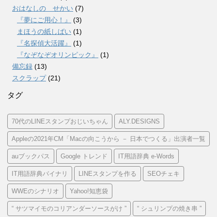
おはなしの せかい
(7)
『夢にご用心！』
(3)
まほうの紙しばい
(1)
『名探偵大活躍』
(1)
『なぞなぞオリンピック』
(1)
備忘録
(13)
スクラップ
(21)
タグ
70代のLINEスタンプおじいちゃん
ALY.DESIGNS
Appleの2021年CM「Macの向こうから － 日本でつくる」出演者一覧
auブックパス
Google トレンド
IT用語辞典 e-Words
IT用語辞典バイナリ
LINEスタンプを作る
SEOチェキ
WWEのシナリオ
Yahoo!知恵袋
“ サツマイモのコリアンダーソースがけ ”
“ シュリンプの焼き串 ”