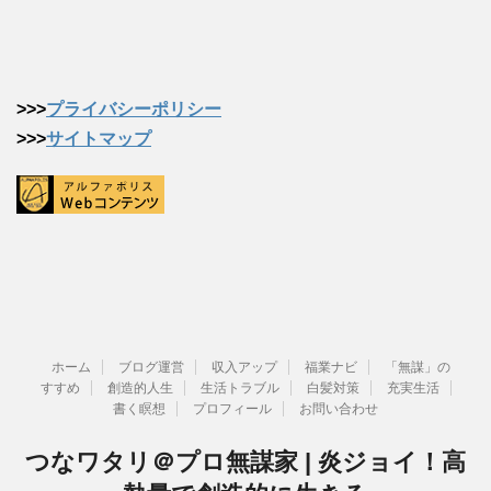
>>>
プライバシーポリシー
>>>
サイトマップ
ホーム
ブログ運営
収入アップ
福業ナビ
「無謀」の
すすめ
創造的人生
生活トラブル
白髪対策
充実生活
書く瞑想
プロフィール
お問い合わせ
つなワタリ＠プロ無謀家 | 炎ジョイ！高