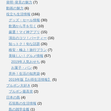
発明･発見の魅力
(7)
動画の魅力
(6)
役立ち生活情報
(166)
グッズ・セール情報
(30)
飲酒から手を引く
(10)
厳選！マイ神アプリ
(15)
演出のコツ！パーティー
(16)
知っトク！旬な話題
(26)
格安・極上！旅行プラン
(7)
美味しい！グルメ情報
(57)
2019年人気おせち
(6)
お菓子・パン
(9)
意外！生活の知恵袋
(4)
2019年版【お得生活情報】
(5)
ブルボン大好き
(10)
ブルボン最高党
(2)
日本の島
(4)
石垣島の生活情報
(2)
島の雑学全般
(1)