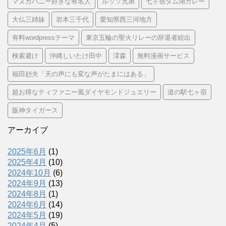
マヌカハニー好きな有名人
ルッソ兄弟
七ヶ宿ダム湖カレー
大仏三姉妹
岩本三千代
愛知県西三河地方
有料wordpressテーマ
東京五輪の聖火リレーの辞退者続出
検索避け
沖縄しいたけ田中
澪森
無料漫画サービス
福田赳夫「天の声にも変な声がたまにはある」
超お得なティファニー風ダイヤモンドジュエリー
道の駅七ヶ宿
阪神タイガース
アーカイブ
2025年6月
(1)
2025年4月
(10)
2024年10月
(6)
2024年9月
(13)
2024年8月
(1)
2024年6月
(14)
2024年5月
(19)
2024年4月
(5)