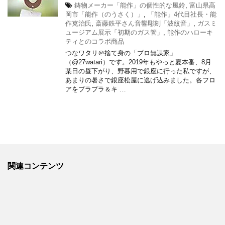
鋳物メーカー「能作」の個性的な風鈴
,
富山県高
岡市「能作（のうさく）」
,
「能作」4代目社長・能
作克治氏
,
斎藤鉄平さん音響彫刻「波紋音」
,
ガスミ
ュージアム展示「初期のガス管」
,
能作のハローキ
ティとのコラボ商品
つなワタリ＠捨て身の「プロ無謀家」
（@27watari）です。2019年もやっと夏本番、8月
某日の昼下がり、野暮用で銀座に行った私ですが、
あまりの暑さで銀座松屋に逃げ込みました。各フロ
アをプラプラ＆キ …
関連コンテンツ