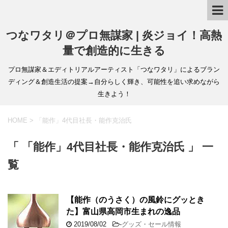
つなワタリ＠プロ無謀家 | 炎ジョイ！高熱
量で創造的に生きる
プロ無謀家＆エディトリアルアーティスト「つなワタリ」によるブラン
ディング＆創造生活の提案→自分らしく輝き、可能性を追い求めながら
生きよう！
HOME
>
「能作」4代目社長・能作克治氏
「 「能作」4代目社長・能作克治氏 」 一
覧
【能作（のうさく）の風鈴にグッとき
た】富山県高岡市生まれの逸品
2019/08/02
-
グッズ・セール情報