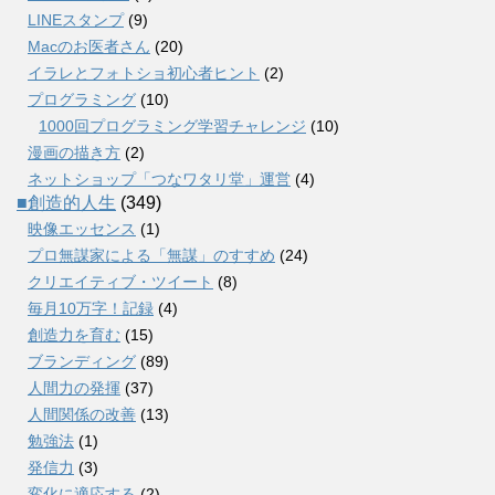
LINEスタンプ
(9)
Macのお医者さん
(20)
イラレとフォトショ初心者ヒント
(2)
プログラミング
(10)
1000回プログラミング学習チャレンジ
(10)
漫画の描き方
(2)
ネットショップ「つなワタリ堂」運営
(4)
■創造的人生
(349)
映像エッセンス
(1)
プロ無謀家による「無謀」のすすめ
(24)
クリエイティブ・ツイート
(8)
毎月10万字！記録
(4)
創造力を育む
(15)
ブランディング
(89)
人間力の発揮
(37)
人間関係の改善
(13)
勉強法
(1)
発信力
(3)
変化に適応する
(2)