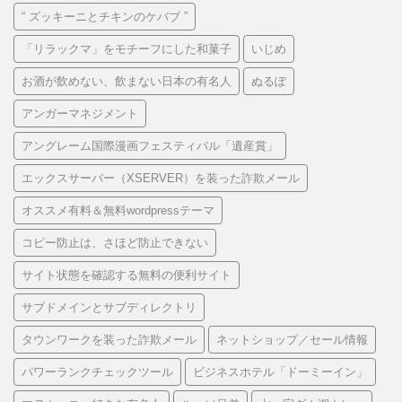
“ ズッキーニとチキンのケバブ ”
「リラックマ」をモチーフにした和菓子
いじめ
お酒が飲めない、飲まない日本の有名人
ぬるぽ
アンガーマネジメント
アングレーム国際漫画フェスティバル「遺産賞」
エックスサーバー（XSERVER）を装った詐欺メール
オススメ有料＆無料wordpressテーマ
コピー防止は、さほど防止できない
サイト状態を確認する無料の便利サイト
サブドメインとサブディレクトリ
タウンワークを装った詐欺メール
ネットショップ／セール情報
パワーランクチェックツール
ビジネスホテル「ドーミーイン」