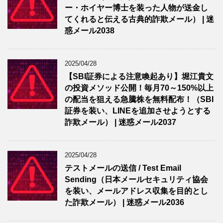
ー・ホイヤー博士を装った人物が送金し
てくれると伝える古典的詐欺メール） | 迷
惑メール2038
2025/04/28
【SBI証券による注意喚起あり】堀江貴文
の投資メソッド公開！毎月70～150%以上
の配当を狙える急騰株を無料配布！（SBI
証券を装い、LINEを追加させようとする
詐欺メール） | 迷惑メール2037
2025/04/28
テストメールの送信 / Test Email
Sending（日本メールセキュリティ協会
を装い、メールアドレス収集を目的とし
た詐欺メール） | 迷惑メール2036